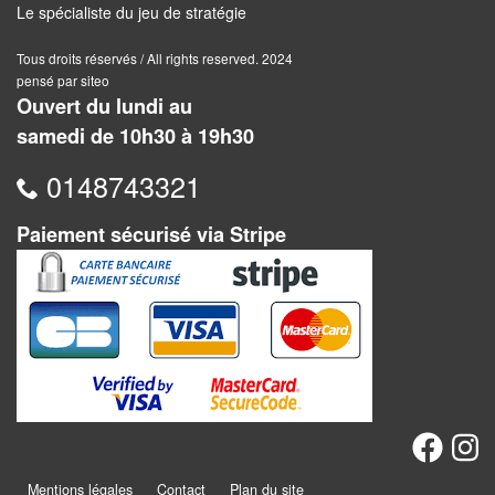
Solitaires
Le spécialiste du jeu de stratégie
Fléchettes
Tous droits réservés / All rights reserved. 2024
pensé par siteo
Ouvert du lundi au
Billard
samedi de 10h30 à 19h30
et
Jeux
0148743321
géants
Paiement sécurisé via Stripe
Jeux
de
plein
air
Puzzles
Jeux
de
Mentions légales
Contact
Plan du site