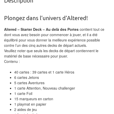
Description
Pour
les
enfants
Plongez dans l’univers d’Altered!
Pour
Altered – Starter Deck – Au delà des Portes
contient tout ce
la
dont vous avez besoin pour commencer à jouer, et il a été
famille
équilibré pour vous donner la meilleure expérience possible
contre l’un des cinq autres decks de départ actuels.
Veuillez noter que seuls les decks de départ contiennent le
Pour
matériel de base nécessaire pour jouer.
les
Contenu :
initiés
40 cartes : 39 cartes et 1 carte Héros
Pour
6 cartes Jetons
5 cartes Aventures
les
1 carte Attention, Nouveau challenger
experts
1 carte Foil
15 marqueurs en carton
En
1 playmat en papier
solitaire
2 aides de jeu