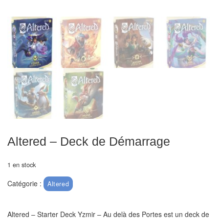
air
Pendules
Echiquier
pour
aveugles
Logiciels
d'échecs
Livres
Altered – Deck de Démarrage
en
anglais
1 en stock
Livres
Catégorie :
Altered
en
français
Altered – Starter Deck Yzmir – Au delà des Portes est un deck de