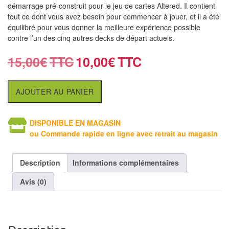
démarrage pré-construit pour le jeu de cartes Altered. Il contient
Tables
tout ce dont vous avez besoin pour commencer à jouer, et il a été
équilibré pour vous donner la meilleure expérience possible
Accessoires
contre l’un des cinq autres decks de départ actuels.
Jeux
15,00
€
10,00
€
de
société
AJOUTER AU PANIER
Jeux
de
DISPONIBLE EN MAGASIN
cartes
ou Commande rapide en ligne avec retrait au magasin
à
Collectionner
Description
Informations complémentaires
(TCG)
Avis (0)
Les
Classiques