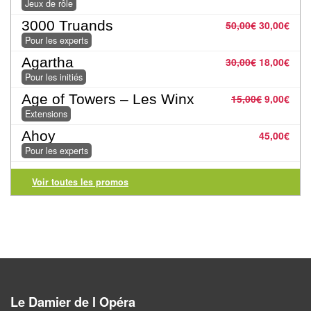
Dames
Jeux de rôle
3000 Truands
50,00
€
30,00
€
Coffrets
Pour les experts
jeux
Agartha
30,00
€
18,00
€
–
Pour les initiés
multijeux
Age of Towers – Les Winx
15,00
€
9,00
€
Extensions
Cartes
Ahoy
45,00
€
traditionnelles
Pour les experts
Jeu
Voir toutes les promos
de
Dés
Maquettes
Dames
Chinoises
Le Damier de l Opéra