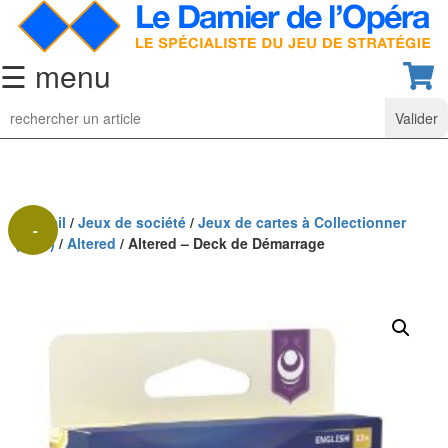
☰ menu
Jeu
d’Echecs
Ensembles
de
collection
Accueil
/
Jeux de société
/
Jeux de cartes à Collectionner
-
(TCG)
/
Altered
/ Altered – Deck de Démarrage
Echiquiers
33%
classiques
Pièces
d’échecs
classiques
Coffrets