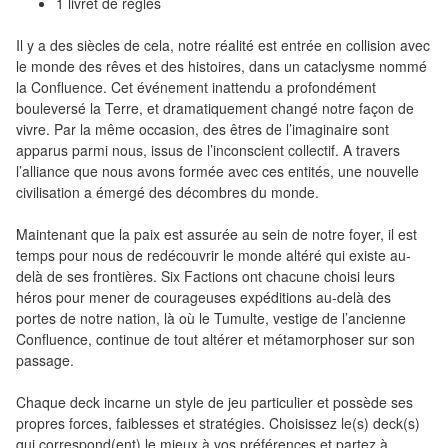
1 livret de règles
Pour
Il y a des siècles de cela, notre réalité est entrée en collision avec
2
le monde des rêves et des histoires, dans un cataclysme nommé
Joueurs
la Confluence. Cet événement inattendu a profondément
bouleversé la Terre, et dramatiquement changé notre façon de
Ambiance
vivre. Par la même occasion, des êtres de l’imaginaire sont
apparus parmi nous, issus de l’inconscient collectif. A travers
Coopératif
l’alliance que nous avons formée avec ces entités, une nouvelle
civilisation a émergé des décombres du monde.
Gestion
Maintenant que la paix est assurée au sein de notre foyer, il est
Escape
temps pour nous de redécouvrir le monde altéré qui existe au-
delà de ses frontières. Six Factions ont chacune choisi leurs
Game
héros pour mener de courageuses expéditions au-delà des
/
portes de notre nation, là où le Tumulte, vestige de l’ancienne
Enquête
Confluence, continue de tout altérer et métamorphoser sur son
passage.
Jeux
évolutifs
Chaque deck incarne un style de jeu particulier et possède ses
propres forces, faiblesses et stratégies. Choisissez le(s) deck(s)
qui correspond(ent) le mieux à vos préférences et partez à