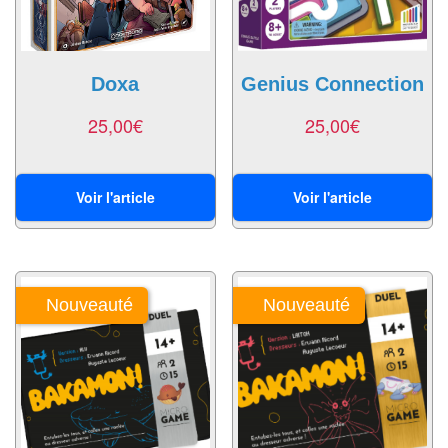
Jeux
abstraits
Extensions
Doxa
Genius Connection
Casse-
25,00
€
25,00
€
têtes
Accessoires
Voir l'article
Voir l'article
Backgammon
Jeux
Nouveauté
Nouveauté
traditionnels
Dominos
Jeu
de