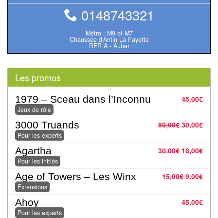
rôle
0148743321
Wargames
Métro : M9 et M7
Chaussée d’Antin La Fayette
RER A - Auber
Jeu
de
Go
Les promos
Poker
1979 – Sceau dans l’Inconnu
45,00
€
–
Jeux de rôle
Casino
3000 Truands
50,00
€
30,00
€
Pour les experts
Poker
Agartha
30,00
€
18,00
€
Pour les initiés
Casino
Age of Towers – Les Winx
15,00
€
9,00
€
Extensions
Jeux
Ahoy
45,00
€
du
Pour les experts
Monde