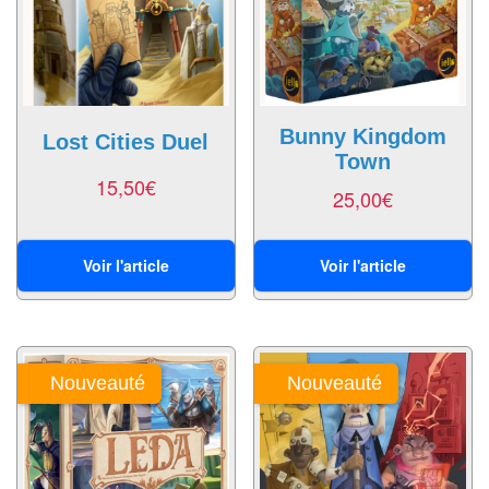
air
Pendules
Echiquier
pour
Bunny Kingdom
Lost Cities Duel
Town
aveugles
15,50
€
25,00
€
Logiciels
d'échecs
Voir l'article
Voir l'article
Livres
en
anglais
Nouveauté
Nouveauté
Livres
en
français