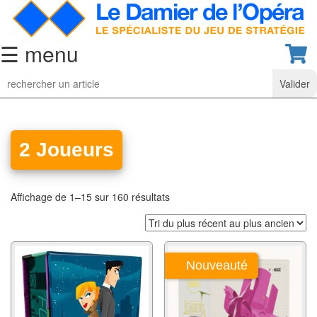
☰ menu
Jeu
d’Echecs
Ensembles
de
2 Joueurs
collection
Echiquiers
Affichage de 1–15 sur 160 résultats
classiques
Pièces
d’échecs
Nouveauté
classiques
Coffrets