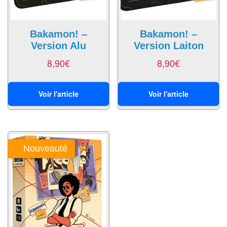
Dames
Coffrets
Bakamon! –
Bakamon! –
jeux
Version Alu
Version Laiton
–
8,90
€
8,90
€
multijeux
Cartes
Voir l'article
Voir l'article
traditionnelles
Jeu
de
Nouveauté
Dés
Maquettes
Dames
Chinoises