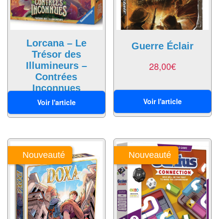
Pour
2
Joueurs
Lorcana – Le
Guerre Éclair
Trésor des
Ambiance
28,00
€
Illumineurs –
Contrées
Coopératif
Inconnues
Gestion
Voir l'article
Voir l'article
55,00
€
Escape
Game
/
Nouveauté
Nouveauté
Enquête
Jeux
évolutifs