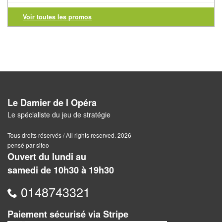
Voir toutes les promos
Awalé
Boites
Japonaises
Carrom
Mah-
Le Damier de l Opéra
Jong
Le spécialiste du jeu de stratégie
Shogi
Tous droits réservés / All rights reserved. 2026
pensé par siteo
Ouvert du lundi au
Xiang
samedi de 10h30 à 19h30
Qi
0148743321
Paiement sécurisé via Stripe
Nouveautés