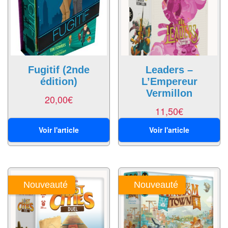
Echiquiers
et
de
voyage
Echiquiers
Fugitif (2nde
Leaders –
édition)
L’Empereur
électroniques
Vermillon
20,00
€
Echiquiers
11,50
€
clubs
Voir l'article
Voir l'article
Pièces
Ecoles
&
clubs
Nouveauté
Nouveauté
Echiquiers
muraux/Plein