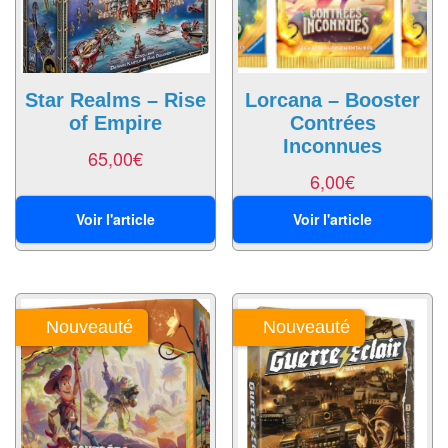
Pour
les
enfants
Star Realms – Rise
Lorcana – Booster
Pour
of Empire
Contrées
la
Inconnues
65,00
€
famille
6,00
€
Pour
Voir l'article
Voir l'article
les
initiés
Pour
les
Nouveauté
Nouveauté
experts
En
solitaire