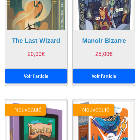
air
Pendules
Echiquier
pour
The Last Wizard
Manoir Bizarre
aveugles
20,00
€
25,00
€
Logiciels
d'échecs
Voir l'article
Voir l'article
Livres
en
anglais
Nouveauté
Nouveauté
Livres
en
français