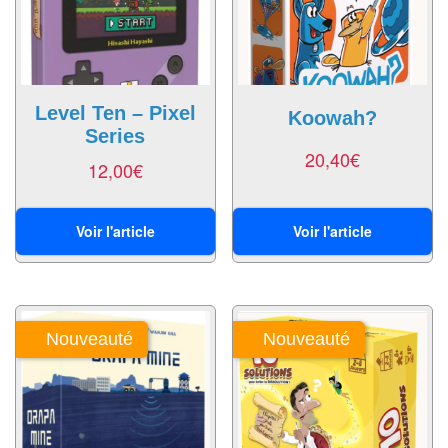
Tables
Accessoires
Jeux
Level Ten – Pixel
Koowah?
de
Series
20,40
€
société
12,00
€
Jeux
de
Voir l'article
Voir l'article
cartes
à
Collectionner
(TCG)
Nouveauté
Nouveauté
Les
Classiques