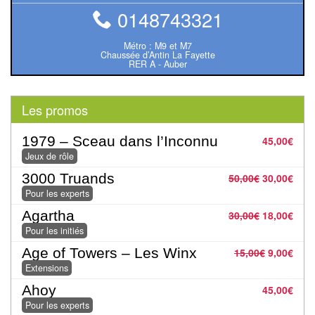
rôle
0148743321
Wargames
Métro : M9 et M7
Chaussée d’Antin La Fayette
RER A - Auber
Jeu
de
Go
Les promos
Poker
1979 – Sceau dans l’Inconnu
45,00
€
Jeux de rôle
–
Casino
3000 Truands
50,00
€
30,00
€
Pour les experts
Poker
Agartha
30,00
€
18,00
€
Pour les initiés
Casino
Age of Towers – Les Winx
15,00
€
9,00
€
Extensions
Jeux
Ahoy
45,00
€
du
Pour les experts
Monde