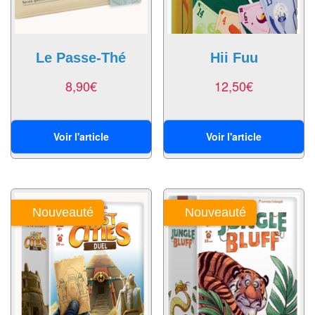
Jeux
abstraits
Extensions
Le Passe-Thé
Hii Fuu
Casse-
8,90
€
12,50
€
têtes
Accessoires
Voir l'article
Voir l'article
Backgammon
Jeux
Nouveauté
Nouveauté
traditionnels
Dominos
Jeu
de