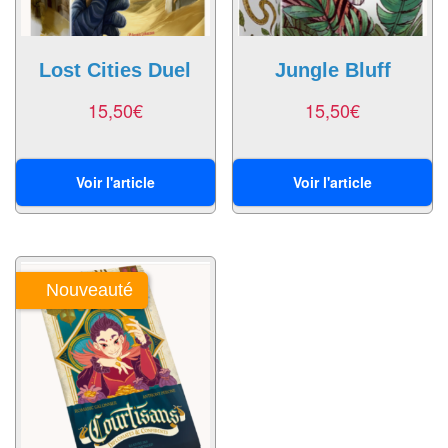
Dames
Coffrets
Lost Cities Duel
Jungle Bluff
jeux
–
15,50
€
15,50
€
multijeux
Cartes
Voir l'article
Voir l'article
traditionnelles
Jeu
de
Nouveauté
Dés
Maquettes
Dames
Chinoises