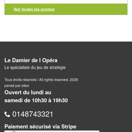
Voir toutes les promos
Awalé
Boites
Japonaises
Carrom
Mah-
Le Damier de l Opéra
Jong
Le spécialiste du jeu de stratégie
Shogi
Tous droits réservés / All rights reserved. 2026
pensé par siteo
Ouvert du lundi au
Xiang
samedi de 10h30 à 19h30
Qi
0148743321
Paiement sécurisé via Stripe
Nouveautés