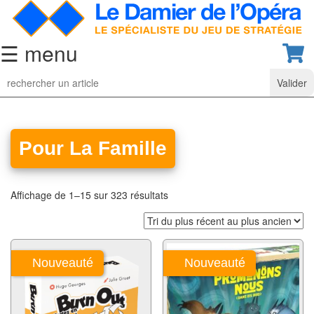
☰ menu
Jeu
d’Echecs
Ensembles
de
Pour La Famille
collection
Echiquiers
Affichage de 1–15 sur 323 résultats
classiques
Pièces
d’échecs
Nouveauté
Nouveauté
classiques
Coffrets