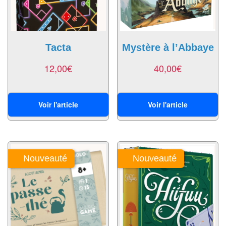
Pour
2
Joueurs
Tacta
Mystère à l’Abbaye
Ambiance
12,00
€
40,00
€
Coopératif
Gestion
Voir l'article
Voir l'article
Escape
Game
/
Nouveauté
Nouveauté
Enquête
Jeux
évolutifs