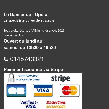
Tables
Le Damier de l Opéra
Accessoires
Le spécialiste du jeu de stratégie
Jeux
Tous droits réservés / All rights reserved. 2026
de
pensé par siteo
société
Ouvert du lundi au
samedi de 10h30 à 19h30
Jeux
de
0148743321
cartes
Paiement sécurisé via Stripe
à
Collectionner
(TCG)
Les
Classiques