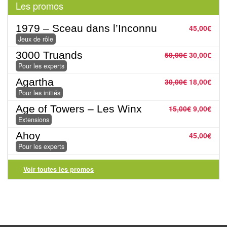
air
Les promos
Pendules
1979 – Sceau dans l’Inconnu
45,00
€
Jeux de rôle
Echiquier
3000 Truands
50,00
€
30,00
€
pour
Pour les experts
aveugles
Agartha
30,00
€
18,00
€
Pour les initiés
Logiciels
Age of Towers – Les Winx
15,00
€
9,00
€
d'échecs
Extensions
Livres
Ahoy
45,00
€
Pour les experts
en
anglais
Voir toutes les promos
Livres
en
français