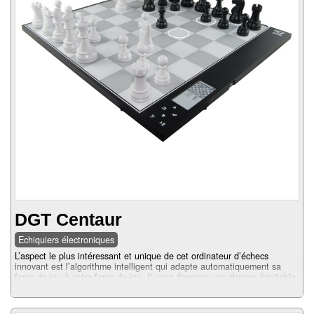
air
Pendules
Echiquier
pour
aveugles
Logiciels
d'échecs
Livres
en
DGT Centaur
anglais
Echiquiers électroniques
Livres
L’aspect le plus intéressant et unique de cet ordinateur d’échecs
innovant est l’algorithme intelligent qui adapte automatiquement sa
en
force de jeu à votre force de jeu. Il vous donnera une chance équitable
de gagner et il joue comme un adversaire humain naturel. Vidéo de
français
démonstration ci-dessous ...