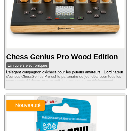
Promotions
Chèques
cadeaux
Chess Genius Pro Wood Edition
Présentation
Echiquiers électroniques
Actualités
L'élégant compagnon d'échecs pour les joueurs amateurs L'ordinateur
d'échecs ChessGenius Pro est le partenaire de jeu idéal pour tous les
passionnés d'échecs, que ce soit à la maison ou en déplacement. Il
Contact
allie technologie de pointe, simplicité d'utilisation et véritables pièces
en bois, répondant ainsi aux attentes des joueurs d'échecs en quête
d'une expérience de jeu riche et variée....
Nouveauté