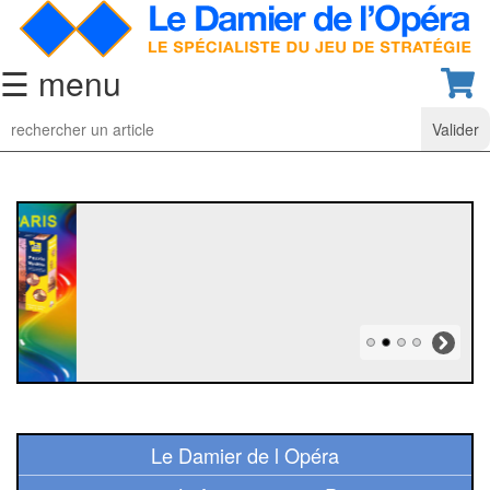
☰ menu
Jeu
d’Echecs
Ensembles
de
collection
Echiquiers
classiques
Pièces
d’échecs
classiques
Le Damier de l Opéra
Coffrets