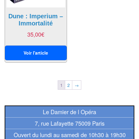
Solitaires
Fléchettes
Dune : Imperium –
Immortalité
Billard
35,00
€
et
Jeux
Voir l'article
géants
Jeux
de
plein
1
2
→
air
Puzzles
Le Damier de l Opéra
Jeux
7, rue Lafayette 75009 Paris
de
Ouvert du lundi au samedi de 10h30 à 19h30