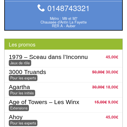
rôle
0148743321
Wargames
Métro : M9 et M7
Chaussée d’Antin La Fayette
RER A - Auber
Jeu
de
Go
Les promos
Poker
1979 – Sceau dans l’Inconnu
45,00
€
Jeux de rôle
–
Casino
3000 Truands
50,00
€
30,00
€
Pour les experts
Poker
Agartha
30,00
€
18,00
€
Pour les initiés
Casino
Age of Towers – Les Winx
15,00
€
9,00
€
Extensions
Jeux
Ahoy
45,00
€
du
Pour les experts
Monde