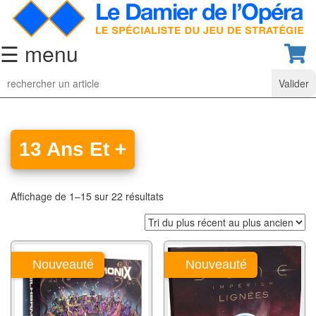
☰ menu
Jeu
d’Echecs
Ensembles
de
13 Ans Et +
collection
Echiquiers
Affichage de 1–15 sur 22 résultats
classiques
Pièces
d’échecs
Nouveauté
Nouveauté
classiques
Coffrets