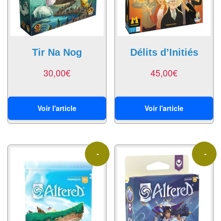
Pour
les
enfants
Pour
Tir Na Nog
Délits d’Initiés
la
30,00
€
45,00
€
famille
Pour
Voir l'article
Voir l'article
les
initiés
Pour
-
-
les
experts
35%
33%
En
solitaire