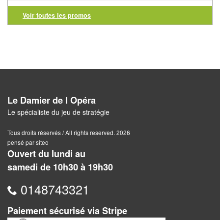
Voir toutes les promos
Awalé
Boites
Japonaises
Carrom
Mah-
Le Damier de l Opéra
Jong
Le spécialiste du jeu de stratégie
Shogi
Tous droits réservés / All rights reserved. 2026
pensé par siteo
Ouvert du lundi au
Xiang
samedi de 10h30 à 19h30
Qi
0148743321
Paiement sécurisé via Stripe
Nouveautés