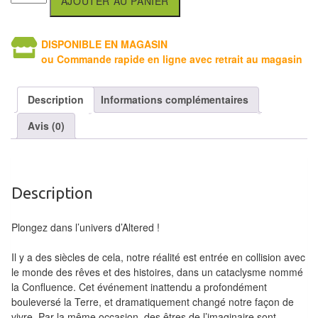
AJOUTER AU PANIER
Tables
Accessoires
DISPONIBLE EN MAGASIN
ou Commande rapide en ligne avec retrait au magasin
Jeux
de
Description
Informations complémentaires
société
Avis (0)
Jeux
de
cartes
Description
à
Collectionner
Plongez dans l’univers d’Altered !
(TCG)
Il y a des siècles de cela, notre réalité est entrée en collision avec
Les
le monde des rêves et des histoires, dans un cataclysme nommé
la Confluence. Cet événement inattendu a profondément
Classiques
bouleversé la Terre, et dramatiquement changé notre façon de
vivre. Par la même occasion, des êtres de l’imaginaire sont