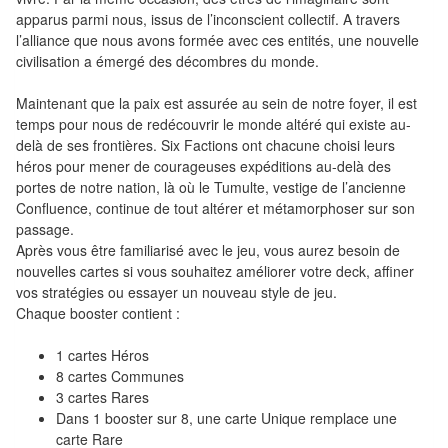
Pour
apparus parmi nous, issus de l’inconscient collectif. A travers
les
l’alliance que nous avons formée avec ces entités, une nouvelle
enfants
civilisation a émergé des décombres du monde.
Maintenant que la paix est assurée au sein de notre foyer, il est
Pour
temps pour nous de redécouvrir le monde altéré qui existe au-
la
delà de ses frontières. Six Factions ont chacune choisi leurs
famille
héros pour mener de courageuses expéditions au-delà des
portes de notre nation, là où le Tumulte, vestige de l’ancienne
Pour
Confluence, continue de tout altérer et métamorphoser sur son
les
passage.
Après vous être familiarisé avec le jeu, vous aurez besoin de
initiés
nouvelles cartes si vous souhaitez améliorer votre deck, affiner
vos stratégies ou essayer un nouveau style de jeu.
Pour
Chaque booster contient :
les
experts
1 cartes Héros
8 cartes Communes
3 cartes Rares
En
Dans 1 booster sur 8, une carte Unique remplace une
solitaire
carte Rare