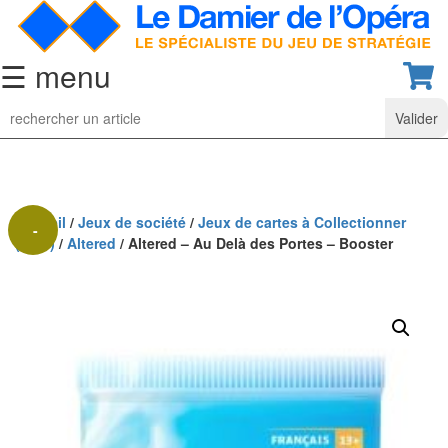
☰ menu
Jeu
d’Echecs
Ensembles
de
collection
Accueil
/
Jeux de société
/
Jeux de cartes à Collectionner
-
(TCG)
/
Altered
/ Altered – Au Delà des Portes – Booster
Echiquiers
35%
classiques
Pièces
d’échecs
classiques
Coffrets