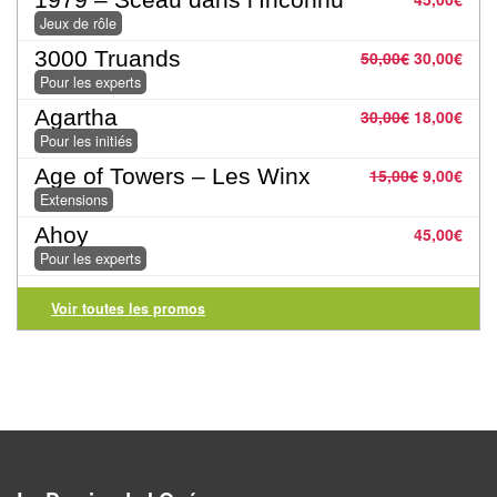
Jeux
Jeux de rôle
abstraits
3000 Truands
50,00
€
30,00
€
Extensions
Pour les experts
Agartha
30,00
€
18,00
€
Casse-
Pour les initiés
têtes
Age of Towers – Les Winx
15,00
€
9,00
€
Extensions
Accessoires
Ahoy
45,00
€
Backgammon
Pour les experts
Jeux
Voir toutes les promos
traditionnels
Dominos
Jeu
de