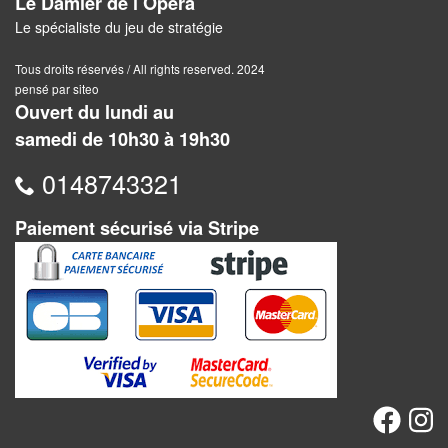
Le Damier de l Opéra
Dames
Le spécialiste du jeu de stratégie
Coffrets
Tous droits réservés / All rights reserved. 2024
jeux
pensé par siteo
–
Ouvert du lundi au
multijeux
samedi de 10h30 à 19h30
Cartes
0148743321
traditionnelles
Paiement sécurisé via Stripe
Jeu
de
Dés
Maquettes
Dames
Chinoises