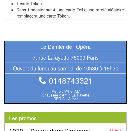
1 carte Token
Pour
Dans 1 booster sur 4, une carte Foil d’une rareté aléatoire
2
remplacera une carte Token.
Joueurs
Ambiance
Le Damier de l Opéra
Coopératif
7, rue Lafayette 75009 Paris
Gestion
Ouvert du lundi au samedi de 10h30 à 19h30
Escape
0148743321
Game
/
Métro : M9 et M7
Chaussée d’Antin La Fayette
Enquête
RER A - Auber
Jeux
Les promos
évolutifs
1979 – Sceau dans l’Inconnu
45,00
€