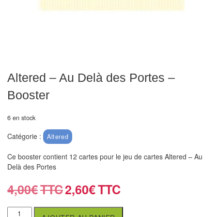
air
Pendules
Echiquier
pour
aveugles
Altered – Au Delà des Portes –
Booster
Logiciels
d'échecs
6 en stock
Livres
Catégorie :
Altered
en
anglais
Ce booster contient 12 cartes pour le jeu de cartes Altered – Au
Delà des Portes
Livres
4,00
€
2,60
€
en
français