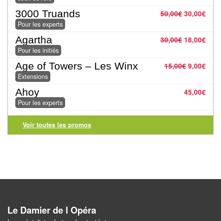
Pour
3000 Truands
50,00
€
30,00
€
2
Pour les experts
Joueurs
Agartha
30,00
€
18,00
€
Pour les initiés
Ambiance
Age of Towers – Les Winx
15,00
€
9,00
€
Extensions
Coopératif
Ahoy
45,00
€
Gestion
Pour les experts
Escape
Voir toutes les promos
Game
/
Enquête
Jeux
évolutifs
Le Damier de l Opéra