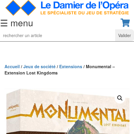
☰ menu
Jeu
d’Echecs
Ensembles
de
collection
Accueil
/
Jeux de société
/
Extensions
/ Monumental –
Extension Lost Kingdoms
Echiquiers
classiques
Pièces
d’échecs
classiques
Coffrets