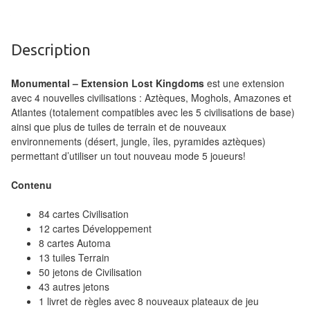
Tables
Accessoires
Description
Jeux
Monumental – Extension Lost Kingdoms
est une extension
de
avec 4 nouvelles civilisations : Aztèques, Moghols, Amazones et
société
Atlantes (totalement compatibles avec les 5 civilisations de base)
ainsi que plus de tuiles de terrain et de nouveaux
Jeux
environnements (désert, jungle, îles, pyramides aztèques)
permettant d’utiliser un tout nouveau mode 5 joueurs!
de
cartes
Contenu
à
84 cartes Civilisation
Collectionner
12 cartes Développement
(TCG)
8 cartes Automa
13 tuiles Terrain
Les
50 jetons de Civilisation
Classiques
43 autres jetons
1 livret de règles avec 8 nouveaux plateaux de jeu