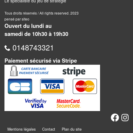
Jeux
Le spécialiste du jeu de stratégie
abstraits
Tous droits réservés / All rights reserved. 2023
pensé par siteo
Extensions
Ouvert du lundi au
samedi de 10h30 à 19h30
Casse-
têtes
0148743321
Accessoires
Paiement sécurisé via Stripe
Backgammon
Jeux
traditionnels
Dominos
Jeu
de
Mentions légales
Contact
Plan du site