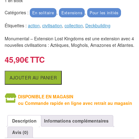
1 en stock
air
Catégories :
,
,
En solitaire
Extensions
Pour les initiés
Pendules
Étiquettes :
action
,
civilisation
,
collection
,
Deckbuilding
Echiquier
pour
Monumental – Extension Lost Kingdoms est une extension avec 4
nouvelles civilisations : Aztèques, Moghols, Amazones et Atlantes.
aveugles
45,90
€
Logiciels
d'échecs
AJOUTER AU PANIER
Livres
en
DISPONIBLE EN MAGASIN
anglais
ou Commande rapide en ligne avec retrait au magasin
Livres
Description
Informations complémentaires
en
français
Avis (0)