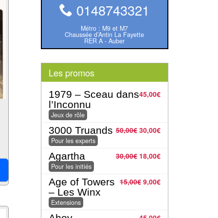
0148743321
Métro : M9 et M7
Chaussée d’Antin La Fayette
RER A - Auber
Les promos
1979 – Sceau dans
45,00
€
l’Inconnu
Jeux de rôle
3000 Truands
50,00
€
30,00
€
Pour les experts
Agartha
30,00
€
18,00
€
Pour les initiés
Age of Towers
15,00
€
9,00
€
– Les Winx
Extensions
Ahoy
45,00
€