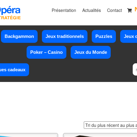
Présentation
Actualités
Contact
Backgammon
Jeux traditionnels
Puzzles
Jeux d
Poker – Casino
Jeux du Monde
ues cadeaux