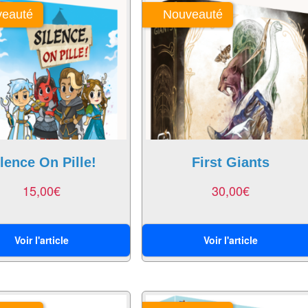
eauté
Nouveauté
lence On Pille!
First Giants
15,00
€
30,00
€
Voir l'article
Voir l'article