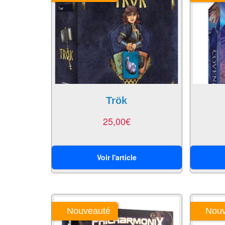
Trök
25,00
€
Voir l'article
Nouveauté
Nouv