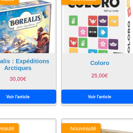
alis : Expéditions
Coloro
Arctiques
25,00
€
30,00
€
Voir l'article
Voir l'article
eauté
Nouveauté