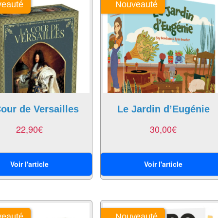
eauté
Nouveauté
our de Versailles
Le Jardin d’Eugénie
22,90
€
30,00
€
Voir l'article
Voir l'article
eauté
Nouveauté