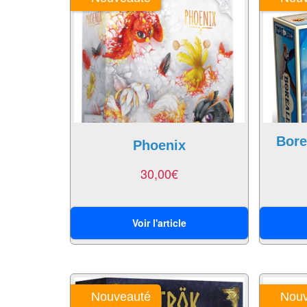
Bore
Phoenix
30,00
€
Voir l'article
Nouveauté
Nouv