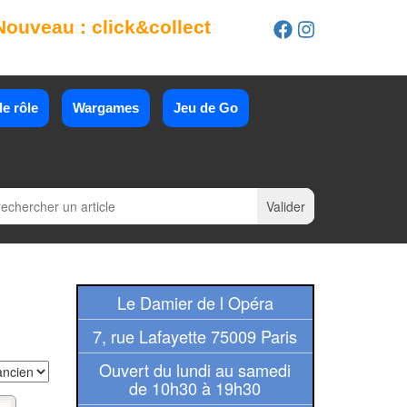
Nouveau : click&collect
e rôle
Wargames
Jeu de Go
Le Damier de l Opéra
7, rue Lafayette 75009 Paris
Ouvert du lundi au samedi
de 10h30 à 19h30