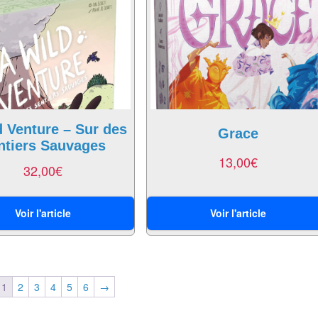
d Venture – Sur des
Grace
ntiers Sauvages
13,00
€
32,00
€
Voir l'article
Voir l'article
1
2
3
4
5
6
→