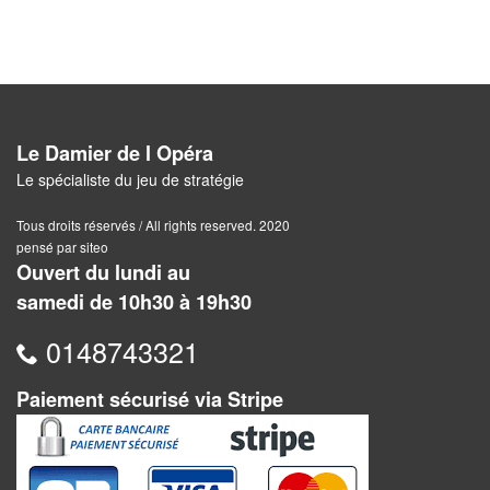
Dames
Coffrets
jeux
–
multijeux
Le Damier de l Opéra
Le spécialiste du jeu de stratégie
Cartes
traditionnelles
Tous droits réservés / All rights reserved. 2020
pensé par siteo
Jeu
Ouvert du lundi au
de
samedi de 10h30 à 19h30
Dés
0148743321
Maquettes
Paiement sécurisé via Stripe
Dames
Chinoises