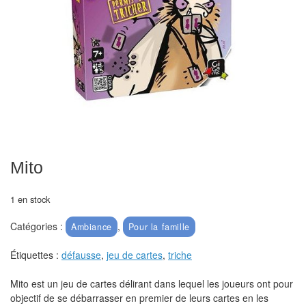
Echiquiers
et
de
voyage
Echiquiers
électroniques
Echiquiers
clubs
Mito
Pièces
1 en stock
Ecoles
Catégories :
,
&
Ambiance
Pour la famille
clubs
Étiquettes :
défausse
,
jeu de cartes
,
triche
Echiquiers
Mito est un jeu de cartes délirant dans lequel les joueurs ont pour
muraux/Plein
objectif de se débarrasser en premier de leurs cartes en les