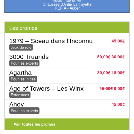
Jeux
Métro : M9 et M7
Chaussée d’Antin La Fayette
abstraits
RER A - Auber
Extensions
Les promos
Casse-
1979 – Sceau dans l’Inconnu
45,00
€
têtes
Jeux de rôle
Accessoires
3000 Truands
50,00
€
30,00
€
Pour les experts
Backgammon
Agartha
30,00
€
18,00
€
Pour les initiés
Jeux
Age of Towers – Les Winx
15,00
€
9,00
€
traditionnels
Extensions
Ahoy
45,00
€
Dominos
Pour les experts
Jeu
Voir toutes les promos
de