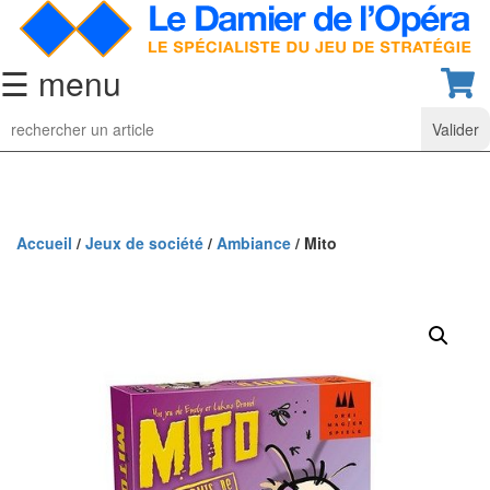
☰ menu
Jeu
d’Echecs
Ensembles
de
collection
Accueil
/
Jeux de société
/
Ambiance
/ Mito
Echiquiers
classiques
Pièces
d’échecs
classiques
Coffrets