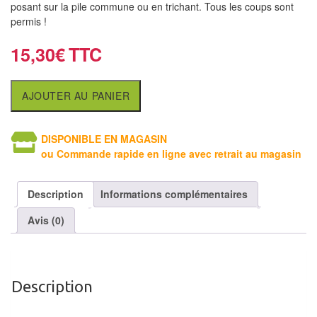
air
posant sur la pile commune ou en trichant. Tous les coups sont
permis !
Pendules
15,30
€
Echiquier
pour
AJOUTER AU PANIER
aveugles
Logiciels
DISPONIBLE EN MAGASIN
ou Commande rapide en ligne avec retrait au magasin
d'échecs
Livres
Description
Informations complémentaires
en
Avis (0)
anglais
Livres
en
Description
français