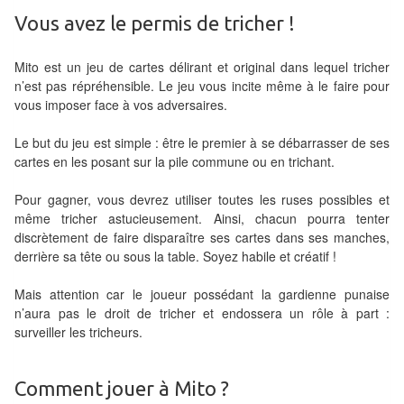
Tables
Vous avez le permis de tricher !
Accessoires
Mito est un jeu de cartes délirant et original dans lequel tricher
n’est pas répréhensible. Le jeu vous incite même à le faire pour
Jeux
vous imposer face à vos adversaires.
de
société
Le but du jeu est simple : être le premier à se débarrasser de ses
cartes en les posant sur la pile commune ou en trichant.
Jeux
Pour gagner, vous devrez utiliser toutes les ruses possibles et
de
même tricher astucieusement. Ainsi, chacun pourra tenter
cartes
discrètement de faire disparaître ses cartes dans ses manches,
à
derrière sa tête ou sous la table. Soyez habile et créatif !
Collectionner
Mais attention car le joueur possédant la gardienne punaise
(TCG)
n’aura pas le droit de tricher et endossera un rôle à part :
surveiller les tricheurs.
Les
Classiques
Comment jouer à Mito ?