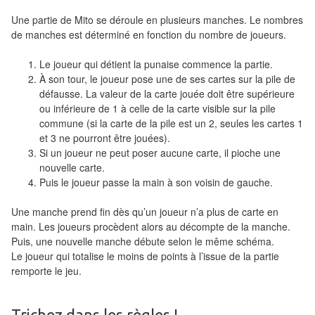
Pour
Une partie de Mito se déroule en plusieurs manches. Le nombres
les
de manches est déterminé en fonction du nombre de joueurs.
enfants
Le joueur qui détient la punaise commence la partie.
Pour
À son tour, le joueur pose une de ses cartes sur la pile de
la
défausse. La valeur de la carte jouée doit être supérieure
ou inférieure de 1 à celle de la carte visible sur la pile
famille
commune (si la carte de la pile est un 2, seules les cartes 1
et 3 ne pourront être jouées).
Pour
Si un joueur ne peut poser aucune carte, il pioche une
les
nouvelle carte.
initiés
Puis le joueur passe la main à son voisin de gauche.
Pour
Une manche prend fin dès qu’un joueur n’a plus de carte en
main. Les joueurs procèdent alors au décompte de la manche.
les
Puis, une nouvelle manche débute selon le même schéma.
experts
Le joueur qui totalise le moins de points à l’issue de la partie
remporte le jeu.
En
solitaire
Trichez dans les règles !