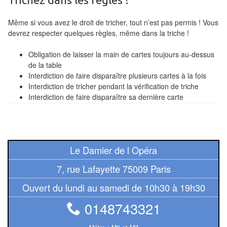
Pour
Même si vous avez le droit de tricher, tout n’est pas permis ! Vous
2
devrez respecter quelques règles, même dans la triche !
Joueurs
Obligation de laisser la main de cartes toujours au-dessus
Ambiance
de la table
Interdiction de faire disparaître plusieurs cartes à la fois
Coopératif
Interdiction de tricher pendant la vérification de triche
Interdiction de faire disparaître sa dernière carte
Gestion
Escape
Game
Le Damier de l Opéra
/
7, rue Lafayette 75009 Paris
Enquête
Ouvert du lundi au samedi de 10h30 à 19h30
Jeux
évolutifs
0148743321