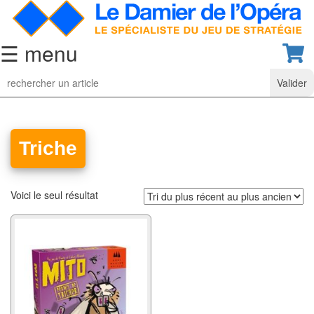
☰ menu
Jeu
d’Echecs
Ensembles
de
Triche
collection
Echiquiers
Voici le seul résultat
classiques
Pièces
d’échecs
classiques
Coffrets