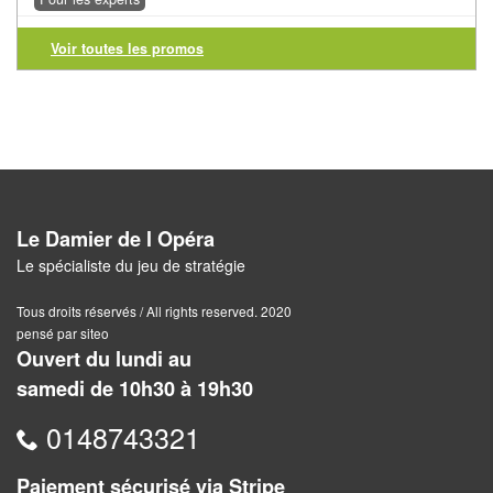
Tables
Voir toutes les promos
Accessoires
Jeux
de
société
Jeux
Le Damier de l Opéra
de
Le spécialiste du jeu de stratégie
cartes
Tous droits réservés / All rights reserved. 2020
à
pensé par siteo
Collectionner
Ouvert du lundi au
(TCG)
samedi de 10h30 à 19h30
Les
0148743321
Classiques
Paiement sécurisé via Stripe