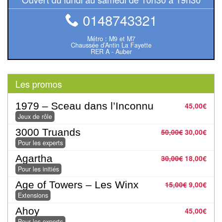
air
0148743321
Pendules
Métro : M9 et M7
Chaussée d’Antin La Fayette
Echiquier
RER A - Auber
pour
aveugles
Les promos
Logiciels
1979 – Sceau dans l’Inconnu
45,00
€
d'échecs
Jeux de rôle
3000 Truands
Livres
50,00
€
30,00
€
Pour les experts
en
Agartha
30,00
€
18,00
€
anglais
Pour les initiés
Livres
Age of Towers – Les Winx
15,00
€
9,00
€
en
Extensions
français
Ahoy
45,00
€
Pour les experts