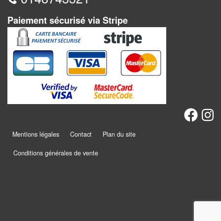
Jeux
abstraits
Paiement sécurisé via Stripe
Extensions
Casse-
têtes
Accessoires
Backgammon
Mentions légales
Contact
Plan du site
Jeux
traditionnels
Conditions générales de vente
Dominos
Jeu
de