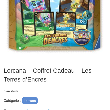
Echiquiers
et
de
voyage
Echiquiers
électroniques
Echiquiers
clubs
Pièces
Lorcana – Coffret Cadeau – Les
Ecoles
Terres d’Encres
&
clubs
5 en stock
Echiquiers
Catégorie :
Lorcana
muraux/Plein