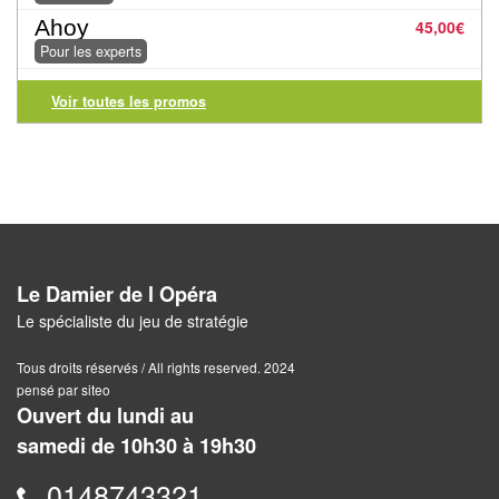
Pour
Ahoy
45,00
€
Pour les experts
2
Joueurs
Voir toutes les promos
Ambiance
Coopératif
Gestion
Escape
Le Damier de l Opéra
Game
Le spécialiste du jeu de stratégie
/
Tous droits réservés / All rights reserved. 2024
Enquête
pensé par siteo
Ouvert du lundi au
Jeux
samedi de 10h30 à 19h30
évolutifs
0148743321