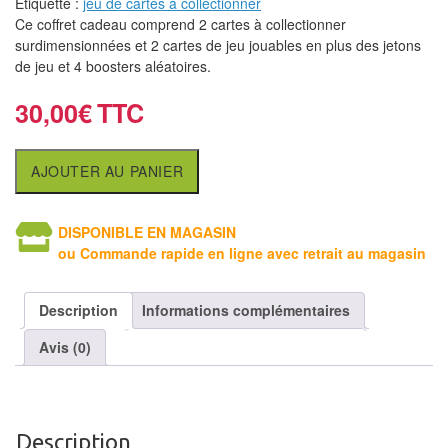
Étiquette :
jeu de cartes à collectionner
air
Ce coffret cadeau comprend 2 cartes à collectionner
surdimensionnées et 2 cartes de jeu jouables en plus des jetons
Pendules
de jeu et 4 boosters aléatoires.
Echiquier
30,00
€
pour
aveugles
AJOUTER AU PANIER
Logiciels
d'échecs
DISPONIBLE EN MAGASIN
ou Commande rapide en ligne avec retrait au magasin
Livres
en
Description
Informations complémentaires
anglais
Avis (0)
Livres
en
français
Description