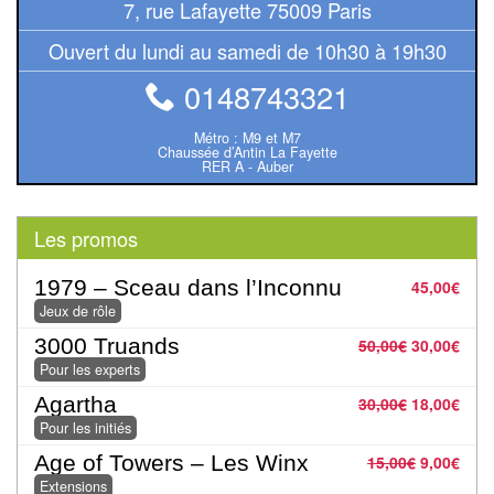
Pour
7, rue Lafayette 75009 Paris
les
Ouvert du lundi au samedi de 10h30 à 19h30
enfants
0148743321
Pour
Métro : M9 et M7
la
Chaussée d’Antin La Fayette
RER A - Auber
famille
Pour
Les promos
les
initiés
1979 – Sceau dans l’Inconnu
45,00
€
Jeux de rôle
Pour
3000 Truands
50,00
€
30,00
€
les
Pour les experts
experts
Agartha
30,00
€
18,00
€
Pour les initiés
En
Age of Towers – Les Winx
15,00
€
9,00
€
solitaire
Extensions