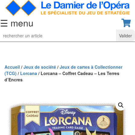
☰ menu
Jeu
d’Echecs
Ensembles
de
collection
Accueil
/
Jeux de société
/
Jeux de cartes à Collectionner
(TCG)
/
Lorcana
/ Lorcana – Coffret Cadeau – Les Terres
Echiquiers
d’Encres
classiques
Pièces
d’échecs
classiques
Coffrets