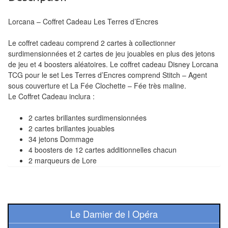
Tables
Lorcana – Coffret Cadeau Les Terres d’Encres
Accessoires
Le coffret cadeau comprend 2 cartes à collectionner
Jeux
surdimensionnées et 2 cartes de jeu jouables en plus des jetons
de jeu et 4 boosters aléatoires. Le coffret cadeau Disney Lorcana
de
TCG pour le set Les Terres d’Encres comprend Stitch – Agent
société
sous couverture et La Fée Clochette – Fée très maline.
Le Coffret Cadeau inclura :
Jeux
de
2 cartes brillantes surdimensionnées
2 cartes brillantes jouables
cartes
34 jetons Dommage
à
4 boosters de 12 cartes additionnelles chacun
Collectionner
2 marqueurs de Lore
(TCG)
Les
Classiques
Le Damier de l Opéra