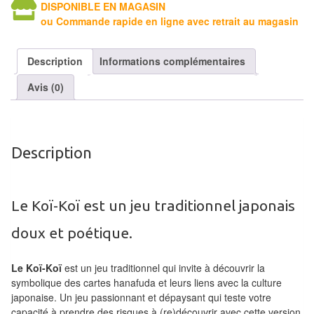
DISPONIBLE EN MAGASIN
Tables
ou Commande rapide en ligne avec retrait au magasin
Accessoires
Description
Informations complémentaires
Jeux
Avis (0)
de
société
Jeux
Description
de
cartes
à
Le Koï-Koï est un jeu traditionnel japonais
Collectionner
doux et poétique.
(TCG)
Le Koï-Koï
est un jeu traditionnel qui invite à découvrir la
Les
symbolique des cartes hanafuda et leurs liens avec la culture
Classiques
japonaise. Un jeu passionnant et dépaysant qui teste votre
capacité à prendre des risques à (re)découvrir avec cette version