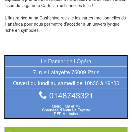
Pour
issue de la gamme Cartes Traditionnelles Iello !
les
enfants
L’illustratrice Anna Gushchina revisite les cartes traditionnelles du
Hanafuda pour nous permettre d’accéder à un univers lyrique
riche en symboles.
Pour
la
famille
Pour
Le Damier de l Opéra
les
7, rue Lafayette 75009 Paris
initiés
Ouvert du lundi au samedi de 10h30 à 19h30
Pour
0148743321
les
experts
Métro : M9 et M7
Chaussée d’Antin La Fayette
RER A - Auber
En
solitaire