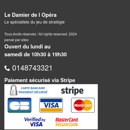
Jeux
abstraits
Le Damier de l Opéra
Extensions
Le spécialiste du jeu de stratégie
Casse-
Tous droits réservés / All rights reserved. 2024
pensé par siteo
têtes
Ouvert du lundi au
samedi de 10h30 à 19h30
Accessoires
0148743321
Backgammon
Paiement sécurisé via Stripe
Jeux
traditionnels
Dominos
Jeu
de