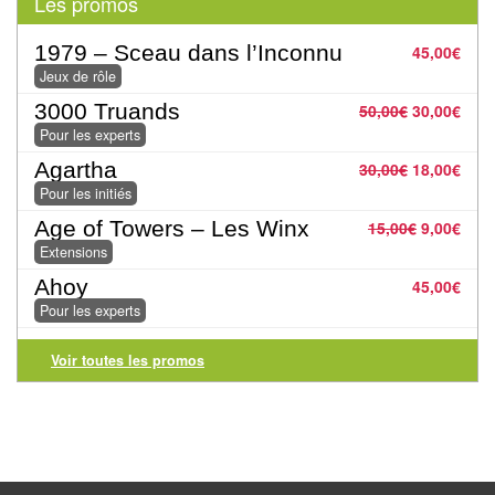
Les promos
Pour
1979 – Sceau dans l’Inconnu
45,00
€
2
Jeux de rôle
Joueurs
3000 Truands
50,00
€
30,00
€
Ambiance
Pour les experts
Agartha
30,00
€
18,00
€
Coopératif
Pour les initiés
Age of Towers – Les Winx
15,00
€
9,00
€
Gestion
Extensions
Escape
Ahoy
45,00
€
Game
Pour les experts
/
Voir toutes les promos
Enquête
Jeux
évolutifs