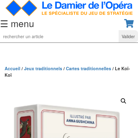
☰ menu
Jeu
d’Echecs
Ensembles
de
collection
Accueil
/
Jeux traditionnels
/
Cartes traditionnelles
/ Le Koï-
Koï
Echiquiers
classiques
Pièces
d’échecs
classiques
Coffrets