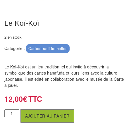
air
Pendules
Le Koï-Koï
Echiquier
pour
2 en stock
aveugles
Catégorie :
Cartes traditionnelles
Logiciels
d'échecs
Le Koï-Koï est un jeu traditionnel qui invite à découvrir la
symbolique des cartes hanafuda et leurs liens avec la culture
Livres
japonaise. Il est édité en collaboration avec le musée de la Carte
à jouer.
en
anglais
12,00
€
Livres
en
AJOUTER AU PANIER
français