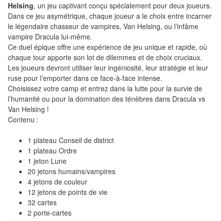
Helsing
, un jeu captivant conçu spécialement pour deux joueurs.
Tables
Dans ce jeu asymétrique, chaque joueur a le choix entre incarner
le légendaire chasseur de vampires, Van Helsing, ou l’infâme
Accessoires
vampire Dracula lui-même.
Ce duel épique offre une expérience de jeu unique et rapide, où
Jeux
chaque tour apporte son lot de dilemmes et de choix cruciaux.
de
Les joueurs devront utiliser leur ingéniosité, leur stratégie et leur
société
ruse pour l’emporter dans ce face-à-face intense.
Choisissez votre camp et entrez dans la lutte pour la survie de
l’humanité ou pour la domination des ténèbres dans Dracula vs
Jeux
Van Helsing !
de
Contenu :
cartes
à
1 plateau Conseil de district
1 plateau Ordre
Collectionner
1 jeton Lune
(TCG)
20 jetons humains/vampires
4 jetons de couleur
Les
12 jetons de points de vie
Classiques
32 cartes
2 porte-cartes