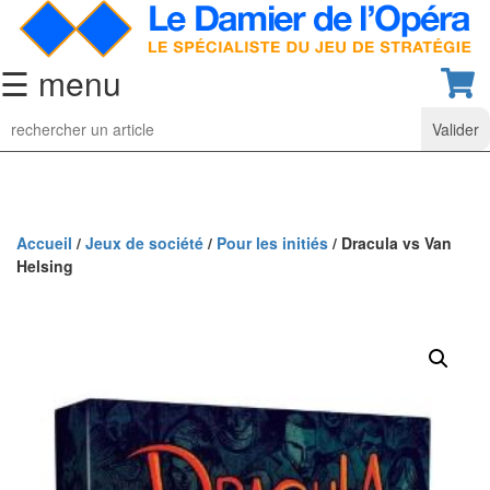
☰ menu
Jeu
d’Echecs
Ensembles
de
collection
Accueil
/
Jeux de société
/
Pour les initiés
/ Dracula vs Van
Helsing
Echiquiers
classiques
Pièces
d’échecs
classiques
Coffrets