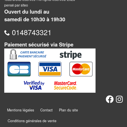
Jeux
pensé par siteo
abstraits
Ouvert du lundi au
samedi de 10h30 à 19h30
Extensions
0148743321
Casse-
têtes
Paiement sécurisé via Stripe
Accessoires
Backgammon
Jeux
traditionnels
Dominos
Mentions légales
Contact
Plan du site
Jeu
de
Conditions générales de vente