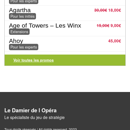
Pour les experts
Pour
Agartha
30,00
€
18,00
€
2
Pour les initiés
Joueurs
Age of Towers – Les Winx
15,00
€
9,00
€
Extensions
Ambiance
Ahoy
45,00
€
Coopératif
Pour les experts
Gestion
Voir toutes les promos
Escape
Game
/
Enquête
Jeux
Le Damier de l Opéra
évolutifs
Le spécialiste du jeu de stratégie
Tous droits réservés / All rights reserved. 2023