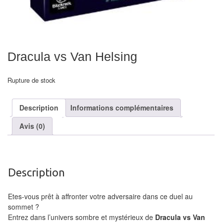
air
Pendules
Echiquier
Dracula vs Van Helsing
pour
aveugles
Rupture de stock
Logiciels
Description
Informations complémentaires
d'échecs
Avis (0)
Livres
en
anglais
Description
Livres
en
Etes-vous prêt à affronter votre adversaire dans ce duel au
français
sommet ?
Entrez dans l’univers sombre et mystérieux de
Dracula vs Van