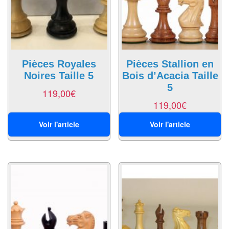
air
Pendules
Echiquier
pour
Pièces Royales
Pièces Stallion en
Noires Taille 5
Bois d’Acacia Taille
aveugles
5
119,00
€
Logiciels
119,00
€
d'échecs
Voir l'article
Voir l'article
Livres
en
anglais
Livres
en
français