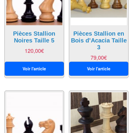
Tables
Accessoires
Jeux
Pièces Stallion
Pièces Stallion en
de
Noires Taille 5
Bois d’Acacia Taille
société
3
120,00
€
79,00
€
Jeux
de
Voir l'article
Voir l'article
cartes
à
Collectionner
(TCG)
Les
Classiques