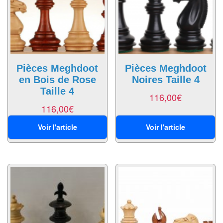
Echiquiers
et
de
voyage
Echiquiers
Pièces Meghdoot
Pièces Meghdoot
en Bois de Rose
Noires Taille 4
électroniques
Taille 4
116,00
€
Echiquiers
116,00
€
clubs
Voir l'article
Voir l'article
Pièces
Ecoles
&
clubs
Echiquiers
muraux/Plein