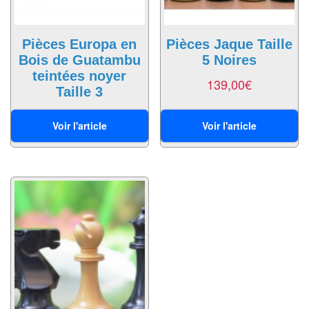
Dames
Coffrets
Pièces Europa en
Pièces Jaque Taille
jeux
Bois de Guatambu
5 Noires
–
teintées noyer
139,00
€
multijeux
Taille 3
129,00
€
Cartes
Voir l'article
Voir l'article
traditionnelles
Jeu
de
Dés
Maquettes
Dames
Chinoises