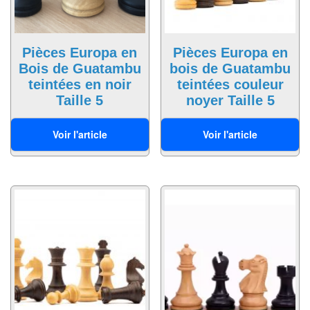
Jeux
abstraits
Extensions
Pièces Europa en
Pièces Europa en
Bois de Guatambu
bois de Guatambu
Casse-
teintées en noir
teintées couleur
têtes
Taille 5
noyer Taille 5
134,00
€
138,00
€
Accessoires
Voir l'article
Voir l'article
Backgammon
Jeux
traditionnels
Dominos
Jeu
de