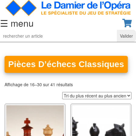
☰ menu
Jeu
d’Echecs
Ensembles
de
Pièces D’échecs Classiques
collection
Echiquiers
Affichage de 16–30 sur 41 résultats
classiques
Pièces
d’échecs
classiques
Coffrets