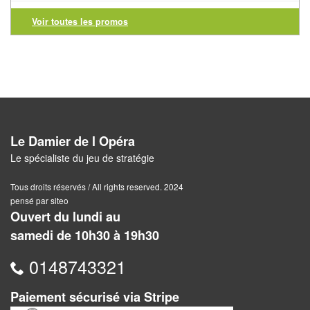
Voir toutes les promos
Awalé
Boites
Japonaises
Carrom
Mah-
Le Damier de l Opéra
Jong
Le spécialiste du jeu de stratégie
Shogi
Tous droits réservés / All rights reserved. 2024
pensé par siteo
Ouvert du lundi au
Xiang
samedi de 10h30 à 19h30
Qi
0148743321
Paiement sécurisé via Stripe
Nouveautés