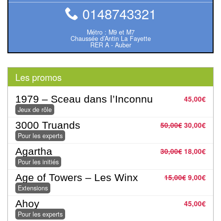
rôle
0148743321
Wargames
Métro : M9 et M7
Chaussée d’Antin La Fayette
RER A - Auber
Jeu
de
Go
Les promos
Poker
1979 – Sceau dans l’Inconnu
45,00
€
Jeux de rôle
–
Casino
3000 Truands
50,00
€
30,00
€
Pour les experts
Poker
Agartha
30,00
€
18,00
€
Pour les initiés
Casino
Age of Towers – Les Winx
15,00
€
9,00
€
Extensions
Jeux
Ahoy
45,00
€
du
Pour les experts
Monde