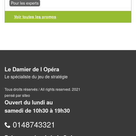
Solitaires
Pour les experts
Fléchettes
Voir toutes les promos
Billard
et
Jeux
géants
Jeux
Le Damier de l Opéra
de
Le spécialiste du jeu de stratégie
plein
Tous droits réservés / All rights reserved. 2021
air
pensé par siteo
Ouvert du lundi au
Puzzles
samedi de 10h30 à 19h30
Jeux
0148743321
de