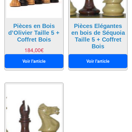
Pour
2
Joueurs
Pièces en Bois
Pièces Elégantes
d’Olivier Taille 5 +
en bois de Séquoia
Ambiance
Coffret Bois
Taille 5 + Coffret
Bois
Coopératif
184,00
€
179,00
€
Gestion
Voir l'article
Voir l'article
Escape
Game
/
Enquête
Jeux
évolutifs