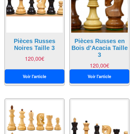
Echiquiers
et
de
voyage
Echiquiers
Pièces Russes
Pièces Russes en
Noires Taille 3
Bois d’Acacia Taille
électroniques
3
120,00
€
Echiquiers
120,00
€
clubs
Voir l'article
Voir l'article
Pièces
Ecoles
&
clubs
Echiquiers
muraux/Plein