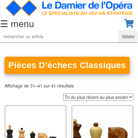
☰ menu
Jeu
d’Echecs
Ensembles
de
Pièces D’échecs Classiques
collection
Echiquiers
Affichage de 31–41 sur 41 résultats
classiques
Pièces
d’échecs
classiques
Coffrets