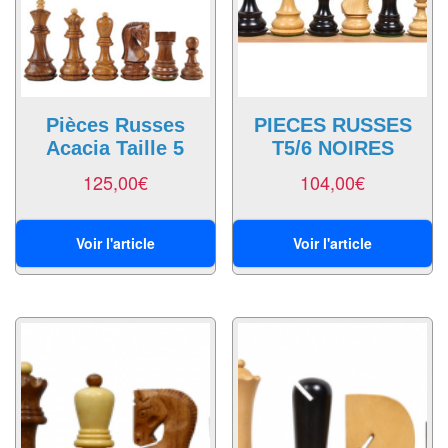
air
Pendules
Echiquier
pour
Pièces Russes
PIECES RUSSES
Acacia Taille 5
T5/6 NOIRES
aveugles
125,00
€
104,00
€
Logiciels
d'échecs
Voir l'article
Voir l'article
Livres
en
anglais
Livres
en
français