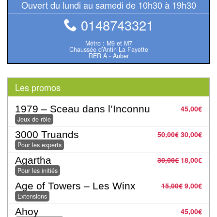
Dames
Ouvert du lundi au samedi de 10h30 à 19h30
0148743321
Coffrets
jeux
Métro : M9 et M7
–
Chaussée d’Antin La Fayette
RER A - Auber
multijeux
Cartes
Les promos
traditionnelles
1979 – Sceau dans l’Inconnu
45,00
€
Jeu
Jeux de rôle
de
3000 Truands
50,00
€
30,00
€
Dés
Pour les experts
Agartha
30,00
€
18,00
€
Maquettes
Pour les initiés
Age of Towers – Les Winx
Dames
15,00
€
9,00
€
Extensions
Chinoises
Ahoy
45,00
€