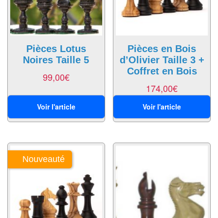
Pour
les
enfants
Pièces Lotus
Pièces en Bois
Pour
Noires Taille 5
d’Olivier Taille 3 +
la
Coffret en Bois
99,00
€
famille
174,00
€
Pour
Voir l'article
Voir l'article
les
initiés
Pour
les
Nouveauté
experts
En
solitaire