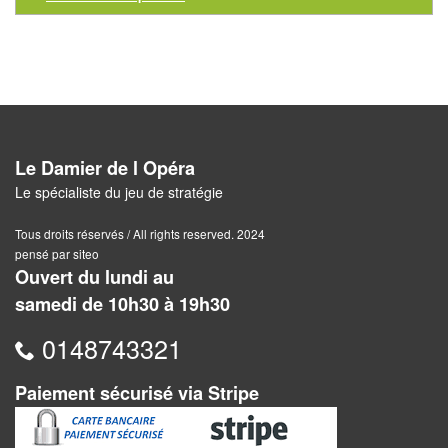
Pour
les
enfants
Pour
la
famille
Le Damier de l Opéra
Le spécialiste du jeu de stratégie
Pour
les
Tous droits réservés / All rights reserved. 2024
pensé par siteo
initiés
Ouvert du lundi au
Pour
samedi de 10h30 à 19h30
les
0148743321
experts
Paiement sécurisé via Stripe
En
solitaire