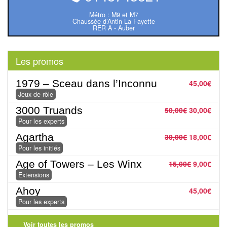
Tables
Métro : M9 et M7
Chaussée d’Antin La Fayette
RER A - Auber
Accessoires
Jeux
Les promos
de
société
1979 – Sceau dans l’Inconnu
45,00
€
Jeux de rôle
Jeux
3000 Truands
50,00
€
30,00
€
de
Pour les experts
cartes
Agartha
30,00
€
18,00
€
à
Pour les initiés
Collectionner
Age of Towers – Les Winx
15,00
€
9,00
€
(TCG)
Extensions
Ahoy
45,00
€
Les
Pour les experts
Classiques
Voir toutes les promos