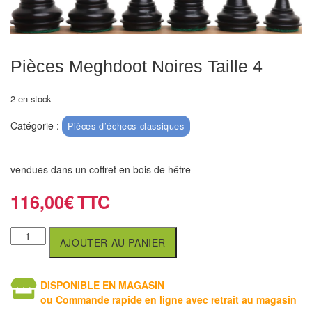
Echiquiers
et
de
Pièces Meghdoot Noires Taille 4
voyage
Echiquiers
2 en stock
électroniques
Catégorie :
Pièces d’échecs classiques
Echiquiers
clubs
vendues dans un coffret en bois de hêtre
Pièces
116,00
€
Ecoles
&
AJOUTER AU PANIER
clubs
Echiquiers
DISPONIBLE EN MAGASIN
muraux/Plein
ou Commande rapide en ligne avec retrait au magasin