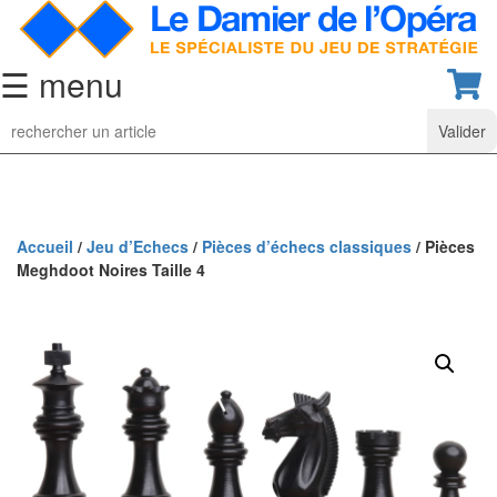
☰ menu
Jeu
d’Echecs
Ensembles
de
collection
Accueil
/
Jeu d’Echecs
/
Pièces d’échecs classiques
/ Pièces
Meghdoot Noires Taille 4
Echiquiers
classiques
Pièces
d’échecs
classiques
Coffrets