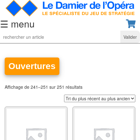
☰ menu
Jeu
d’Echecs
Ensembles
de
Ouvertures
collection
Echiquiers
Affichage de 241–251 sur 251 résultats
classiques
Pièces
d’échecs
classiques
Coffrets