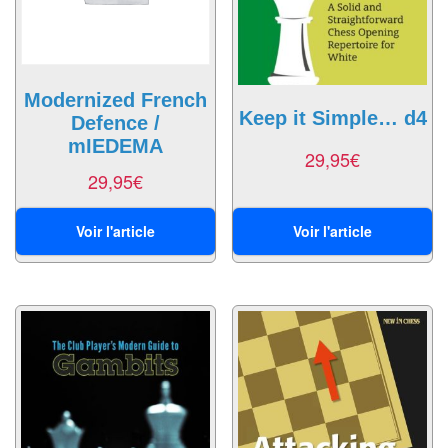
Tables
Accessoires
Modernized French
Jeux
Keep it Simple… d4
Defence /
de
mIEDEMA
29,95
€
société
29,95
€
Jeux
de
Voir l'article
Voir l'article
cartes
à
Collectionner
(TCG)
Les
Classiques