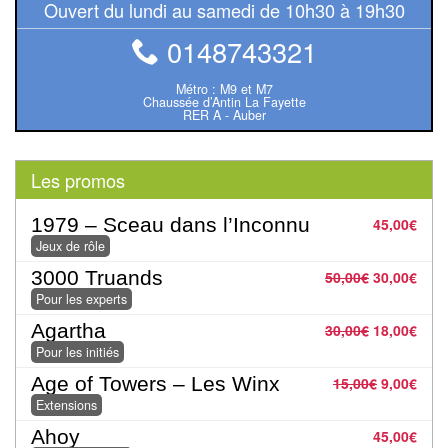
Dames
Ouvert du lundi au samedi de 10h30 à 19h30
0148743321
Coffrets
jeux
Métro : M9 et M7
–
Chaussée d’Antin La Fayette
RER A - Auber
multijeux
Cartes
Les promos
traditionnelles
1979 – Sceau dans l’Inconnu
45,00
€
Jeu
Jeux de rôle
de
3000 Truands
50,00
€
30,00
€
Dés
Pour les experts
Agartha
30,00
€
18,00
€
Maquettes
Pour les initiés
Age of Towers – Les Winx
Dames
15,00
€
9,00
€
Extensions
Chinoises
Ahoy
45,00
€