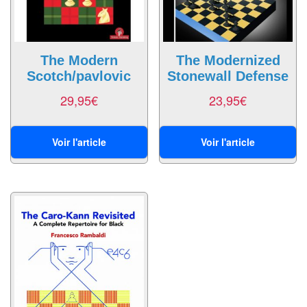
Pour
2
Joueurs
The Modern
The Modernized
Scotch/pavlovic
Stonewall Defense
Ambiance
29,95
€
23,95
€
Coopératif
Gestion
Voir l'article
Voir l'article
Escape
Game
/
Enquête
Jeux
évolutifs