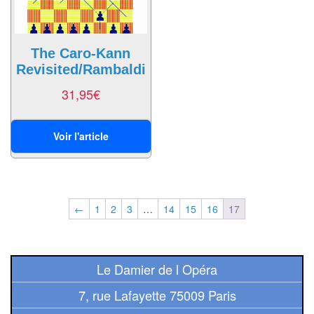
Jeux
abstraits
Extensions
The Caro-Kann
Revisited/Rambaldi
Casse-
31,95
€
têtes
Accessoires
Voir l'article
Backgammon
Jeux
←
1
2
3
…
14
15
16
17
traditionnels
Dominos
Le Damier de l Opéra
Jeu
7, rue Lafayette 75009 Paris
de