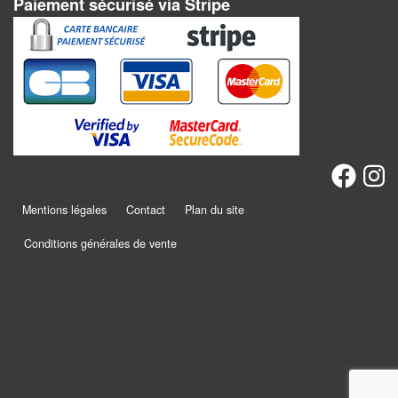
rôle
Paiement sécurisé via Stripe
Wargames
Jeu
de
Go
Poker
–
Mentions légales
Contact
Plan du site
Casino
Conditions générales de vente
Poker
Casino
Jeux
du
Monde