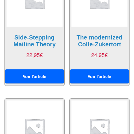
Echiquiers
et
de
voyage
Side-Stepping
The modernized
Echiquiers
Mailine Theory
Colle-Zukertort
électroniques
22,95
€
24,95
€
Echiquiers
clubs
Voir l'article
Voir l'article
Pièces
Ecoles
&
clubs
Echiquiers
muraux/Plein