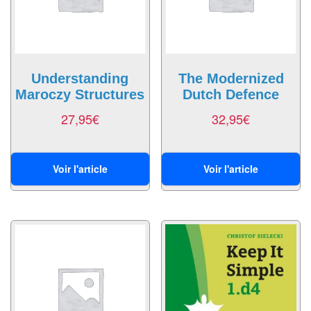
air
Pendules
Echiquier
Understanding
The Modernized
pour
Maroczy Structures
Dutch Defence
aveugles
27,95
€
32,95
€
Logiciels
d'échecs
Voir l'article
Voir l'article
Livres
en
anglais
Livres
en
français