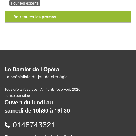
Solitaires
Pour les experts
Fléchettes
Voir toutes les promos
Billard
et
Jeux
géants
Jeux
Le Damier de l Opéra
de
Le spécialiste du jeu de stratégie
plein
Tous droits réservés / All rights reserved. 2020
air
pensé par siteo
Ouvert du lundi au
Puzzles
samedi de 10h30 à 19h30
Jeux
0148743321
de