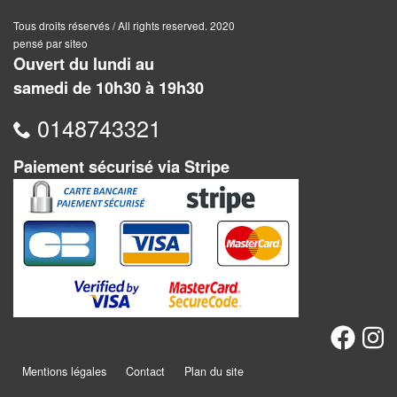
Jeux
abstraits
Tous droits réservés / All rights reserved. 2020
pensé par siteo
Extensions
Ouvert du lundi au
samedi de 10h30 à 19h30
Casse-
0148743321
têtes
Accessoires
Paiement sécurisé via Stripe
Backgammon
Jeux
traditionnels
Dominos
Jeu
Mentions légales
Contact
Plan du site
de