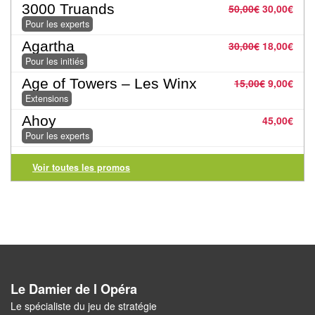
3000 Truands
50,00
€
30,00
€
Pour
Pour les experts
2
Agartha
30,00
€
18,00
€
Joueurs
Pour les initiés
Age of Towers – Les Winx
Ambiance
15,00
€
9,00
€
Extensions
Coopératif
Ahoy
45,00
€
Pour les experts
Gestion
Voir toutes les promos
Escape
Game
/
Enquête
Jeux
évolutifs
Le Damier de l Opéra
Le spécialiste du jeu de stratégie