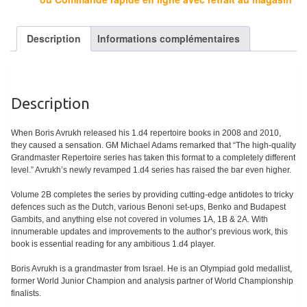
Tables
Description
Informations complémentaires
Accessoires
Jeux
de
Description
société
When Boris Avrukh released his 1.d4 repertoire books in 2008 and 2010,
Jeux
they caused a sensation. GM Michael Adams remarked that “The high-quality
de
Grandmaster Repertoire series has taken this format to a completely different
level.” Avrukh’s newly revamped 1.d4 series has raised the bar even higher.
cartes
à
Volume 2B completes the series by providing cutting-edge antidotes to tricky
defences such as the Dutch, various Benoni set-ups, Benko and Budapest
Collectionner
Gambits, and anything else not covered in volumes 1A, 1B & 2A. With
(TCG)
innumerable updates and improvements to the author’s previous work, this
book is essential reading for any ambitious 1.d4 player.
Les
Boris Avrukh is a grandmaster from Israel. He is an Olympiad gold medallist,
Classiques
former World Junior Champion and analysis partner of World Championship
finalists.