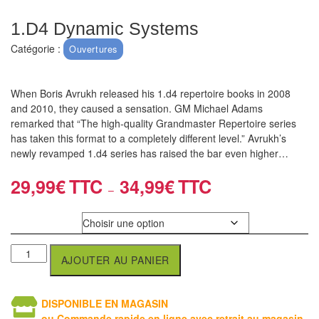
air
1.D4 Dynamic Systems
Pendules
Catégorie :
Ouvertures
Echiquier
pour
When Boris Avrukh released his 1.d4 repertoire books in 2008
aveugles
and 2010, they caused a sensation. GM Michael Adams
remarked that “The high-quality Grandmaster Repertoire series
Logiciels
has taken this format to a completely different level.” Avrukh’s
newly revamped 1.d4 series has raised the bar even higher…
d'échecs
29,99
€
34,99
€
Livres
–
en
Couverture
anglais
Livres
AJOUTER AU PANIER
en
français
DISPONIBLE EN MAGASIN
ou Commande rapide en ligne avec retrait au magasin