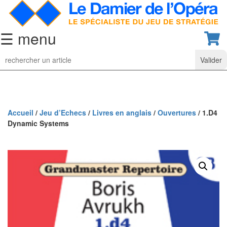
☰ menu
Jeu
d’Echecs
Ensembles
de
collection
Accueil
/
Jeu d’Echecs
/
Livres en anglais
/
Ouvertures
/ 1.D4
Dynamic Systems
Echiquiers
classiques
Pièces
d’échecs
classiques
Coffrets