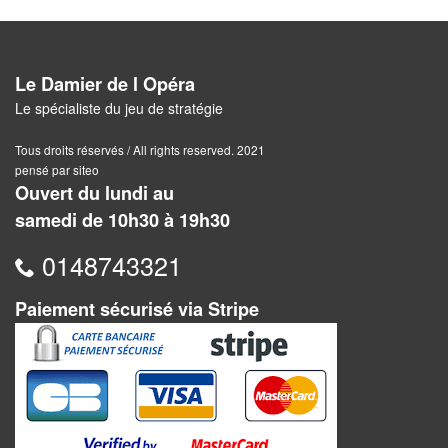
Pour
2
Joueurs
Le Damier de l Opéra
Le spécialiste du jeu de stratégie
Ambiance
Tous droits réservés / All rights reserved. 2021
Coopératif
pensé par siteo
Ouvert du lundi au
Gestion
samedi de 10h30 à 19h30
Escape
0148743321
Game
/
Paiement sécurisé via Stripe
Enquête
Jeux
évolutifs