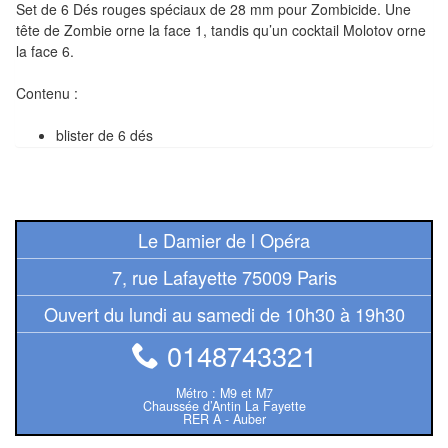
Set de 6 Dés rouges spéciaux de 28 mm pour Zombicide. Une
Tables
tête de Zombie orne la face 1, tandis qu’un cocktail Molotov orne
la face 6.
Accessoires
Contenu :
Jeux
de
blister de 6 dés
société
Jeux
de
Le Damier de l Opéra
cartes
7, rue Lafayette 75009 Paris
à
Collectionner
Ouvert du lundi au samedi de 10h30 à 19h30
(TCG)
0148743321
Les
Métro : M9 et M7
Chaussée d’Antin La Fayette
Classiques
RER A - Auber