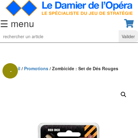
☰ menu
Jeu
d’Echecs
Ensembles
de
collection
Accueil
/
Promotions
/ Zombicide : Set de Dés Rouges
-
Echiquiers
70%
classiques
Pièces
d’échecs
classiques
Coffrets