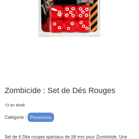
Echiquiers
et
de
voyage
Echiquiers
électroniques
Echiquiers
clubs
Pièces
Zombicide : Set de Dés Rouges
Ecoles
&
13 en stock
clubs
Catégorie :
Promotions
Echiquiers
muraux/Plein
Set de 6 Dés rouges spéciaux de 28 mm pour Zombicide. Une