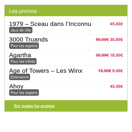
Pour
les
Les promos
enfants
1979 – Sceau dans l’Inconnu
45,00
€
Pour
Jeux de rôle
la
3000 Truands
50,00
€
30,00
€
Pour les experts
famille
Agartha
30,00
€
18,00
€
Pour
Pour les initiés
les
Age of Towers – Les Winx
15,00
€
9,00
€
initiés
Extensions
Ahoy
45,00
€
Pour
Pour les experts
les
experts
Voir toutes les promos
En
solitaire