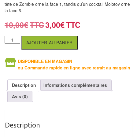
air
tête de Zombie orne la face 1, tandis qu’un cocktail Molotov orne
la face 6.
Pendules
10,00
€
3,00
€
Echiquier
pour
AJOUTER AU PANIER
aveugles
Logiciels
DISPONIBLE EN MAGASIN
ou Commande rapide en ligne avec retrait au magasin
d'échecs
Livres
Description
Informations complémentaires
en
Avis (0)
anglais
Livres
en
Description
français