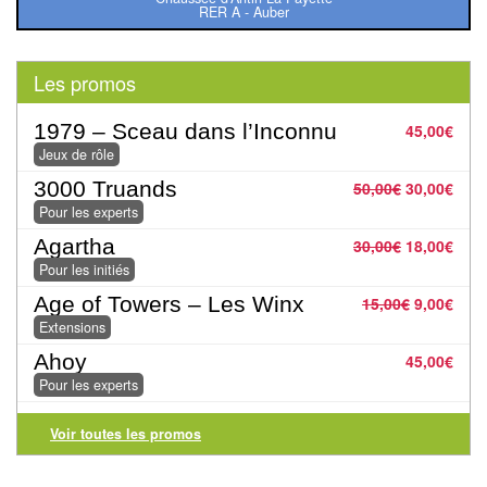
RER A - Auber
Pour
2
Les promos
Joueurs
Ambiance
1979 – Sceau dans l’Inconnu
45,00
€
Jeux de rôle
Coopératif
3000 Truands
50,00
€
30,00
€
Pour les experts
Gestion
Agartha
30,00
€
18,00
€
Pour les initiés
Escape
Game
Age of Towers – Les Winx
15,00
€
9,00
€
Extensions
/
Enquête
Ahoy
45,00
€
Pour les experts
Jeux
Voir toutes les promos
évolutifs