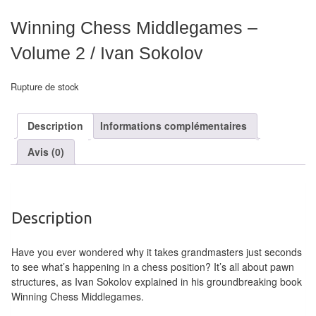
air
Winning Chess Middlegames –
Pendules
Volume 2 / Ivan Sokolov
Echiquier
Rupture de stock
pour
aveugles
Description
Informations complémentaires
Logiciels
Avis (0)
d'échecs
Livres
en
Description
anglais
Have you ever wondered why it takes grandmasters just seconds
Livres
to see what’s happening in a chess position? It’s all about pawn
en
structures, as Ivan Sokolov explained in his groundbreaking book
français
Winning Chess Middlegames.