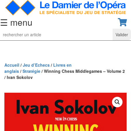
☰ menu
Jeu
d’Echecs
Ensembles
de
collection
Accueil
/
Jeu d’Echecs
/
Livres en
anglais
/
Stratégie
/ Winning Chess Middlegames – Volume 2
Echiquiers
/ Ivan Sokolov
classiques
Pièces
d’échecs
classiques
Coffrets