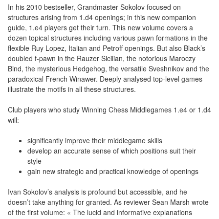
Tables
In his 2010 bestseller, Grandmaster Sokolov focused on
structures arising from 1.d4 openings; in this new companion
guide, 1.e4 players get their turn. This new volume covers a
Accessoires
dozen topical structures including various pawn formations in the
flexible Ruy Lopez, Italian and Petroff openings. But also Black’s
Jeux
doubled f-pawn in the Rauzer Sicilian, the notorious Maroczy
de
Bind, the mysterious Hedgehog, the versatile Sveshnikov and the
société
paradoxical French Winawer. Deeply analysed top-level games
illustrate the motifs in all these structures.
Jeux
Club players who study Winning Chess Middlegames 1.e4 or 1.d4
de
will:
cartes
à
significantly improve their middlegame skills
develop an accurate sense of which positions suit their
Collectionner
style
(TCG)
gain new strategic and practical knowledge of openings
Les
Ivan Sokolov’s analysis is profound but accessible, and he
Classiques
doesn’t take anything for granted. As reviewer Sean Marsh wrote
of the first volume: « The lucid and informative explanations