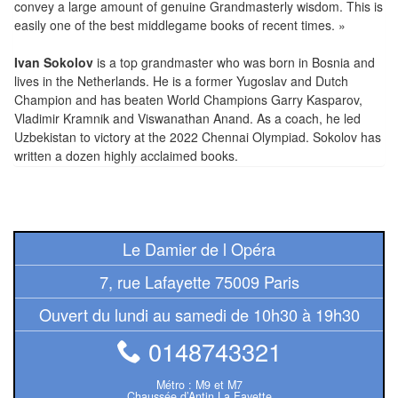
Pour
convey a large amount of genuine Grandmasterly wisdom. This is
easily one of the best middlegame books of recent times. »
les
enfants
Ivan Sokolov
is a top grandmaster who was born in Bosnia and
lives in the Netherlands. He is a former Yugoslav and Dutch
Pour
Champion and has beaten World Champions Garry Kasparov,
la
Vladimir Kramnik and Viswanathan Anand. As a coach, he led
Uzbekistan to victory at the 2022 Chennai Olympiad. Sokolov has
famille
written a dozen highly acclaimed books.
Pour
les
initiés
Le Damier de l Opéra
Pour
7, rue Lafayette 75009 Paris
les
Ouvert du lundi au samedi de 10h30 à 19h30
experts
0148743321
En
solitaire
Métro : M9 et M7
Chaussée d’Antin La Fayette