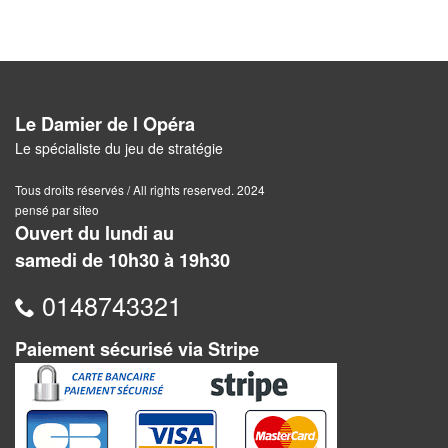
Jeux
abstraits
Extensions
Casse-
Le Damier de l Opéra
têtes
Le spécialiste du jeu de stratégie
Accessoires
Tous droits réservés / All rights reserved. 2024
pensé par siteo
Backgammon
Ouvert du lundi au
samedi de 10h30 à 19h30
Jeux
0148743321
traditionnels
Paiement sécurisé via Stripe
Dominos
Jeu
de