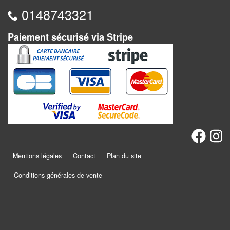
Dames
0148743321
Coffrets
Paiement sécurisé via Stripe
jeux
–
multijeux
Cartes
traditionnelles
Jeu
de
Dés
Mentions légales
Contact
Plan du site
Maquettes
Conditions générales de vente
Dames
Chinoises