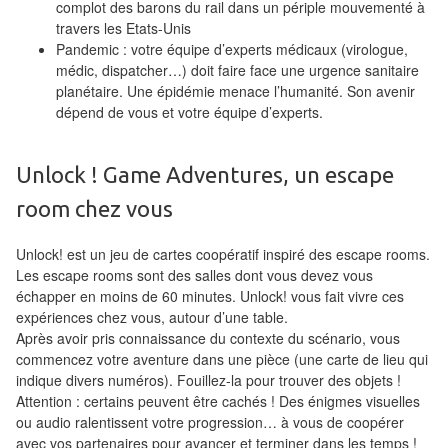
complot des barons du rail dans un périple mouvementé à
Tables
travers les Etats-Unis
Pandemic : votre équipe d’experts médicaux (virologue,
Accessoires
médic, dispatcher…) doit faire face une urgence sanitaire
planétaire. Une épidémie menace l’humanité. Son avenir
Jeux
dépend de vous et votre équipe d’experts.
de
société
Unlock ! Game Adventures, un escape
Jeux
room chez vous
de
Unlock! est un jeu de cartes coopératif inspiré des escape rooms.
cartes
Les escape rooms sont des salles dont vous devez vous
à
échapper en moins de 60 minutes. Unlock! vous fait vivre ces
Collectionner
expériences chez vous, autour d’une table.
Après avoir pris connaissance du contexte du scénario, vous
(TCG)
commencez votre aventure dans une pièce (une carte de lieu qui
indique divers numéros). Fouillez-la pour trouver des objets !
Les
Attention : certains peuvent être cachés ! Des énigmes visuelles
Classiques
ou audio ralentissent votre progression… à vous de coopérer
avec vos partenaires pour avancer et terminer dans les temps !