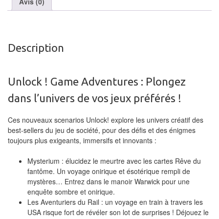
Avis (0)
air
Pendules
Description
Echiquier
pour
aveugles
Unlock ! Game Adventures : Plongez
Logiciels
dans l’univers de vos jeux préférés !
d'échecs
Ces nouveaux scenarios Unlock! explore les univers créatif des
Livres
best-sellers du jeu de société, pour des défis et des énigmes
toujours plus exigeants, immersifs et innovants :
en
anglais
Mysterium : élucidez le meurtre avec les cartes Rêve du
fantôme. Un voyage onirique et ésotérique rempli de
Livres
mystères… Entrez dans le manoir Warwick pour une
en
enquête sombre et onirique.
Les Aventuriers du Rail : un voyage en train à travers les
français
USA risque fort de révéler son lot de surprises ! Déjouez le