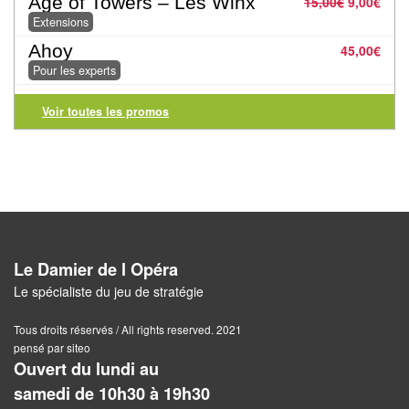
Jeux
Age of Towers – Les Winx
15,00
€
9,00
€
abstraits
Extensions
Ahoy
45,00
€
Extensions
Pour les experts
Casse-
Voir toutes les promos
têtes
Accessoires
Backgammon
Jeux
Le Damier de l Opéra
traditionnels
Le spécialiste du jeu de stratégie
Dominos
Tous droits réservés / All rights reserved. 2021
pensé par siteo
Jeu
Ouvert du lundi au
de
samedi de 10h30 à 19h30