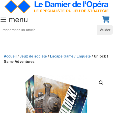
☰ menu
Jeu
d’Echecs
Ensembles
de
collection
Accueil
/
Jeux de société
/
Escape Game / Enquête
/ Unlock !
Game Adventures
Echiquiers
classiques
Pièces
d’échecs
classiques
Coffrets