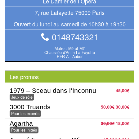
Le Damier de l Opéra
Pour
7, rue Lafayette 75009 Paris
2
Joueurs
Ouvert du lundi au samedi de 10h30 à 19h30
0148743321
Ambiance
Métro : M9 et M7
Coopératif
Chaussée d’Antin La Fayette
RER A - Auber
Gestion
Les promos
Escape
Game
1979 – Sceau dans l’Inconnu
45,00
€
/
Jeux de rôle
Enquête
3000 Truands
50,00
€
30,00
€
Pour les experts
Jeux
Agartha
30,00
€
18,00
€
évolutifs
Pour les initiés