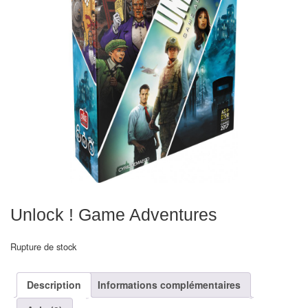
Echiquiers
et
de
voyage
Echiquiers
électroniques
Echiquiers
clubs
Pièces
Ecoles
Unlock ! Game Adventures
&
clubs
Rupture de stock
Echiquiers
Description
Informations complémentaires
muraux/Plein