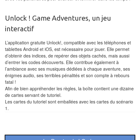
Pour
les
Unlock ! Game Adventures, un jeu
enfants
interactif
Pour
la
L’application gratuite Unlock!, compatible avec les téléphones et
famille
tablettes Android et iOS, est nécessaire pour jouer. Elle permet
d’obtenir des indices, de repérer des objets cachés, mais aussi
d’entrer les codes découverts. Elle contribue également à
Pour
l’ambiance avec ses musiques dédiées à chaque aventure, ses
les
énigmes audio, ses terribles pénalités et son compte à rebours
initiés
fatal !
Afin de bien appréhender les règles, la boîte contient une dizaine
Pour
de cartes servant de tutoriel.
Les cartes du tutoriel sont emballées avec les cartes du scénario
les
1.
experts
En
solitaire