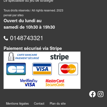
Le spécialiste du jeu de stratégie
Dames
Tous droits réservés / All rights reserved. 2023
Coffrets
pensé par siteo
jeux
Ouvert du lundi au
–
samedi de 10h30 à 19h30
multijeux
0148743321
Cartes
traditionnelles
Paiement sécurisé via Stripe
Jeu
de
Dés
Maquettes
Dames
Chinoises
Mentions légales
Contact
Plan du site