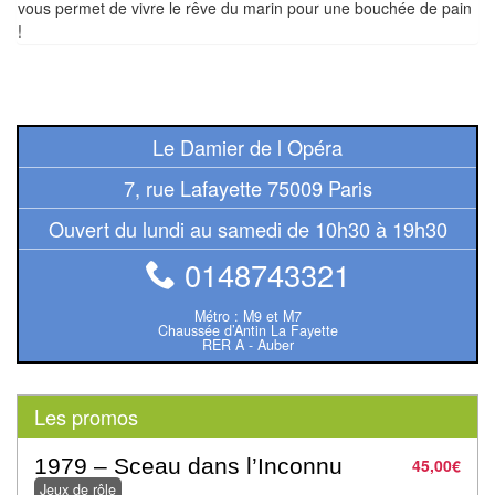
vous permet de vivre le rêve du marin pour une bouchée de pain
Pour
!
2
Joueurs
Ambiance
Le Damier de l Opéra
Coopératif
7, rue Lafayette 75009 Paris
Ouvert du lundi au samedi de 10h30 à 19h30
Gestion
0148743321
Escape
Game
Métro : M9 et M7
Chaussée d’Antin La Fayette
/
RER A - Auber
Enquête
Les promos
Jeux
évolutifs
1979 – Sceau dans l’Inconnu
45,00
€
Jeux de rôle