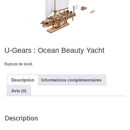
Echiquiers
et
de
voyage
Echiquiers
électroniques
U-Gears : Ocean Beauty Yacht
Echiquiers
Rupture de stock
clubs
Description
Informations complémentaires
Pièces
Ecoles
Avis (0)
&
clubs
Echiquiers
Description
muraux/Plein