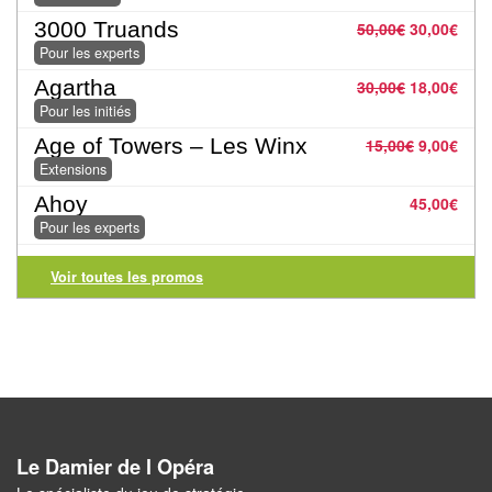
Jeux
3000 Truands
abstraits
50,00
€
30,00
€
Pour les experts
Extensions
Agartha
30,00
€
18,00
€
Pour les initiés
Casse-
Age of Towers – Les Winx
15,00
€
9,00
€
têtes
Extensions
Ahoy
Accessoires
45,00
€
Pour les experts
Backgammon
Voir toutes les promos
Jeux
traditionnels
Dominos
Jeu
Le Damier de l Opéra
de