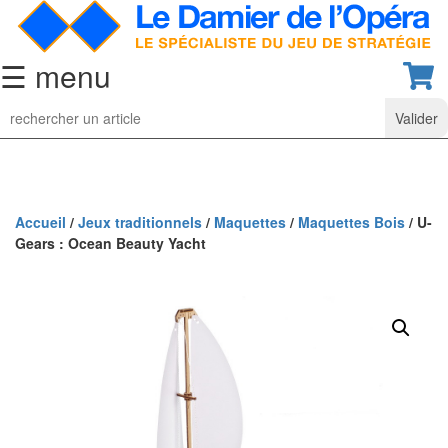
☰ menu
Jeu
d’Echecs
Ensembles
de
collection
Accueil
/
Jeux traditionnels
/
Maquettes
/
Maquettes Bois
/ U-
Gears : Ocean Beauty Yacht
Echiquiers
classiques
Pièces
d’échecs
classiques
Coffrets