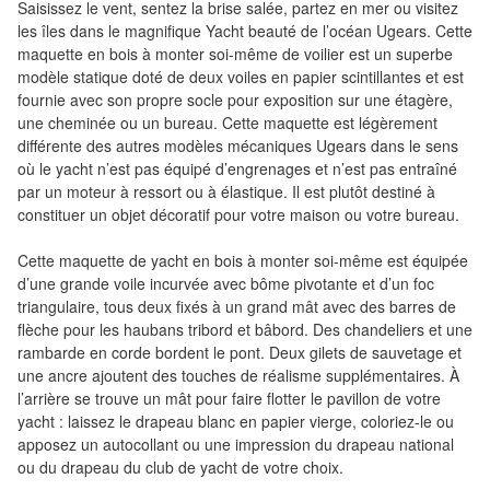
Saisissez le vent, sentez la brise salée, partez en mer ou visitez
air
les îles dans le magnifique Yacht beauté de l’océan Ugears. Cette
maquette en bois à monter soi-même de voilier est un superbe
Pendules
modèle statique doté de deux voiles en papier scintillantes et est
fournie avec son propre socle pour exposition sur une étagère,
Echiquier
une cheminée ou un bureau. Cette maquette est légèrement
pour
différente des autres modèles mécaniques Ugears dans le sens
aveugles
où le yacht n’est pas équipé d’engrenages et n’est pas entraîné
par un moteur à ressort ou à élastique. Il est plutôt destiné à
Logiciels
constituer un objet décoratif pour votre maison ou votre bureau.
d'échecs
Cette maquette de yacht en bois à monter soi-même est équipée
d’une grande voile incurvée avec bôme pivotante et d’un foc
Livres
triangulaire, tous deux fixés à un grand mât avec des barres de
en
flèche pour les haubans tribord et bâbord. Des chandeliers et une
anglais
rambarde en corde bordent le pont. Deux gilets de sauvetage et
une ancre ajoutent des touches de réalisme supplémentaires. À
Livres
l’arrière se trouve un mât pour faire flotter le pavillon de votre
yacht : laissez le drapeau blanc en papier vierge, coloriez-le ou
en
apposez un autocollant ou une impression du drapeau national
français
ou du drapeau du club de yacht de votre choix.