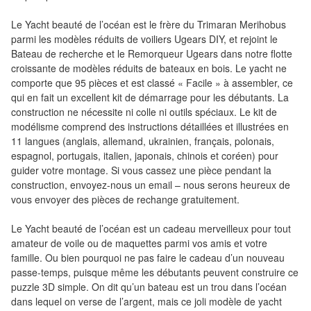
Pour
les
Le Yacht beauté de l’océan est le frère du Trimaran Merihobus
parmi les modèles réduits de voiliers Ugears DIY, et rejoint le
enfants
Bateau de recherche et le Remorqueur Ugears dans notre flotte
croissante de modèles réduits de bateaux en bois. Le yacht ne
Pour
comporte que 95 pièces et est classé « Facile » à assembler, ce
la
qui en fait un excellent kit de démarrage pour les débutants. La
famille
construction ne nécessite ni colle ni outils spéciaux. Le kit de
modélisme comprend des instructions détaillées et illustrées en
Pour
11 langues (anglais, allemand, ukrainien, français, polonais,
espagnol, portugais, italien, japonais, chinois et coréen) pour
les
guider votre montage. Si vous cassez une pièce pendant la
initiés
construction, envoyez-nous un email – nous serons heureux de
vous envoyer des pièces de rechange gratuitement.
Pour
les
Le Yacht beauté de l’océan est un cadeau merveilleux pour tout
amateur de voile ou de maquettes parmi vos amis et votre
experts
famille. Ou bien pourquoi ne pas faire le cadeau d’un nouveau
passe-temps, puisque même les débutants peuvent construire ce
En
puzzle 3D simple. On dit qu’un bateau est un trou dans l’océan
solitaire
dans lequel on verse de l’argent, mais ce joli modèle de yacht