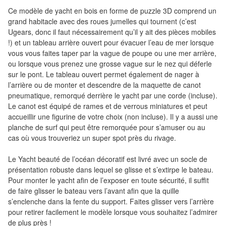
Tables
Ce modèle de yacht en bois en forme de puzzle 3D comprend un
grand habitacle avec des roues jumelles qui tournent (c’est
Accessoires
Ugears, donc il faut nécessairement qu’il y ait des pièces mobiles
!) et un tableau arrière ouvert pour évacuer l’eau de mer lorsque
Jeux
vous vous faites taper par la vague de poupe ou une mer arrière,
ou lorsque vous prenez une grosse vague sur le nez qui déferle
de
sur le pont. Le tableau ouvert permet également de nager à
société
l’arrière ou de monter et descendre de la maquette de canot
pneumatique, remorqué derrière le yacht par une corde (incluse).
Jeux
Le canot est équipé de rames et de verrous miniatures et peut
de
accueillir une figurine de votre choix (non incluse). Il y a aussi une
planche de surf qui peut être remorquée pour s’amuser ou au
cartes
cas où vous trouveriez un super spot près du rivage.
à
Collectionner
Le Yacht beauté de l’océan décoratif est livré avec un socle de
présentation robuste dans lequel se glisse et s’extirpe le bateau.
(TCG)
Pour monter le yacht afin de l’exposer en toute sécurité, il suffit
de faire glisser le bateau vers l’avant afin que la quille
Les
s’enclenche dans la fente du support. Faites glisser vers l’arrière
Classiques
pour retirer facilement le modèle lorsque vous souhaitez l’admirer
de plus près !