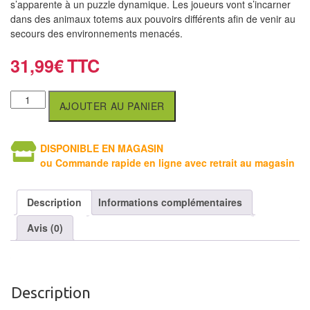
s’apparente à un puzzle dynamique. Les joueurs vont s’incarner
air
dans des animaux totems aux pouvoirs différents afin de venir au
secours des environnements menacés.
Pendules
31,99
€
Echiquier
pour
aveugles
AJOUTER AU PANIER
Logiciels
DISPONIBLE EN MAGASIN
d'échecs
ou Commande rapide en ligne avec retrait au magasin
Livres
Description
Informations complémentaires
en
anglais
Avis (0)
Livres
en
français
Description