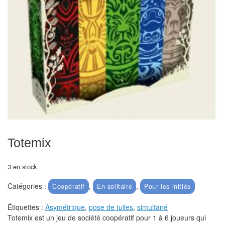
Echiquiers
et
de
voyage
Echiquiers
électroniques
Echiquiers
clubs
Pièces
Totemix
Ecoles
&
3 en stock
clubs
Catégories :
,
,
Coopératif
En solitaire
Pour les initiés
Echiquiers
Étiquettes :
Asymétrique
,
pose de tuiles
,
simultané
muraux/Plein
Totemix est un jeu de société coopératif pour 1 à 6 joueurs qui