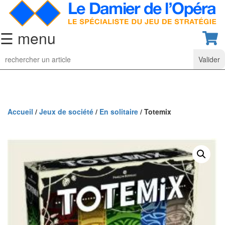
☰ menu
Jeu
d’Echecs
Ensembles
de
collection
Accueil
/
Jeux de société
/
En solitaire
/ Totemix
Echiquiers
classiques
Pièces
d’échecs
classiques
Coffrets