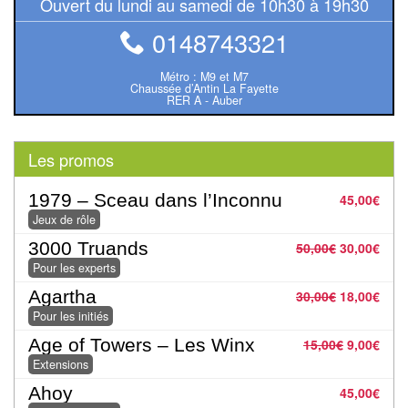
Ouvert du lundi au samedi de 10h30 à 19h30
Pour
0148743321
2
Joueurs
Métro : M9 et M7
Chaussée d’Antin La Fayette
RER A - Auber
Ambiance
Coopératif
Les promos
Gestion
1979 – Sceau dans l’Inconnu
45,00
€
Jeux de rôle
Escape
3000 Truands
50,00
€
30,00
€
Game
Pour les experts
/
Agartha
30,00
€
18,00
€
Enquête
Pour les initiés
Jeux
Age of Towers – Les Winx
15,00
€
9,00
€
Extensions
évolutifs
Ahoy
45,00
€