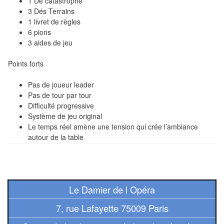
1 Dé catastrophe
Pour
3 Dés Terrains
les
1 livret de règles
enfants
6 pions
3 aides de jeu
Pour
Points forts
la
famille
Pas de joueur leader
Pas de tour par tour
Pour
Difficulté progressive
les
Système de jeu original
Le temps réel amène une tension qui crée l’ambiance
initiés
autour de la table
Pour
les
experts
Le Damier de l Opéra
En
7, rue Lafayette 75009 Paris
solitaire