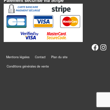
Paiement sécurisé via Stripe
Dames
Coffrets
jeux
–
multijeux
Cartes
traditionnelles
Mentions légales
Contact
Plan du site
Jeu
de
Conditions générales de vente
Dés
Maquettes
Dames
Chinoises