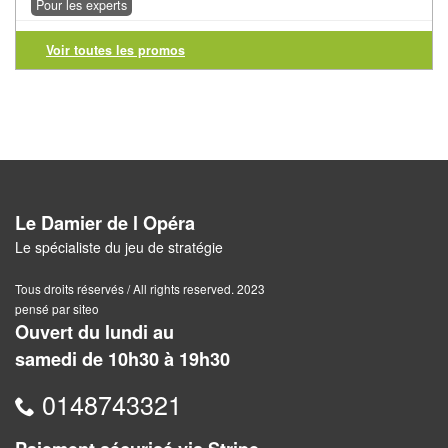
Jeux
Pour les experts
abstraits
Voir toutes les promos
Extensions
Casse-
têtes
Accessoires
Le Damier de l Opéra
Backgammon
Le spécialiste du jeu de stratégie
Jeux
Tous droits réservés / All rights reserved. 2023
traditionnels
pensé par siteo
Ouvert du lundi au
Dominos
samedi de 10h30 à 19h30
Jeu
0148743321
de