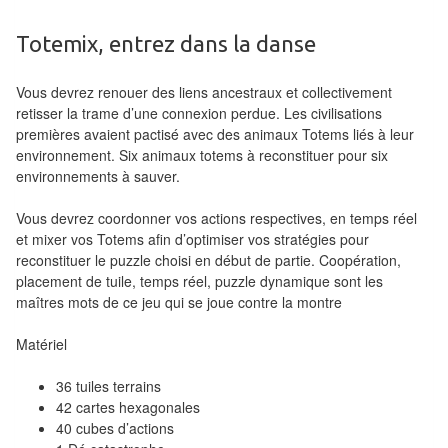
Tables
Totemix, entrez dans la danse
Accessoires
Vous devrez renouer des liens ancestraux et collectivement
Jeux
retisser la trame d’une connexion perdue. Les civilisations
de
premières avaient pactisé avec des animaux Totems liés à leur
environnement. Six animaux totems à reconstituer pour six
société
environnements à sauver.
Jeux
Vous devrez coordonner vos actions respectives, en temps réel
de
et mixer vos Totems afin d’optimiser vos stratégies pour
cartes
reconstituer le puzzle choisi en début de partie. Coopération,
placement de tuile, temps réel, puzzle dynamique sont les
à
maîtres mots de ce jeu qui se joue contre la montre
Collectionner
(TCG)
Matériel
Les
36 tuiles terrains
42 cartes hexagonales
Classiques
40 cubes d’actions