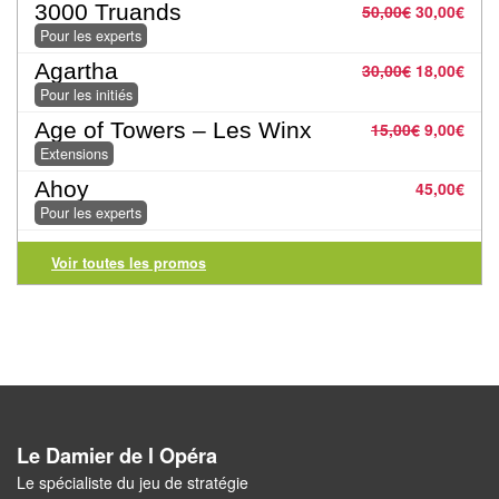
3000 Truands
50,00
€
30,00
€
Pour
Pour les experts
2
Agartha
30,00
€
18,00
€
Joueurs
Pour les initiés
Age of Towers – Les Winx
15,00
€
9,00
€
Ambiance
Extensions
Coopératif
Ahoy
45,00
€
Pour les experts
Gestion
Voir toutes les promos
Escape
Game
/
Enquête
Jeux
évolutifs
Le Damier de l Opéra
Le spécialiste du jeu de stratégie