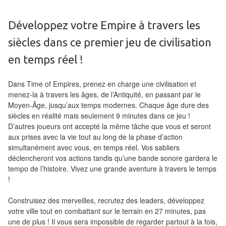
Tables
Développez votre Empire à travers les
Accessoires
siècles dans ce premier jeu de civilisation
Jeux
en temps réel !
de
société
Dans Time of Empires, prenez en charge une civilisation et
menez-la à travers les âges, de l’Antiquité, en passant par le
Jeux
Moyen-Âge, jusqu’aux temps modernes. Chaque âge dure des
siècles en réalité mais seulement 9 minutes dans ce jeu !
de
D’autres joueurs ont accepté la même tâche que vous et seront
cartes
aux prises avec la vie tout au long de la phase d’action
à
simultanément avec vous, en temps réel. Vos sabliers
Collectionner
déclencheront vos actions tandis qu’une bande sonore gardera le
tempo de l’histoire. Vivez une grande aventure à travers le temps
(TCG)
!
Les
Construisez des merveilles, recrutez des leaders, développez
Classiques
votre ville tout en combattant sur le terrain en 27 minutes, pas
une de plus ! Il vous sera impossible de regarder partout à la fois,