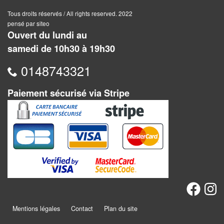
Jeux
abstraits
Tous droits réservés / All rights reserved. 2022
pensé par siteo
Ouvert du lundi au
Extensions
samedi de 10h30 à 19h30
Casse-
0148743321
têtes
Paiement sécurisé via Stripe
Accessoires
Backgammon
Jeux
traditionnels
Dominos
Jeu
Mentions légales
Contact
Plan du site
de