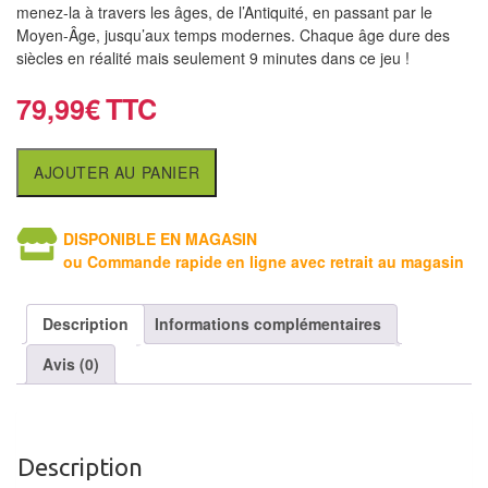
air
menez-la à travers les âges, de l’Antiquité, en passant par le
Moyen-Âge, jusqu’aux temps modernes. Chaque âge dure des
Pendules
siècles en réalité mais seulement 9 minutes dans ce jeu !
79,99
€
Echiquier
pour
aveugles
AJOUTER AU PANIER
Logiciels
DISPONIBLE EN MAGASIN
d'échecs
ou Commande rapide en ligne avec retrait au magasin
Livres
en
Description
Informations complémentaires
anglais
Avis (0)
Livres
en
français
Description