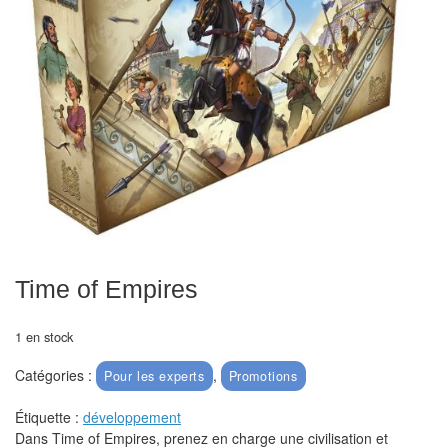
Echiquiers
et
de
voyage
Echiquiers
électroniques
Echiquiers
clubs
Pièces
Time of Empires
Ecoles
&
1 en stock
clubs
Catégories :
,
Pour les experts
Promotions
Echiquiers
Étiquette :
développement
muraux/Plein
Dans Time of Empires, prenez en charge une civilisation et