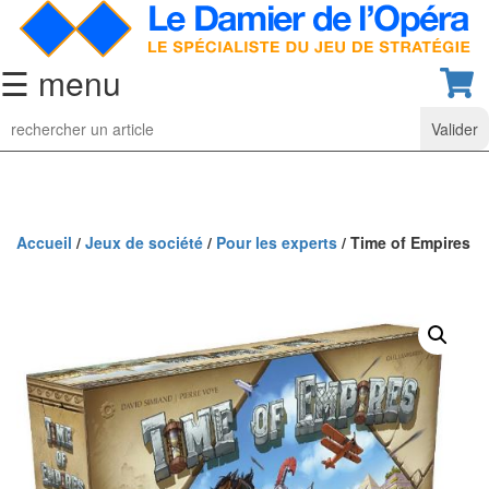
☰ menu
Jeu
d’Echecs
Ensembles
de
collection
Accueil
/
Jeux de société
/
Pour les experts
/ Time of Empires
Echiquiers
classiques
Pièces
d’échecs
classiques
Coffrets