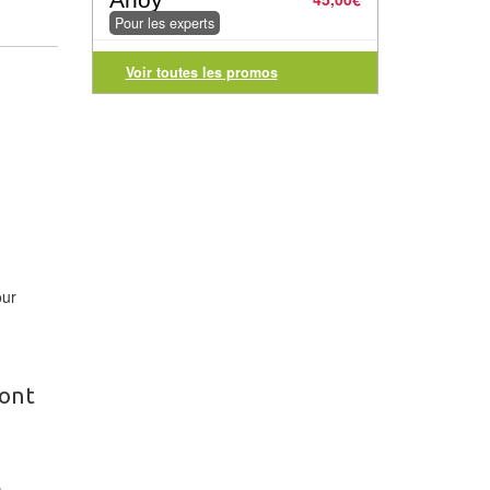
Pour les experts
Voir toutes les promos
our
ront