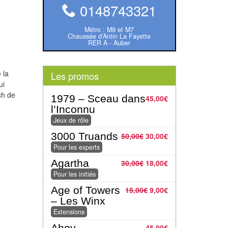
0148743321
Métro : M9 et M7
Chaussée d’Antin La Fayette
RER A - Auber
 la
Les promos
ui
ch de
1979 – Sceau dans
45,00
€
l’Inconnu
Jeux de rôle
3000 Truands
50,00
€
30,00
€
Pour les experts
Agartha
30,00
€
18,00
€
Pour les initiés
Age of Towers
15,00
€
9,00
€
– Les Winx
Extensions
Ahoy
45,00
€