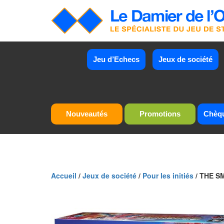
Jeu d’Echecs
Jeux de société
Nouveautés
Promotions
Chèq
Accueil
/
Jeux de société
/
Pour les initiés
/ THE SM