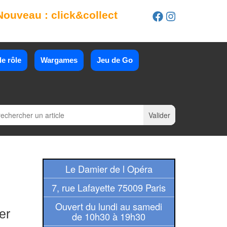
Nouveau : click&collect
e rôle
Wargames
Jeu de Go
Le Damier de l Opéra
7, rue Lafayette 75009 Paris
Ouvert du lundi au samedi
er
de 10h30 à 19h30