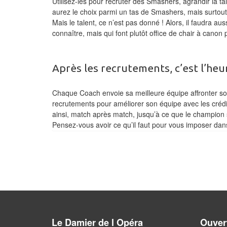
Utilisez-les pour recruter des Smashers, agrandir la 
aurez le choix parmi un tas de Smashers, mais surtout
Mais le talent, ce n’est pas donné ! Alors, il faudra a
connaître, mais qui font plutôt office de chair à canon p
Après les recrutements, c’est l’heu
Chaque Coach envoie sa meilleure équipe affronter son
recrutements pour améliorer son équipe avec les créd
ainsi, match après match, jusqu’à ce que le champion 
Pensez-vous avoir ce qu’il faut pour vous imposer da
Le Damier de l Opéra
Ouvert