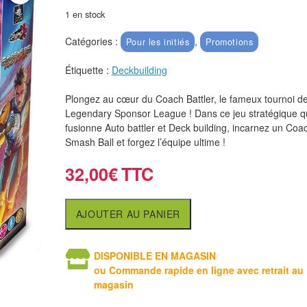
1 en stock
Catégories :
,
Pour les initiés
Promotions
Étiquette :
Deckbuilding
Plongez au cœur du Coach Battler, le fameux tournoi de
Legendary Sponsor League ! Dans ce jeu stratégique q
fusionne Auto battler et Deck building, incarnez un Coa
Smash Ball et forgez l’équipe ultime !
32,00
€
AJOUTER AU PANIER
DISPONIBLE EN MAGASIN
ou Commande rapide en ligne avec retrait au
magasin