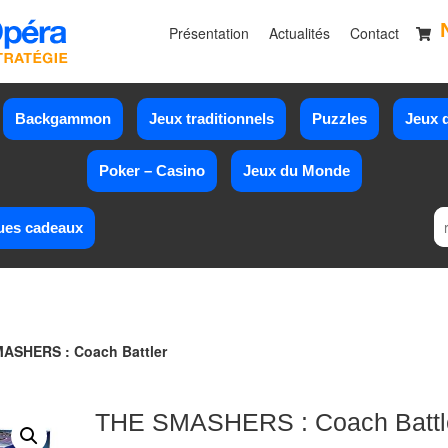
Présentation
Actualités
Contact
Backgammon
Jeux traditionnels
Puzzles
Jeux d
Poker – Casino
Jeux du Monde
ues cadeaux
ASHERS : Coach Battler
THE SMASHERS : Coach Battl