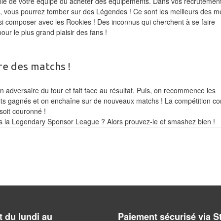
taille de votre équipe ou acheter des équipements. Dans vos recrutemen
, vous pourrez tomber sur des Légendes ! Ce sont les meilleurs des mei
ussi composer avec les Rookies ! Des inconnus qui cherchent à se faire
our le plus grand plaisir des fans !
re des matchs !
 adversaire du tour et fait face au résultat. Puis, on recommence les
its gagnés et on enchaîne sur de nouveaux matchs ! La compétition co
soit couronné !
ns la Legendary Sponsor League ? Alors prouvez-le et smashez bien !
 du lundi au
Paiement sécurisé via S