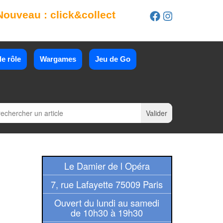
Nouveau : click&collect
e rôle
Wargames
Jeu de Go
Le Damier de l Opéra
7, rue Lafayette 75009 Paris
Ouvert du lundi au samedi
de 10h30 à 19h30