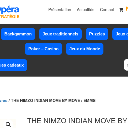
Présentation
Actualités
Contact
Backgammon
Jeux traditionnels
Puzzles
Jeux d
Poker – Casino
Jeux du Monde
ues cadeaux
ures
/ THE NIMZO INDIAN MOVE BY MOVE / EMMS
THE NIMZO INDIAN MOVE BY