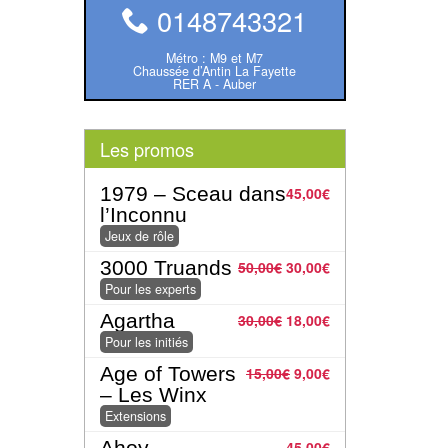
0148743321
Métro : M9 et M7
Chaussée d’Antin La Fayette
RER A - Auber
Les promos
1979 – Sceau dans
45,00
€
l’Inconnu
Jeux de rôle
3000 Truands
50,00
€
30,00
€
Pour les experts
Agartha
30,00
€
18,00
€
Pour les initiés
Age of Towers
15,00
€
9,00
€
– Les Winx
Extensions
Ahoy
45,00
€