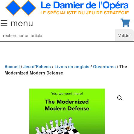
☰ menu
Jeu
d’Echecs
Ensembles
de
collection
Accueil
/
Jeu d’Echecs
/
Livres en anglais
/
Ouvertures
/ The
Modernized Modern Defense
Echiquiers
classiques
Pièces
d’échecs
classiques
Coffrets