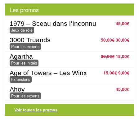
Tables
Les promos
Accessoires
1979 – Sceau dans l’Inconnu
45,00
€
Jeux de rôle
Jeux
3000 Truands
50,00
€
30,00
€
de
Pour les experts
société
Agartha
30,00
€
18,00
€
Jeux
Pour les initiés
de
Age of Towers – Les Winx
15,00
€
9,00
€
cartes
Extensions
à
Ahoy
45,00
€
Pour les experts
Collectionner
(TCG)
Voir toutes les promos
Les
Classiques