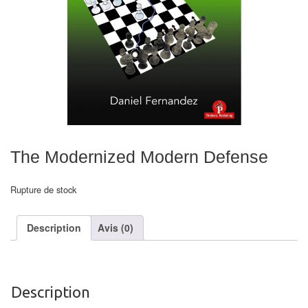
Echiquiers
et
de
voyage
Echiquiers
électroniques
Echiquiers
The Modernized Modern Defense
clubs
Rupture de stock
Pièces
Ecoles
Description
Avis (0)
&
clubs
Echiquiers
Description
muraux/Plein