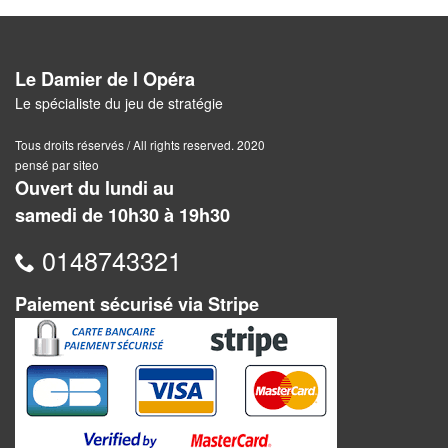
Pour
les
enfants
Le Damier de l Opéra
Pour
Le spécialiste du jeu de stratégie
la
Tous droits réservés / All rights reserved. 2020
famille
pensé par siteo
Ouvert du lundi au
Pour
samedi de 10h30 à 19h30
les
0148743321
initiés
Pour
Paiement sécurisé via Stripe
les
experts
En
solitaire