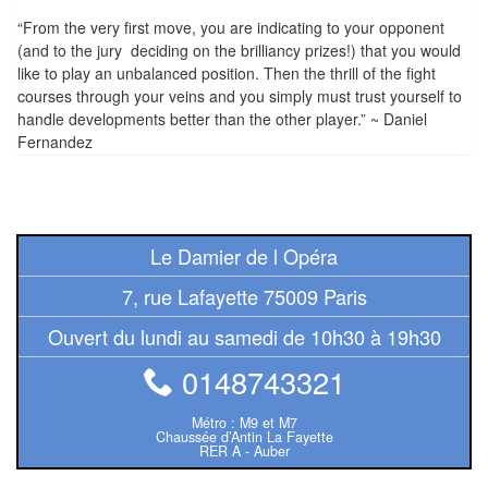
air
“From the very first move, you are indicating to your opponent
(and to the jury deciding on the brilliancy prizes!) that you would
Pendules
like to play an unbalanced position. Then the thrill of the fight
courses through your veins and you simply must trust yourself to
Echiquier
handle developments better than the other player.” ~ Daniel
pour
Fernandez
aveugles
Logiciels
d'échecs
Le Damier de l Opéra
Livres
7, rue Lafayette 75009 Paris
en
Ouvert du lundi au samedi de 10h30 à 19h30
anglais
0148743321
Livres
Métro : M9 et M7
en
Chaussée d’Antin La Fayette
RER A - Auber
français