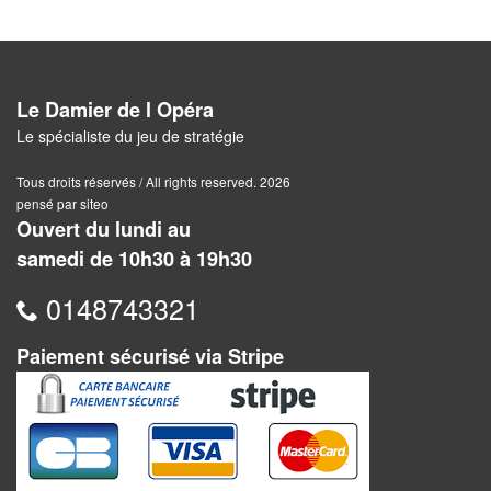
Dames
Coffrets
jeux
Le Damier de l Opéra
–
Le spécialiste du jeu de stratégie
multijeux
Tous droits réservés / All rights reserved. 2026
Cartes
pensé par siteo
traditionnelles
Ouvert du lundi au
samedi de 10h30 à 19h30
Jeu
de
0148743321
Dés
Paiement sécurisé via Stripe
Maquettes
Dames
Chinoises