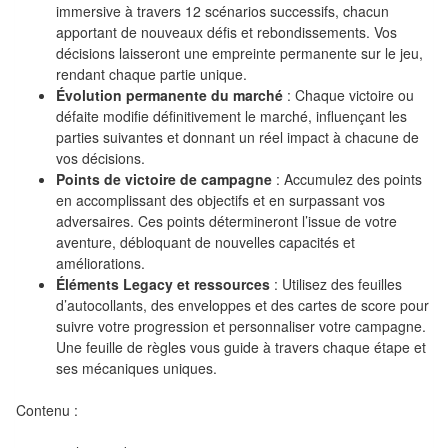
Pour
immersive à travers 12 scénarios successifs, chacun
les
apportant de nouveaux défis et rebondissements. Vos
décisions laisseront une empreinte permanente sur le jeu,
enfants
rendant chaque partie unique.
Évolution permanente du marché
: Chaque victoire ou
Pour
défaite modifie définitivement le marché, influençant les
la
parties suivantes et donnant un réel impact à chacune de
famille
vos décisions.
Points de victoire de campagne
: Accumulez des points
en accomplissant des objectifs et en surpassant vos
Pour
adversaires. Ces points détermineront l’issue de votre
les
aventure, débloquant de nouvelles capacités et
initiés
améliorations.
Éléments Legacy et ressources
: Utilisez des feuilles
Pour
d’autocollants, des enveloppes et des cartes de score pour
les
suivre votre progression et personnaliser votre campagne.
Une feuille de règles vous guide à travers chaque étape et
experts
ses mécaniques uniques.
En
Contenu :
solitaire