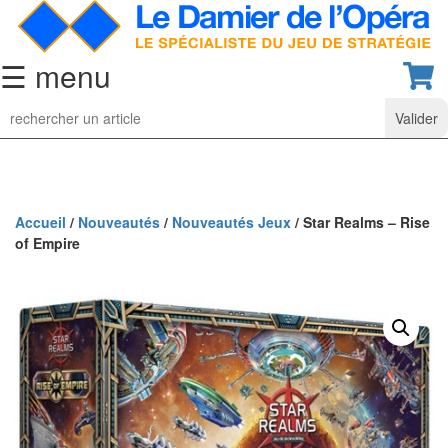
☰ menu
Jeu
d’Echecs
Ensembles
de
collection
Accueil
/
Nouveautés
/
Nouveautés Jeux
/ Star Realms – Rise
of Empire
Echiquiers
classiques
Pièces
d’échecs
classiques
Coffrets