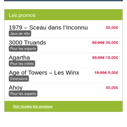
Jeux
abstraits
Les promos
Extensions
1979 – Sceau dans l’Inconnu
45,00
€
Casse-
Jeux de rôle
têtes
3000 Truands
50,00
€
30,00
€
Pour les experts
Accessoires
Agartha
30,00
€
18,00
€
Pour les initiés
Backgammon
Age of Towers – Les Winx
15,00
€
9,00
€
Jeux
Extensions
traditionnels
Ahoy
45,00
€
Pour les experts
Dominos
Voir toutes les promos
Jeu
de