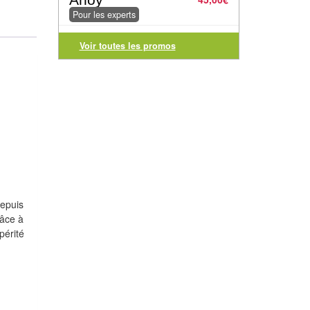
Pour les experts
Voir toutes les promos
depuis
râce à
périté