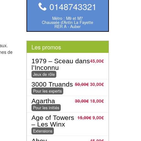
0148743321
Métro : M9 et M7
Chaussée d’Antin La Fayette
RER A - Auber
aux.
Les promos
nes de
1979 – Sceau dans
45,00
€
l’Inconnu
Jeux de rôle
3000 Truands
50,00
€
30,00
€
Pour les experts
Agartha
30,00
€
18,00
€
Pour les initiés
Age of Towers
15,00
€
9,00
€
– Les Winx
Extensions
Ahoy
45,00
€