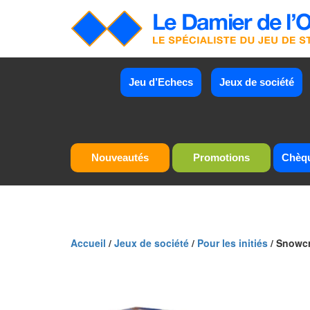
Jeu d’Echecs
Jeux de société
Nouveautés
Promotions
Chèq
Accueil
/
Jeux de société
/
Pour les initiés
/ Snowc