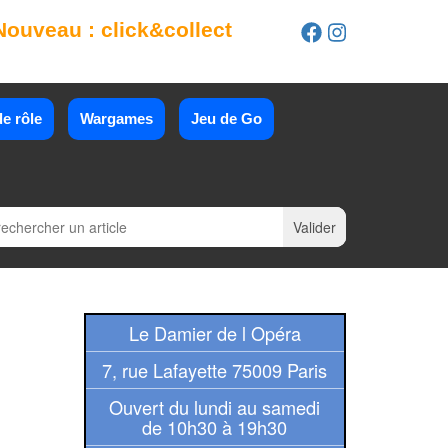
Nouveau : click&collect
e rôle
Wargames
Jeu de Go
Le Damier de l Opéra
7, rue Lafayette 75009 Paris
Ouvert du lundi au samedi
de 10h30 à 19h30