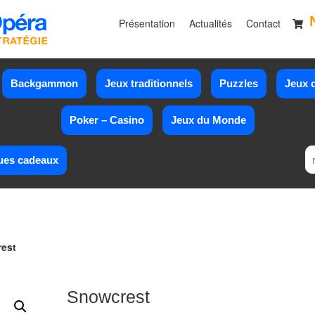
Présentation
Actualités
Contact
Backgammon
Jeux traditionnels
Puzzles
Jeux d
Poker – Casino
Jeux du Monde
ues cadeaux
rest
Snowcrest