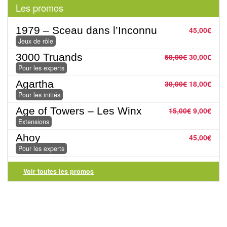
Pour
Les promos
les
1979 – Sceau dans l’Inconnu
enfants
45,00
€
Jeux de rôle
Pour
3000 Truands
50,00
€
30,00
€
la
Pour les experts
famille
Agartha
30,00
€
18,00
€
Pour les initiés
Pour
Age of Towers – Les Winx
15,00
€
9,00
€
les
Extensions
initiés
Ahoy
45,00
€
Pour les experts
Pour
les
Voir toutes les promos
experts
En
solitaire