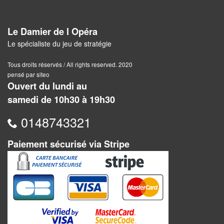
Pour
2
Le Damier de l Opéra
Joueurs
Le spécialiste du jeu de stratégie
Ambiance
Tous droits réservés / All rights reserved. 2020
pensé par siteo
Coopératif
Ouvert du lundi au
samedi de 10h30 à 19h30
Gestion
0148743321
Escape
Game
Paiement sécurisé via Stripe
/
Enquête
Jeux
évolutifs