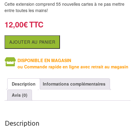
air
Cette extension comprend 55 nouvelles cartes à ne pas mettre
entre toutes les mains!
Pendules
12,00
€
Echiquier
pour
AJOUTER AU PANIER
aveugles
Logiciels
DISPONIBLE EN MAGASIN
ou Commande rapide en ligne avec retrait au magasin
d'échecs
Livres
Description
Informations complémentaires
en
Avis (0)
anglais
Livres
en
Description
français