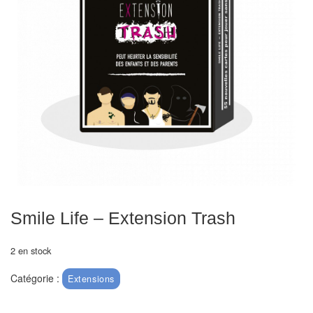
Echiquiers
et
de
voyage
Echiquiers
électroniques
Echiquiers
clubs
Pièces
Ecoles
Smile Life – Extension Trash
&
clubs
2 en stock
Catégorie :
Extensions
Echiquiers
muraux/Plein