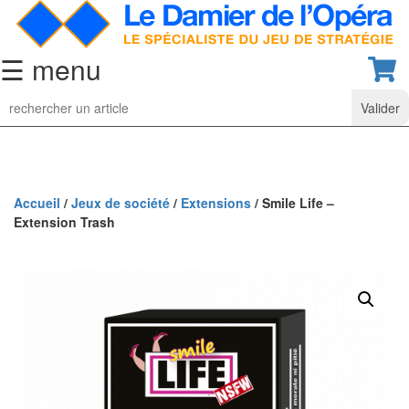
☰ menu
Jeu
d’Echecs
Ensembles
de
collection
Accueil
/
Jeux de société
/
Extensions
/ Smile Life –
Extension Trash
Echiquiers
classiques
Pièces
d’échecs
classiques
Coffrets