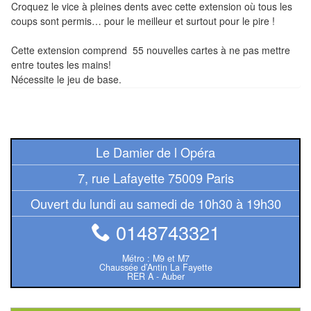
Croquez le vice à pleines dents avec cette extension où tous les
Tables
coups sont permis… pour le meilleur et surtout pour le pire !
Accessoires
Cette extension comprend 55 nouvelles cartes à ne pas mettre
entre toutes les mains!
Jeux
Nécessite le jeu de base.
de
société
Jeux
Le Damier de l Opéra
de
7, rue Lafayette 75009 Paris
cartes
à
Ouvert du lundi au samedi de 10h30 à 19h30
Collectionner
0148743321
(TCG)
Métro : M9 et M7
Les
Chaussée d’Antin La Fayette
RER A - Auber
Classiques