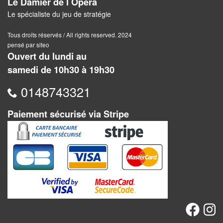
Le Damier de l Opéra
Pour
Le spécialiste du jeu de stratégie
2
Tous droits réservés / All rights reserved. 2024
Joueurs
pensé par siteo
Ouvert du lundi au
Ambiance
samedi de 10h30 à 19h30
Coopératif
0148743321
Gestion
Paiement sécurisé via Stripe
Escape
Game
/
Enquête
Jeux
évolutifs