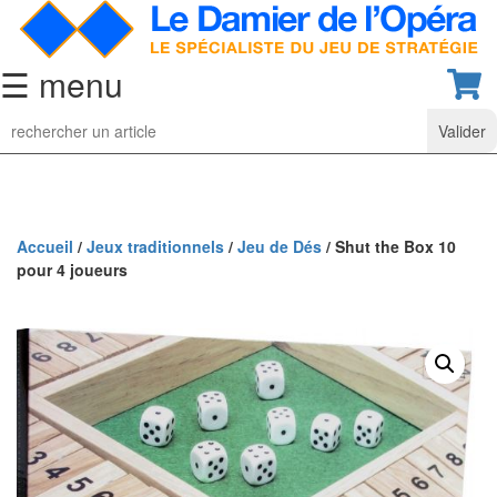
☰ menu
Jeu
d’Echecs
Ensembles
de
collection
Accueil
/
Jeux traditionnels
/
Jeu de Dés
/ Shut the Box 10
pour 4 joueurs
Echiquiers
classiques
Pièces
d’échecs
classiques
Coffrets