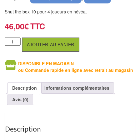
air
Shut the box 10 pour 4 joueurs en hévéa.
Pendules
46,00
€
Echiquier
pour
AJOUTER AU PANIER
aveugles
Logiciels
DISPONIBLE EN MAGASIN
d'échecs
ou Commande rapide en ligne avec retrait au magasin
Livres
Description
Informations complémentaires
en
Avis (0)
anglais
Livres
en
Description
français