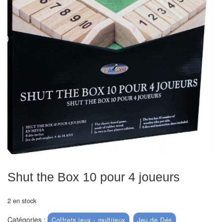
Echiquiers
et
de
voyage
Echiquiers
électroniques
Echiquiers
clubs
Pièces
Ecoles
&
Shut the Box 10 pour 4 joueurs
clubs
Echiquiers
2 en stock
muraux/Plein
Catégories :
,
Coffrets jeux - multijeux
Jeu de Dés