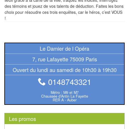
lieux grâce à la carte de la ville, traquez les indices, interrogez
Tables
des témoins et jouez de vos talents de déduction. Faites les bons
choix pour résoudre ces trois enquêtes, car le héros, c’est VOUS
Accessoires
!
Jeux
de
société
Le Damier de l Opéra
7, rue Lafayette 75009 Paris
Jeux
de
Ouvert du lundi au samedi de 10h30 à 19h30
cartes
0148743321
à
Collectionner
Métro : M9 et M7
Chaussée d’Antin La Fayette
(TCG)
RER A - Auber
Les
Classiques
Les promos