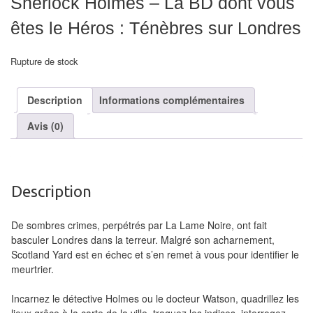
Sherlock Holmes – La BD dont vous
air
êtes le Héros : Ténèbres sur Londres
Pendules
Rupture de stock
Echiquier
pour
Description
Informations complémentaires
aveugles
Avis (0)
Logiciels
d'échecs
Livres
Description
en
anglais
De sombres crimes, perpétrés par La Lame Noire, ont fait
basculer Londres dans la terreur. Malgré son acharnement,
Livres
Scotland Yard est en échec et s’en remet à vous pour identifier le
meurtrier.
en
français
Incarnez le détective Holmes ou le docteur Watson, quadrillez les