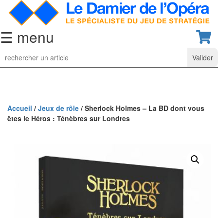
☰ menu
Jeu
d’Echecs
Ensembles
de
collection
Accueil
/
Jeux de rôle
/ Sherlock Holmes – La BD dont vous
êtes le Héros : Ténèbres sur Londres
Echiquiers
classiques
Pièces
d’échecs
classiques
Coffrets