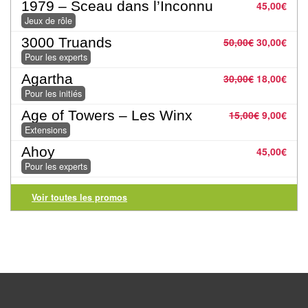
Pour
1979 – Sceau dans l’Inconnu
45,00
€
Jeux de rôle
les
enfants
3000 Truands
50,00
€
30,00
€
Pour les experts
Pour
Agartha
30,00
€
18,00
€
la
Pour les initiés
famille
Age of Towers – Les Winx
15,00
€
9,00
€
Extensions
Pour
Ahoy
45,00
€
les
Pour les experts
initiés
Voir toutes les promos
Pour
les
experts
En
solitaire