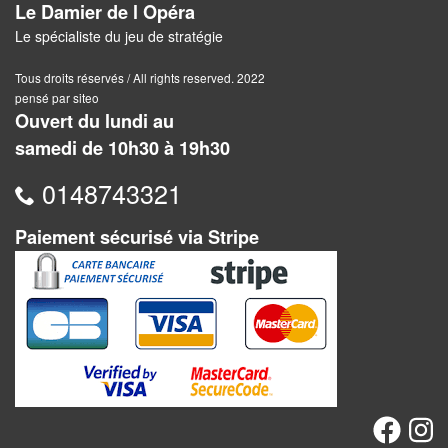
Le Damier de l Opéra
Pour
Le spécialiste du jeu de stratégie
2
Joueurs
Tous droits réservés / All rights reserved. 2022
pensé par siteo
Ambiance
Ouvert du lundi au
samedi de 10h30 à 19h30
Coopératif
0148743321
Gestion
Paiement sécurisé via Stripe
Escape
Game
/
Enquête
Jeux
évolutifs