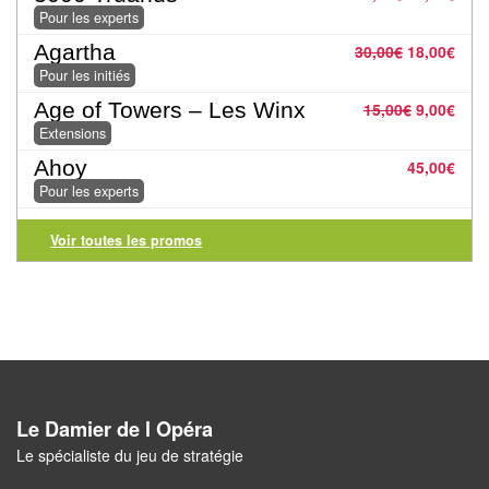
Pour les experts
Pour
Agartha
30,00
€
18,00
€
2
Pour les initiés
Joueurs
Age of Towers – Les Winx
15,00
€
9,00
€
Ambiance
Extensions
Ahoy
45,00
€
Coopératif
Pour les experts
Gestion
Voir toutes les promos
Escape
Game
/
Enquête
Jeux
Le Damier de l Opéra
évolutifs
Le spécialiste du jeu de stratégie