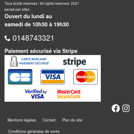
Jeux
Tous droits réservés / All rights reserved. 2021
abstraits
pensé par siteo
Ouvert du lundi au
Extensions
samedi de 10h30 à 19h30
Casse-
0148743321
têtes
Paiement sécurisé via Stripe
Accessoires
Backgammon
Jeux
traditionnels
Dominos
Jeu
Mentions légales
Contact
Plan du site
de
Conditions générales de vente