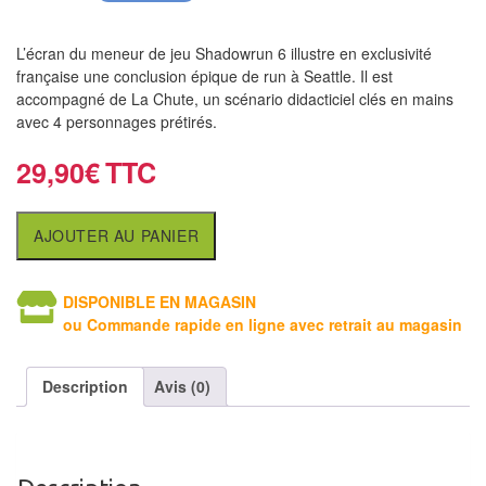
air
L’écran du meneur de jeu Shadowrun 6 illustre en exclusivité
Pendules
française une conclusion épique de run à Seattle. Il est
accompagné de La Chute, un scénario didacticiel clés en mains
Echiquier
avec 4 personnages prétirés.
pour
aveugles
29,90
€
Logiciels
AJOUTER AU PANIER
d'échecs
Livres
DISPONIBLE EN MAGASIN
en
ou Commande rapide en ligne avec retrait au magasin
anglais
Description
Avis (0)
Livres
en
français