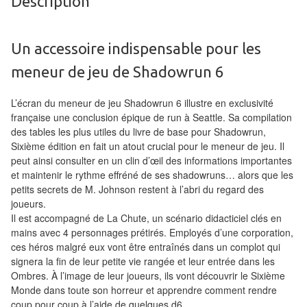
Description
Tables
Accessoires
Un accessoire indispensable pour les
meneur de jeu de Shadowrun 6
Jeux
de
L’écran du meneur de jeu Shadowrun 6 illustre en exclusivité
société
française une conclusion épique de run à Seattle. Sa compilation
des tables les plus utiles du livre de base pour Shadowrun,
Jeux
Sixième édition en fait un atout crucial pour le meneur de jeu. Il
de
peut ainsi consulter en un clin d’œil des informations importantes
et maintenir le rythme effréné de ses shadowruns… alors que les
cartes
petits secrets de M. Johnson restent à l’abri du regard des
à
joueurs.
Collectionner
Il est accompagné de La Chute, un scénario didacticiel clés en
(TCG)
mains avec 4 personnages prétirés. Employés d’une corporation,
ces héros malgré eux vont être entraînés dans un complot qui
signera la fin de leur petite vie rangée et leur entrée dans les
Les
Ombres. À l’image de leur joueurs, ils vont découvrir le Sixième
Classiques
Monde dans toute son horreur et apprendre comment rendre
coup pour coup à l’aide de quelques d6…