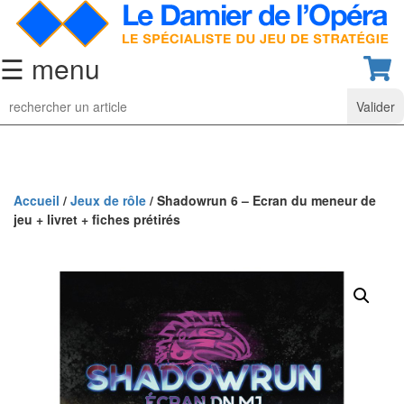
☰ menu
Jeu
d’Echecs
Ensembles
de
collection
Accueil
/
Jeux de rôle
/ Shadowrun 6 – Ecran du meneur de
jeu + livret + fiches prétirés
Echiquiers
classiques
Pièces
d’échecs
classiques
Coffrets