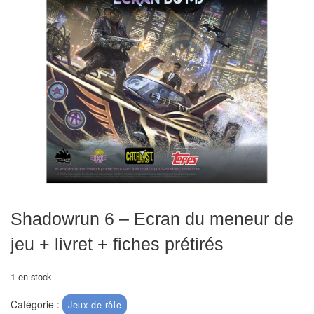
Echiquiers
et
de
voyage
Echiquiers
électroniques
Echiquiers
clubs
Pièces
Ecoles
Shadowrun 6 – Ecran du meneur de
&
jeu + livret + fiches prétirés
clubs
1 en stock
Echiquiers
muraux/Plein
Catégorie :
Jeux de rôle