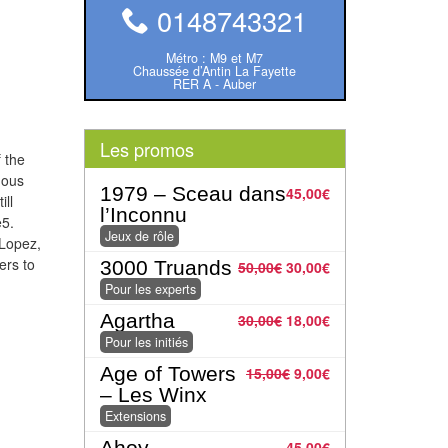
0148743321
Métro : M9 et M7
Chaussée d’Antin La Fayette
RER A - Auber
Les promos
 the
mous
1979 – Sceau dans
45,00
€
ill
l’Inconnu
e5.
Jeux de rôle
Lopez,
ers to
3000 Truands
50,00
€
30,00
€
Pour les experts
Agartha
30,00
€
18,00
€
Pour les initiés
Age of Towers
15,00
€
9,00
€
– Les Winx
Extensions
Ahoy
45,00
€