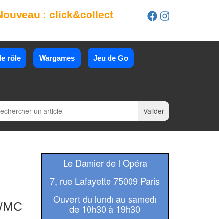
Nouveau : click&collect
e rôle
Wargames
Jeu de Go
Le Damier de l Opéra
7, rue Lafayette 75009 Paris
Ouvert du lundi au samedi
/MC
de 10h30 à 19h30