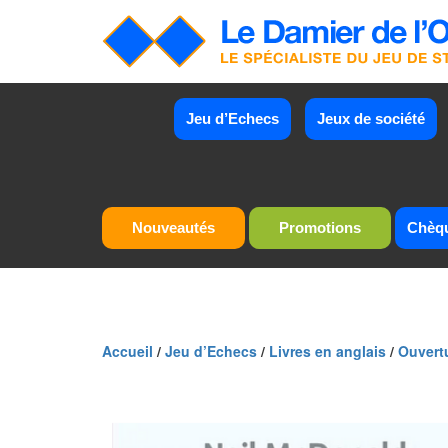
Jeu d’Echecs
Jeux de société
Nouveautés
Promotions
Chèq
Accueil
/
Jeu d’Echecs
/
Livres en anglais
/
Ouvert