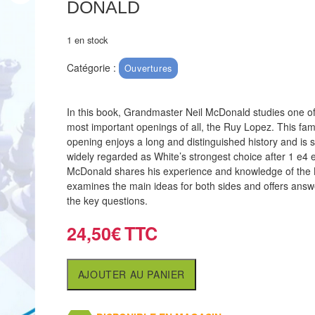
DONALD
1 en stock
Catégorie :
Ouvertures
In this book, Grandmaster Neil McDonald studies one of
most important openings of all, the Ruy Lopez. This fa
opening enjoys a long and distinguished history and is st
widely regarded as White’s strongest choice after 1 e4 
McDonald shares his experience and knowledge of the 
examines the main ideas for both sides and offers answ
the key questions.
24,50
€
AJOUTER AU PANIER