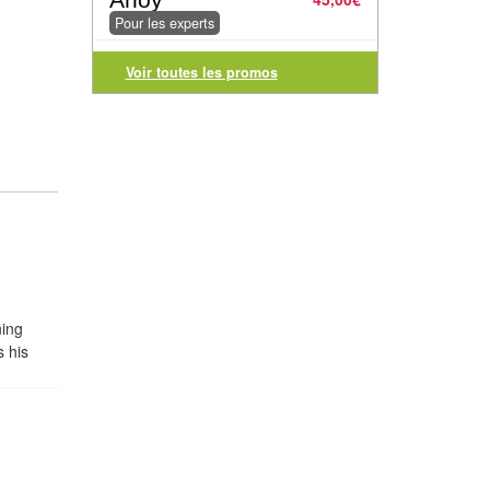
Pour les experts
Voir toutes les promos
ning
s his