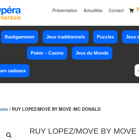
Présentation
Actualités
Contact
Backgammon
Jeux traditionnels
Puzzles
Jeux d
Poker – Casino
Jeux du Monde
ues cadeaux
ures
/ RUY LOPEZ/MOVE BY MOVE /MC DONALD
RUY LOPEZ/MOVE BY MOVE 