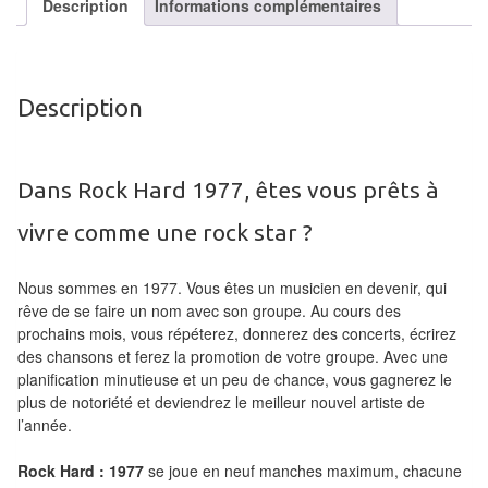
Description
Informations complémentaires
Tables
Accessoires
Description
Jeux
de
société
Dans Rock Hard 1977, êtes vous prêts à
Jeux
vivre comme une rock star ?
de
cartes
Nous sommes en 1977. Vous êtes un musicien en devenir, qui
à
rêve de se faire un nom avec son groupe. Au cours des
prochains mois, vous répéterez, donnerez des concerts, écrirez
Collectionner
des chansons et ferez la promotion de votre groupe. Avec une
(TCG)
planification minutieuse et un peu de chance, vous gagnerez le
plus de notoriété et deviendrez le meilleur nouvel artiste de
Les
l’année.
Classiques
Rock Hard : 1977
se joue en neuf manches maximum, chacune