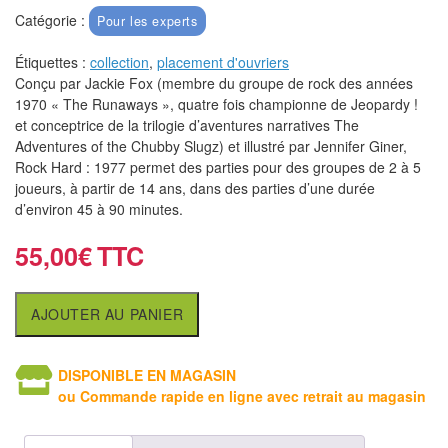
air
Catégorie :
Pour les experts
Pendules
Étiquettes :
collection
,
placement d'ouvriers
Conçu par Jackie Fox (membre du groupe de rock des années
Echiquier
1970 « The Runaways », quatre fois championne de Jeopardy !
pour
et conceptrice de la trilogie d’aventures narratives The
Adventures of the Chubby Slugz) et illustré par Jennifer Giner,
aveugles
Rock Hard : 1977 permet des parties pour des groupes de 2 à 5
joueurs, à partir de 14 ans, dans des parties d’une durée
Logiciels
d’environ 45 à 90 minutes.
d'échecs
55,00
€
Livres
en
AJOUTER AU PANIER
anglais
Livres
DISPONIBLE EN MAGASIN
en
ou Commande rapide en ligne avec retrait au magasin
français