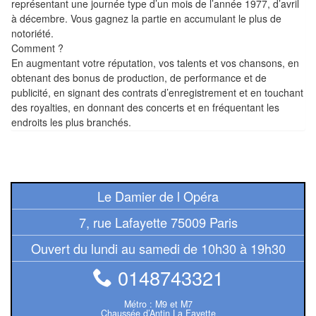
Pour
représentant une journée type d’un mois de l’année 1977, d’avril
à décembre. Vous gagnez la partie en accumulant le plus de
les
notoriété.
enfants
Comment ?
En augmentant votre réputation, vos talents et vos chansons, en
Pour
obtenant des bonus de production, de performance et de
la
publicité, en signant des contrats d’enregistrement et en touchant
des royalties, en donnant des concerts et en fréquentant les
famille
endroits les plus branchés.
Pour
les
initiés
Le Damier de l Opéra
Pour
7, rue Lafayette 75009 Paris
les
Ouvert du lundi au samedi de 10h30 à 19h30
experts
0148743321
En
solitaire
Métro : M9 et M7
Chaussée d’Antin La Fayette