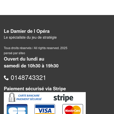
Jeux
abstraits
Extensions
Casse-
Le Damier de l Opéra
têtes
Le spécialiste du jeu de stratégie
Accessoires
Tous droits réservés / All rights reserved. 2025
pensé par siteo
Ouvert du lundi au
Backgammon
samedi de 10h30 à 19h30
Jeux
0148743321
traditionnels
Paiement sécurisé via Stripe
Dominos
Jeu
de