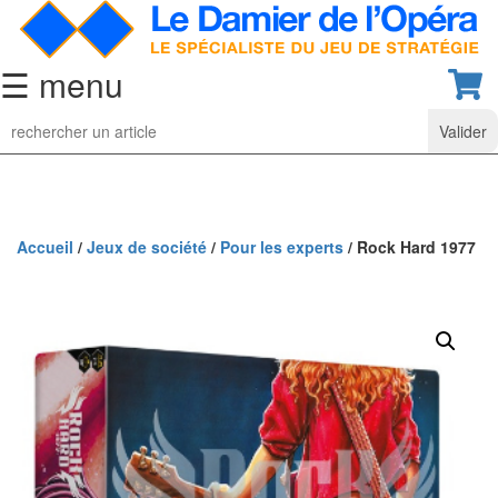
☰ menu
Jeu
d’Echecs
Ensembles
de
collection
Accueil
/
Jeux de société
/
Pour les experts
/ Rock Hard 1977
Echiquiers
classiques
Pièces
d’échecs
classiques
Coffrets