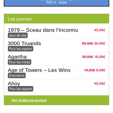
RER A - Auber
Pour
2
Les promos
Joueurs
1979 – Sceau dans l’Inconnu
Ambiance
45,00
€
Jeux de rôle
Coopératif
3000 Truands
50,00
€
30,00
€
Pour les experts
Gestion
Agartha
30,00
€
18,00
€
Pour les initiés
Escape
Age of Towers – Les Winx
Game
15,00
€
9,00
€
Extensions
/
Ahoy
45,00
€
Enquête
Pour les experts
Jeux
Voir toutes les promos
évolutifs