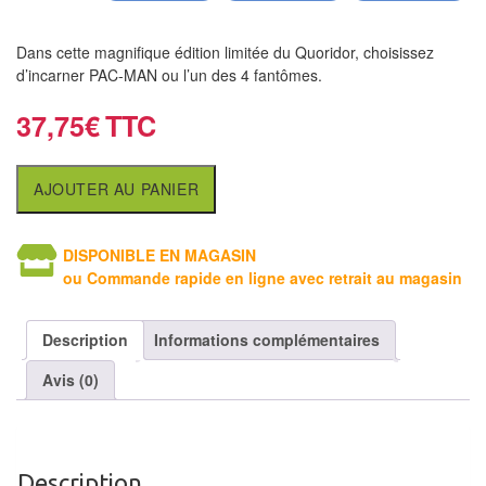
air
Dans cette magnifique édition limitée du Quoridor, choisissez
Pendules
d’incarner PAC-MAN ou l’un des 4 fantômes.
Echiquier
37,75
€
pour
aveugles
AJOUTER AU PANIER
Logiciels
d'échecs
DISPONIBLE EN MAGASIN
ou Commande rapide en ligne avec retrait au magasin
Livres
en
Description
Informations complémentaires
anglais
Avis (0)
Livres
en
français
Description