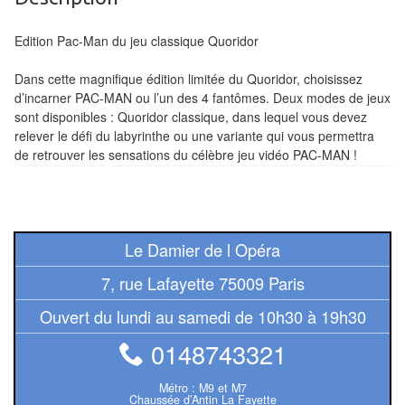
Tables
Edition Pac-Man du jeu classique Quoridor
Accessoires
Dans cette magnifique édition limitée du Quoridor, choisissez
Jeux
d’incarner PAC-MAN ou l’un des 4 fantômes. Deux modes de jeux
sont disponibles : Quoridor classique, dans lequel vous devez
de
relever le défi du labyrinthe ou une variante qui vous permettra
société
de retrouver les sensations du célèbre jeu vidéo PAC-MAN !
Jeux
de
cartes
Le Damier de l Opéra
à
7, rue Lafayette 75009 Paris
Collectionner
(TCG)
Ouvert du lundi au samedi de 10h30 à 19h30
0148743321
Les
Classiques
Métro : M9 et M7
Chaussée d’Antin La Fayette