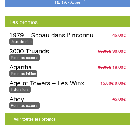
Pour
RER A - Auber
les
enfants
Les promos
Pour
1979 – Sceau dans l’Inconnu
45,00
€
la
Jeux de rôle
famille
3000 Truands
50,00
€
30,00
€
Pour les experts
Pour
Agartha
30,00
€
18,00
€
les
Pour les initiés
initiés
Age of Towers – Les Winx
15,00
€
9,00
€
Extensions
Pour
les
Ahoy
45,00
€
Pour les experts
experts
Voir toutes les promos
En
solitaire