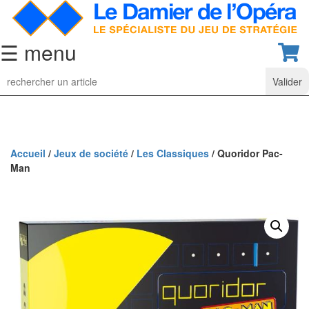
☰ menu
Jeu
d’Echecs
Ensembles
de
collection
Accueil
/
Jeux de société
/
Les Classiques
/ Quoridor Pac-
Man
Echiquiers
classiques
Pièces
d’échecs
classiques
Coffrets