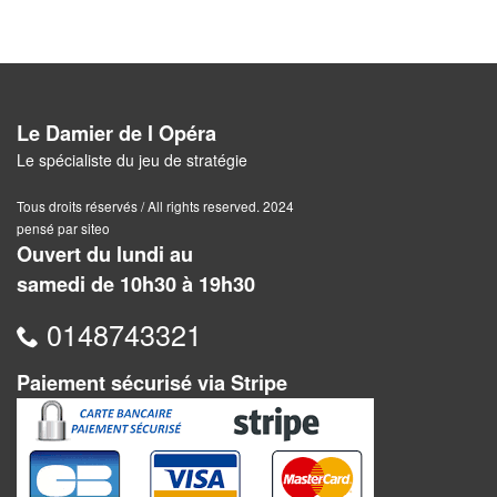
Pour
2
Joueurs
Le Damier de l Opéra
Ambiance
Le spécialiste du jeu de stratégie
Coopératif
Tous droits réservés / All rights reserved. 2024
Gestion
pensé par siteo
Ouvert du lundi au
Escape
samedi de 10h30 à 19h30
Game
0148743321
/
Enquête
Paiement sécurisé via Stripe
Jeux
évolutifs