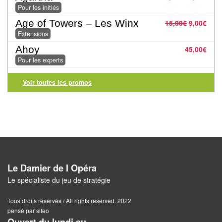
Pour les initiés
Pour
Age of Towers – Les Winx
15,00
€
9,00
€
2
Extensions
Joueurs
Ahoy
45,00
€
Ambiance
Pour les experts
Coopératif
Voir toutes les promos
Gestion
Escape
Game
/
Enquête
Le Damier de l Opéra
Le spécialiste du jeu de stratégie
Jeux
évolutifs
Tous droits réservés / All rights reserved. 2022
pensé par siteo