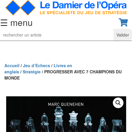
☰ menu
Jeu
d’Echecs
Ensembles
de
collection
Accueil
/
Jeu d’Echecs
/
Livres en
anglais
/
Stratégie
/ PROGRESSER AVEC 7 CHAMPIONS DU
Echiquiers
MONDE
classiques
Pièces
d’échecs
classiques
Coffrets