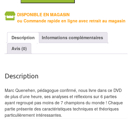
Tables
DISPONIBLE EN MAGASIN
Accessoires
ou Commande rapide en ligne avec retrait au magasin
Jeux
Description
Informations complémentaires
de
société
Avis (0)
Jeux
de
Description
cartes
à
Marc Quenehen, pédagogue confirmé, nous livre dans ce DVD
Collectionner
de plus d’une heure, ses analyses et réflexions sur 6 parties
(TCG)
ayant regroupé pas moins de 7 champions du monde ! Chaque
partie présente des caractéristiques techniques et théoriques
Les
particulièrement intéressantes.
Classiques