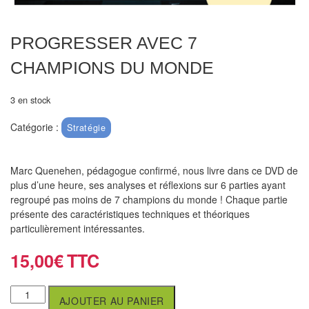
air
Pendules
PROGRESSER AVEC 7
CHAMPIONS DU MONDE
Echiquier
pour
3 en stock
aveugles
Catégorie :
Stratégie
Logiciels
d'échecs
Marc Quenehen, pédagogue confirmé, nous livre dans ce DVD de
Livres
plus d’une heure, ses analyses et réflexions sur 6 parties ayant
regroupé pas moins de 7 champions du monde ! Chaque partie
en
présente des caractéristiques techniques et théoriques
anglais
particulièrement intéressantes.
Livres
15,00
€
en
français
AJOUTER AU PANIER