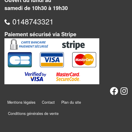
Ouvert du lundi au
Jeux
samedi de 10h30 à 19h30
abstraits
0148743321
Extensions
Casse-
Paiement sécurisé via Stripe
têtes
Accessoires
Backgammon
Jeux
traditionnels
Mentions légales
Contact
Plan du site
Dominos
Conditions générales de vente
Jeu
de