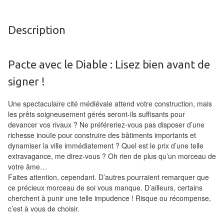
Tables
Description
Accessoires
Jeux
Pacte avec le Diable : Lisez bien avant de
de
société
signer !
Jeux
Une spectaculaire cité médiévale attend votre construction, mais
les prêts soigneusement gérés seront-ils suffisants pour
de
devancer vos rivaux ? Ne préféreriez-vous pas disposer d’une
cartes
richesse inouïe pour construire des bâtiments importants et
à
dynamiser la ville immédiatement ? Quel est le prix d’une telle
Collectionner
extravagance, me direz-vous ? Oh rien de plus qu’un morceau de
votre âme…
(TCG)
Faites attention, cependant. D’autres pourraient remarquer que
ce précieux morceau de soi vous manque. D’ailleurs, certains
Les
cherchent à punir une telle impudence ! Risque ou récompense,
Classiques
c’est à vous de choisir.