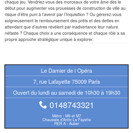
chaque jeu. Vendriez-vous des morceaux de votre âme dès le
Pour
début pour augmenter vos prouesses de construction de ville au
2
risque d’être puni à l’avenir par l’Inquisition ? Ou gérerez-vous
soigneusement le remboursement des prêts et des dettes en
Joueurs
attendant que d’autres révèlent par inadvertance leur nature
néfaste ? Chaque choix a une conséquence et chaque rôle a sa
Ambiance
propre approche stratégique unique à explorer.
Coopératif
Gestion
Le Damier de l Opéra
Escape
7, rue Lafayette 75009 Paris
Game
/
Ouvert du lundi au samedi de 10h30 à 19h30
Enquête
0148743321
Jeux
Métro : M9 et M7
évolutifs
Chaussée d’Antin La Fayette
RER A - Auber