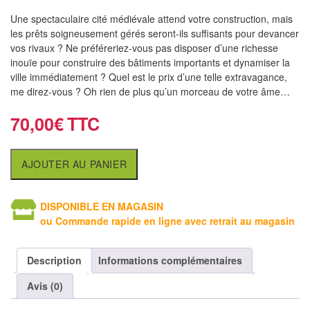
air
Une spectaculaire cité médiévale attend votre construction, mais
les prêts soigneusement gérés seront-ils suffisants pour devancer
Pendules
vos rivaux ? Ne préféreriez-vous pas disposer d’une richesse
inouïe pour construire des bâtiments importants et dynamiser la
Echiquier
ville immédiatement ? Quel est le prix d’une telle extravagance,
pour
me direz-vous ? Oh rien de plus qu’un morceau de votre âme…
aveugles
70,00
€
Logiciels
d'échecs
AJOUTER AU PANIER
Livres
en
DISPONIBLE EN MAGASIN
anglais
ou Commande rapide en ligne avec retrait au magasin
Livres
Description
Informations complémentaires
en
Avis (0)
français