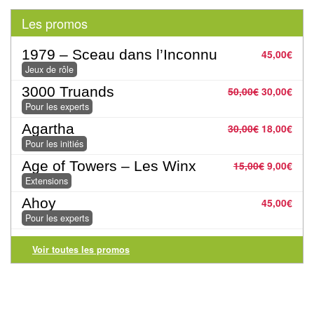
Jeux
abstraits
Les promos
Extensions
1979 – Sceau dans l’Inconnu
45,00
€
Jeux de rôle
Casse-
3000 Truands
50,00
€
30,00
€
têtes
Pour les experts
Agartha
30,00
€
18,00
€
Accessoires
Pour les initiés
Backgammon
Age of Towers – Les Winx
15,00
€
9,00
€
Extensions
Jeux
Ahoy
45,00
€
traditionnels
Pour les experts
Dominos
Voir toutes les promos
Jeu
de