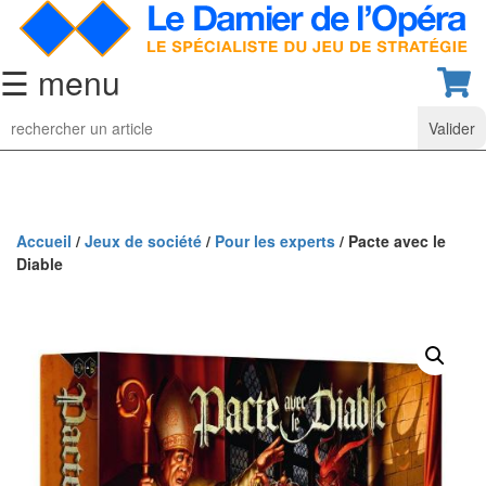
☰ menu
Jeu
d’Echecs
Ensembles
de
collection
Accueil
/
Jeux de société
/
Pour les experts
/ Pacte avec le
Diable
Echiquiers
classiques
Pièces
d’échecs
classiques
Coffrets