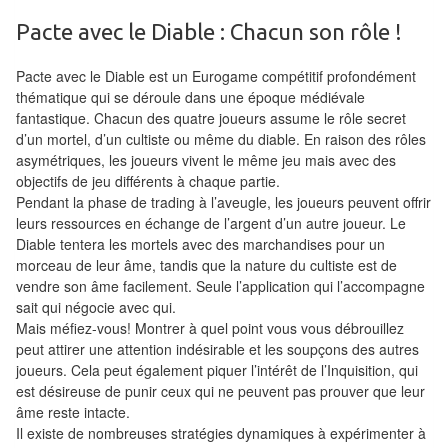
Pour
Pacte avec le Diable : Chacun son rôle !
les
enfants
Pacte avec le Diable est un Eurogame compétitif profondément
thématique qui se déroule dans une époque médiévale
Pour
fantastique. Chacun des quatre joueurs assume le rôle secret
la
d’un mortel, d’un cultiste ou même du diable. En raison des rôles
famille
asymétriques, les joueurs vivent le même jeu mais avec des
objectifs de jeu différents à chaque partie.
Pour
Pendant la phase de trading à l’aveugle, les joueurs peuvent offrir
leurs ressources en échange de l’argent d’un autre joueur. Le
les
Diable tentera les mortels avec des marchandises pour un
initiés
morceau de leur âme, tandis que la nature du cultiste est de
vendre son âme facilement. Seule l’application qui l’accompagne
Pour
sait qui négocie avec qui.
les
Mais méfiez-vous! Montrer à quel point vous vous débrouillez
peut attirer une attention indésirable et les soupçons des autres
experts
joueurs. Cela peut également piquer l’intérêt de l’Inquisition, qui
est désireuse de punir ceux qui ne peuvent pas prouver que leur
En
âme reste intacte.
solitaire
Il existe de nombreuses stratégies dynamiques à expérimenter à