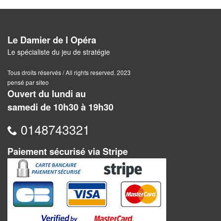
Dames
Coffrets
jeux
Le Damier de l Opéra
–
Le spécialiste du jeu de stratégie
multijeux
Tous droits réservés / All rights reserved. 2023
pensé par siteo
Cartes
Ouvert du lundi au
traditionnelles
samedi de 10h30 à 19h30
Jeu
0148743321
de
Dés
Paiement sécurisé via Stripe
Maquettes
Dames
Chinoises