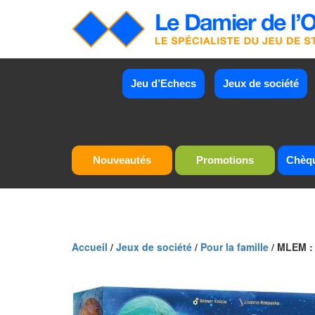
Jeu d’Echecs
Jeux de société
Nouveautés
Promotions
Chèq
Accueil
/
Jeux de société
/
Pour la famille
/ MLEM :