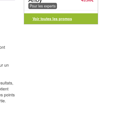
Pour les experts
Voir toutes les promos
ont
ur un
sultats,
tient
es points
tie.