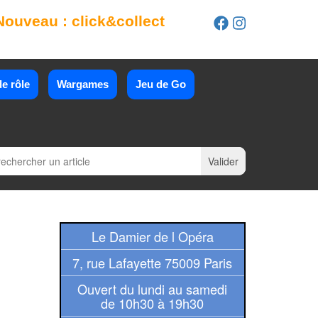
Nouveau : click&collect
e rôle
Wargames
Jeu de Go
Le Damier de l Opéra
7, rue Lafayette 75009 Paris
Ouvert du lundi au samedi
de 10h30 à 19h30