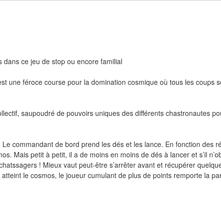
dans ce jeu de stop ou encore familial
’est une féroce course pour la domination cosmique où tous les coups s
lectif, saupoudré de pouvoirs uniques des différents chastronautes po
. Le commandant de bord prend les dés et les lance. En fonction des ré
s. Mais petit à petit, il a de moins en moins de dés à lancer et s’il n’ob
 chatssagers ! Mieux vaut peut-être s’arrêter avant et récupérer quelqu
 atteint le cosmos, le joueur cumulant de plus de points remporte la par