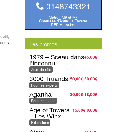
0148743321
Métro : M9 et M7
Chaussée d’Antin La Fayette
RER A - Auber
ctif,
autes
Les promos
1979 – Sceau dans
45,00
€
l’Inconnu
Jeux de rôle
3000 Truands
50,00
€
30,00
€
Pour les experts
Agartha
30,00
€
18,00
€
Pour les initiés
Age of Towers
15,00
€
9,00
€
– Les Winx
Extensions
Ahoy
45,00
€