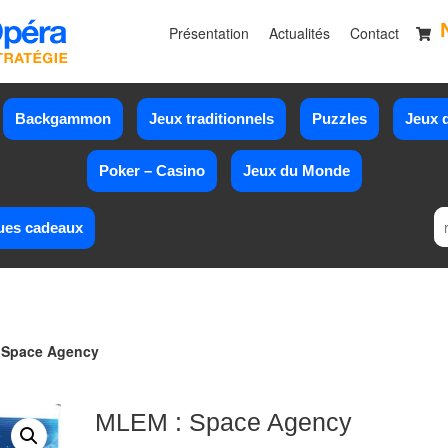
Présentation
Actualités
Contact
Backgammon
Jeux traditionnels
Puzzles
Jeux d
Poker – Casino
Jeux du Monde
ues cadeaux
 Space Agency
MLEM : Space Agency