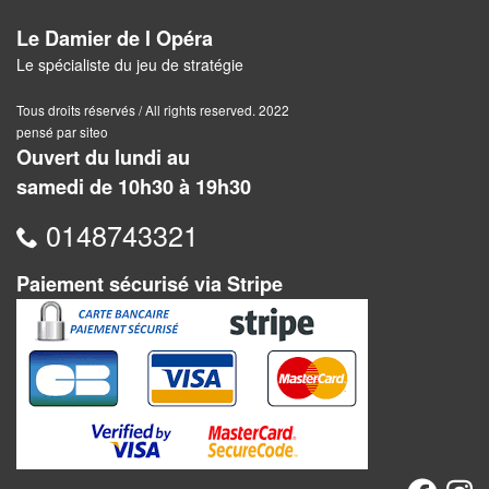
Jeux
abstraits
Le Damier de l Opéra
Le spécialiste du jeu de stratégie
Extensions
Tous droits réservés / All rights reserved. 2022
Casse-
pensé par siteo
têtes
Ouvert du lundi au
samedi de 10h30 à 19h30
Accessoires
0148743321
Backgammon
Paiement sécurisé via Stripe
Jeux
traditionnels
Dominos
Jeu
de