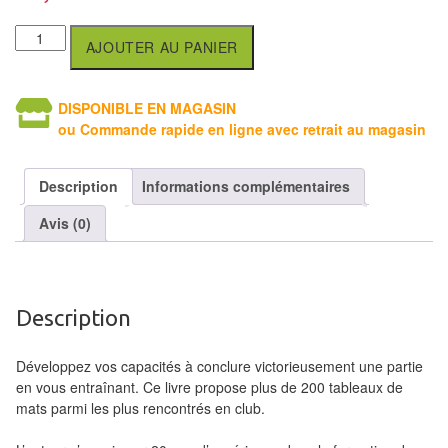
Tables
AJOUTER AU PANIER
Accessoires
Jeux
DISPONIBLE EN MAGASIN
ou Commande rapide en ligne avec retrait au magasin
de
société
Description
Informations complémentaires
Jeux
Avis (0)
de
cartes
à
Collectionner
Description
(TCG)
Développez vos capacités à conclure victorieusement une partie
Les
en vous entraînant. Ce livre propose plus de 200 tableaux de
mats parmi les plus rencontrés en club.
Classiques