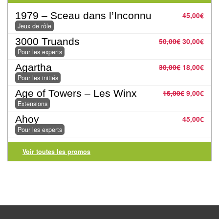
Pour
1979 – Sceau dans l’Inconnu
45,00
€
2
Jeux de rôle
Joueurs
3000 Truands
50,00
€
30,00
€
Pour les experts
Ambiance
Agartha
30,00
€
18,00
€
Pour les initiés
Coopératif
Age of Towers – Les Winx
15,00
€
9,00
€
Gestion
Extensions
Ahoy
45,00
€
Escape
Pour les experts
Game
/
Voir toutes les promos
Enquête
Jeux
évolutifs