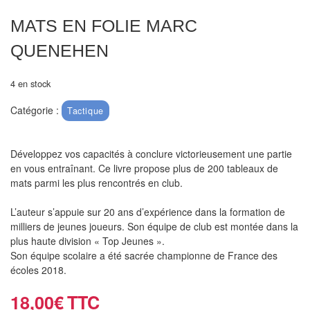
air
MATS EN FOLIE MARC
Pendules
QUENEHEN
Echiquier
4 en stock
pour
aveugles
Catégorie :
Tactique
Logiciels
d'échecs
Développez vos capacités à conclure victorieusement une partie
en vous entraînant. Ce livre propose plus de 200 tableaux de
mats parmi les plus rencontrés en club.
Livres
en
L’auteur s’appuie sur 20 ans d’expérience dans la formation de
anglais
milliers de jeunes joueurs. Son équipe de club est montée dans la
plus haute division « Top Jeunes ».
Livres
Son équipe scolaire a été sacrée championne de France des
écoles 2018.
en
français
18,00
€