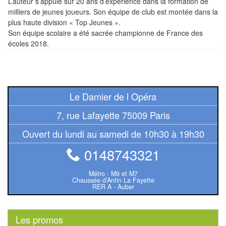
L’auteur s’appuie sur 20 ans d’expérience dans la formation de
Pour
milliers de jeunes joueurs. Son équipe de club est montée dans la
les
plus haute division « Top Jeunes ».
enfants
Son équipe scolaire a été sacrée championne de France des
écoles 2018.
Pour
la
famille
Le Damier de l Opéra
Pour
7, rue Lafayette 75009 Paris
les
initiés
Ouvert du lundi au samedi de 10h30 à 19h30
0148743321
Pour
les
Métro : M9 et M7
experts
Chaussée d’Antin La Fayette
RER A - Auber
En
solitaire
Les promos