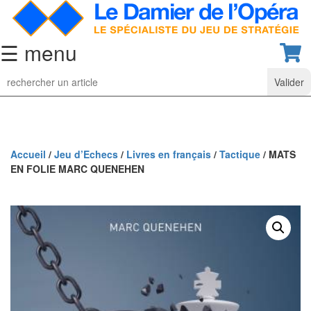
☰ menu
Jeu
d’Echecs
Ensembles
de
collection
Accueil
/
Jeu d’Echecs
/
Livres en français
/
Tactique
/ MATS
EN FOLIE MARC QUENEHEN
Echiquiers
classiques
Pièces
d’échecs
classiques
Coffrets