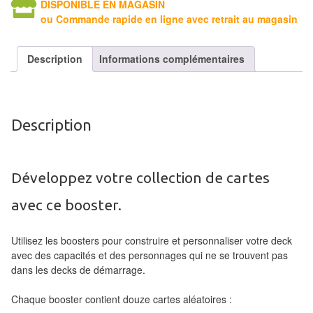
DISPONIBLE EN MAGASIN
air
ou Commande rapide en ligne avec retrait au magasin
Pendules
Description
Informations complémentaires
Echiquier
pour
aveugles
Description
Logiciels
d'échecs
Développez votre collection de cartes
Livres
avec ce booster.
en
anglais
Utilisez les boosters pour construire et personnaliser votre deck
Livres
avec des capacités et des personnages qui ne se trouvent pas
dans les decks de démarrage.
en
français
Chaque booster contient douze cartes aléatoires :