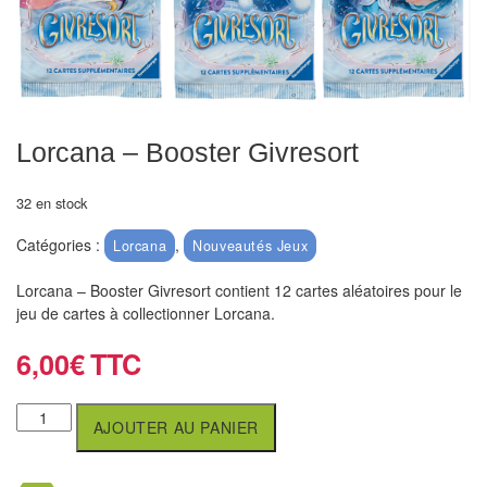
Echiquiers
et
de
voyage
Echiquiers
Lorcana – Booster Givresort
électroniques
32 en stock
Echiquiers
Catégories :
,
Lorcana
Nouveautés Jeux
clubs
Lorcana – Booster Givresort contient 12 cartes aléatoires pour le
Pièces
jeu de cartes à collectionner Lorcana.
Ecoles
6,00
€
&
clubs
AJOUTER AU PANIER
Echiquiers
muraux/Plein