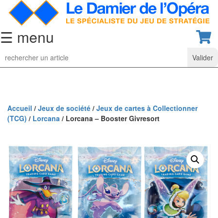
☰ menu
Jeu
d’Echecs
Ensembles
de
collection
Accueil
/
Jeux de société
/
Jeux de cartes à Collectionner
(TCG)
/
Lorcana
/ Lorcana – Booster Givresort
Echiquiers
classiques
Pièces
d’échecs
classiques
Coffrets