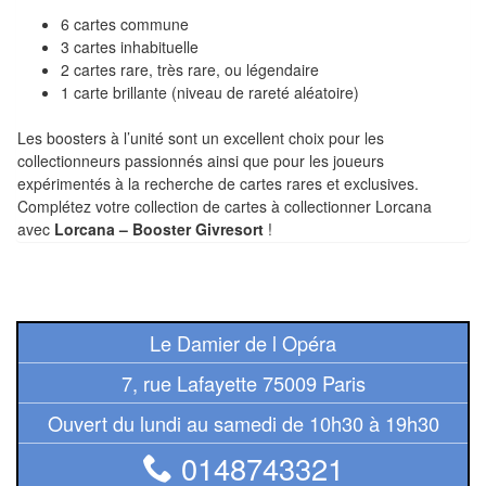
Tables
6 cartes commune
3 cartes inhabituelle
Accessoires
2 cartes rare, très rare, ou légendaire
1 carte brillante (niveau de rareté aléatoire)
Jeux
Les boosters à l’unité sont un excellent choix pour les
de
collectionneurs passionnés ainsi que pour les joueurs
société
expérimentés à la recherche de cartes rares et exclusives.
Complétez votre collection de cartes à collectionner Lorcana
Jeux
avec
Lorcana – Booster Givresort
!
de
cartes
à
Collectionner
Le Damier de l Opéra
(TCG)
7, rue Lafayette 75009 Paris
Les
Ouvert du lundi au samedi de 10h30 à 19h30
Classiques
0148743321