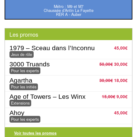
Pour
Métro : M9 et M7
les
Chaussée d’Antin La Fayette
RER A - Auber
enfants
Pour
Les promos
la
1979 – Sceau dans l’Inconnu
45,00
€
famille
Jeux de rôle
Pour
3000 Truands
50,00
€
30,00
€
les
Pour les experts
initiés
Agartha
30,00
€
18,00
€
Pour les initiés
Pour
Age of Towers – Les Winx
15,00
€
9,00
€
les
Extensions
experts
Ahoy
45,00
€
Pour les experts
En
solitaire
Voir toutes les promos