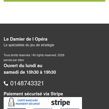
Pour
2
Joueurs
Ambiance
Le Damier de l Opéra
Coopératif
Le spécialiste du jeu de stratégie
Gestion
Tous droits réservés / All rights reserved. 2026
pensé par siteo
Escape
Ouvert du lundi au
Game
samedi de 10h30 à 19h30
/
Enquête
0148743321
Jeux
Paiement sécurisé via Stripe
évolutifs