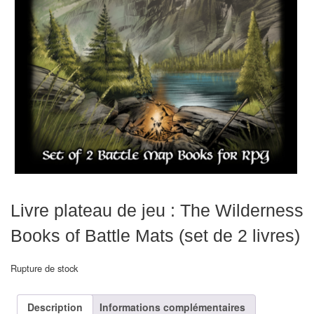
Echiquiers
et
de
voyage
Echiquiers
électroniques
Echiquiers
clubs
Pièces
Livre plateau de jeu : The Wilderness
Ecoles
&
Books of Battle Mats (set de 2 livres)
clubs
Rupture de stock
Echiquiers
muraux/Plein
Description
Informations complémentaires