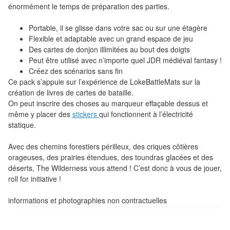
énormément le temps de préparation des parties.
Tables
Portable, il se glisse dans votre sac ou sur une étagère
Accessoires
Flexible et adaptable avec un grand espace de jeu
Des cartes de donjon illimitées au bout des doigts
Jeux
Peut être utilisé avec n’importe quel JDR médiéval fantasy !
de
Créez des scénarios sans fin
société
Ce pack s’appuie sur l’expérience de LokeBattleMats sur la
création de livres de cartes de bataille.
On peut inscrire des choses au marqueur effaçable dessus et
Jeux
même y placer des
stickers
qui fonctionnent à l’électricité
de
statique.
cartes
à
Avec des chemins forestiers périlleux, des criques côtières
orageuses, des prairies étendues, des toundras glacées et des
Collectionner
déserts, The Wilderness vous attend ! C’est donc à vous de jouer,
(TCG)
roll for initiative !
Les
informations et photographies non contractuelles
Classiques