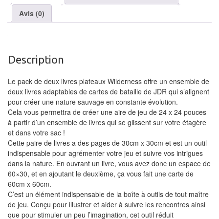
air
Avis (0)
Pendules
Echiquier
Description
pour
aveugles
Le pack de deux livres plateaux Wilderness offre un ensemble de
deux livres adaptables de cartes de bataille de JDR qui s’alignent
Logiciels
pour créer une nature sauvage en constante évolution.
d'échecs
Cela vous permettra de créer une aire de jeu de 24 x 24 pouces
à partir d’un ensemble de livres qui se glissent sur votre étagère
Livres
et dans votre sac !
en
Cette paire de livres a des pages de 30cm x 30cm et est un outil
indispensable pour agrémenter votre jeu et suivre vos intrigues
anglais
dans la nature. En ouvrant un livre, vous avez donc un espace de
60×30, et en ajoutant le deuxième, ça vous fait une carte de
Livres
60cm x 60cm.
en
C’est un élément indispensable de la boîte à outils de tout maître
français
de jeu. Conçu pour illustrer et aider à suivre les rencontres ainsi
que pour stimuler un peu l’imagination, cet outil réduit