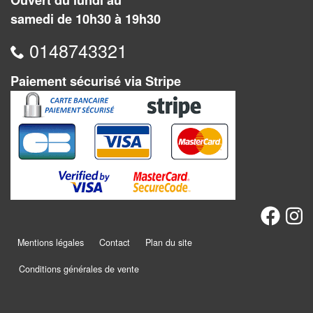
Ouvert du lundi au
Jeux
samedi de 10h30 à 19h30
abstraits
0148743321
Extensions
Casse-
Paiement sécurisé via Stripe
têtes
Accessoires
Backgammon
Jeux
traditionnels
Mentions légales
Contact
Plan du site
Dominos
Conditions générales de vente
Jeu
de