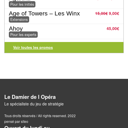
Pour les initiés
Pour
Age of Towers – Les Winx
15,00
€
9,00
€
2
Extensions
Joueurs
Ahoy
45,00
€
Ambiance
Pour les experts
Coopératif
Voir toutes les promos
Gestion
Escape
Game
/
Enquête
Le Damier de l Opéra
Le spécialiste du jeu de stratégie
Jeux
évolutifs
Tous droits réservés / All rights reserved. 2022
pensé par siteo