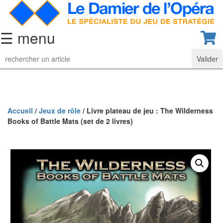
☰ menu
Jeu
d’Echecs
Ensembles
de
collection
Accueil
/
Jeux de rôle
/ Livre plateau de jeu : The Wilderness
Books of Battle Mats (set de 2 livres)
Echiquiers
classiques
Pièces
d’échecs
classiques
Coffrets