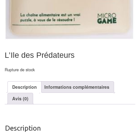
Echiquiers
et
de
voyage
Echiquiers
électroniques
L’Ile des Prédateurs
Echiquiers
Rupture de stock
clubs
Pièces
Description
Informations complémentaires
Ecoles
Avis (0)
&
clubs
Echiquiers
Description
muraux/Plein