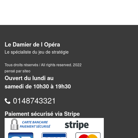
Pour
les
enfants
Pour
la
Le Damier de l Opéra
famille
Le spécialiste du jeu de stratégie
Pour
Tous droits réservés / All rights reserved. 2022
les
pensé par siteo
Ouvert du lundi au
initiés
samedi de 10h30 à 19h30
Pour
0148743321
les
experts
Paiement sécurisé via Stripe
En
solitaire