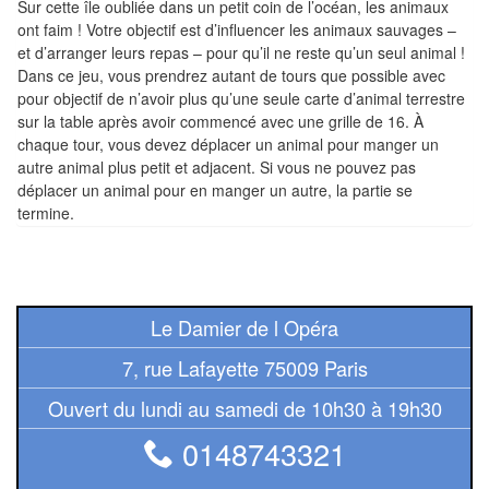
Sur cette île oubliée dans un petit coin de l’océan, les animaux
air
ont faim ! Votre objectif est d’influencer les animaux sauvages –
et d’arranger leurs repas – pour qu’il ne reste qu’un seul animal !
Pendules
Dans ce jeu, vous prendrez autant de tours que possible avec
pour objectif de n’avoir plus qu’une seule carte d’animal terrestre
Echiquier
sur la table après avoir commencé avec une grille de 16. À
pour
chaque tour, vous devez déplacer un animal pour manger un
aveugles
autre animal plus petit et adjacent. Si vous ne pouvez pas
déplacer un animal pour en manger un autre, la partie se
Logiciels
termine.
d'échecs
Livres
en
Le Damier de l Opéra
anglais
7, rue Lafayette 75009 Paris
Livres
Ouvert du lundi au samedi de 10h30 à 19h30
en
0148743321
français