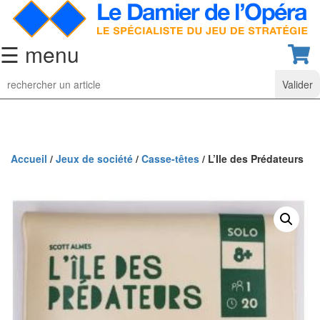
☰ menu
Jeu
d’Echecs
Ensembles
de
collection
Accueil
/
Jeux de société
/
Casse-têtes
/ L’Ile des Prédateurs
Echiquiers
classiques
Pièces
d’échecs
classiques
Coffrets