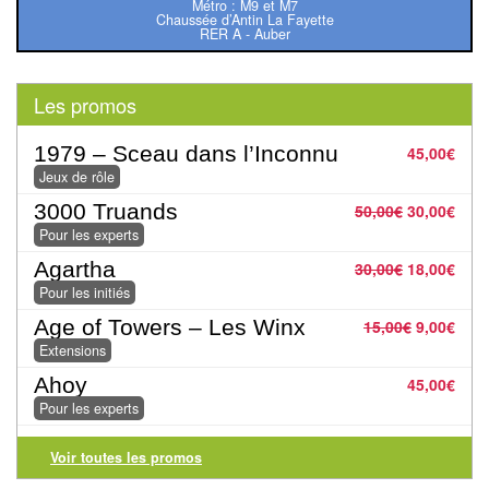
Métro : M9 et M7
Tables
Chaussée d’Antin La Fayette
RER A - Auber
Accessoires
Les promos
Jeux
de
1979 – Sceau dans l’Inconnu
45,00
€
société
Jeux de rôle
3000 Truands
50,00
€
30,00
€
Jeux
Pour les experts
de
Agartha
30,00
€
18,00
€
cartes
Pour les initiés
à
Age of Towers – Les Winx
15,00
€
9,00
€
Collectionner
Extensions
(TCG)
Ahoy
45,00
€
Pour les experts
Les
Classiques
Voir toutes les promos