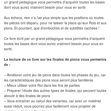
Pour
un grand pédagogue vous permettra d’acquérir toutes les bases
dont vous aurez vraiment besoin pour vous en sortir.
les
enfants
Aux échecs, rien n’a l’air plus simple que les positions où toutes
les pièces ont disparu, pour ne laisser la place qu’aux Rois et aux
Pour
pions. Et pourtant, que d’embûches et de subtilités cachées !
la
Ce livre écrit par un grand pédagogue vous permettra d’acquérir
famille
toutes les bases dont vous aurez vraiment besoin pour vous en
sortir.
Pour
les
La lecture de ce livre sur les finales de pions vous permettra
initiés
de :
Pour
– Améliorer votre jeu de pions dans toutes les phases du jeu, car
les caractéristiques des pions vous seront plus familières
les
– Mieux utiliser votre Roi dans les fins de parties
experts
– Préparer l’étude des autres types de finales, qui peuvent toutes
aboutir à des finales de pions
En
– Vous entraîner au calcul des variantes, car avec un matériel
solitaire
aussi réduit, vous pourrez plus facilement vous projeter de