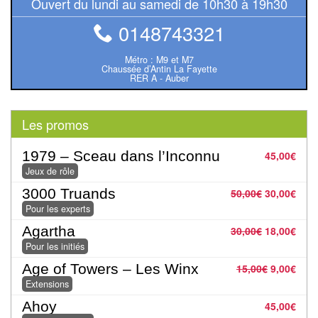
Jeux
Ouvert du lundi au samedi de 10h30 à 19h30
abstraits
0148743321
Extensions
Métro : M9 et M7
Chaussée d’Antin La Fayette
RER A - Auber
Casse-
têtes
Les promos
Accessoires
1979 – Sceau dans l’Inconnu
45,00
€
Backgammon
Jeux de rôle
3000 Truands
50,00
€
30,00
€
Jeux
Pour les experts
traditionnels
Agartha
30,00
€
18,00
€
Pour les initiés
Dominos
Age of Towers – Les Winx
15,00
€
9,00
€
Jeu
Extensions
de
Ahoy
45,00
€