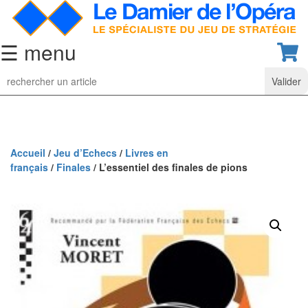
☰ menu
Jeu
d’Echecs
Ensembles
de
collection
Accueil
/
Jeu d’Echecs
/
Livres en
français
/
Finales
/ L’essentiel des finales de pions
Echiquiers
classiques
Pièces
d’échecs
classiques
Coffrets