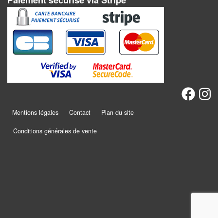
Paiement sécurisé via Stripe
Solitaires
Fléchettes
Billard
et
Jeux
géants
Jeux
Mentions légales
Contact
Plan du site
de
Conditions générales de vente
plein
air
Puzzles
Jeux
de