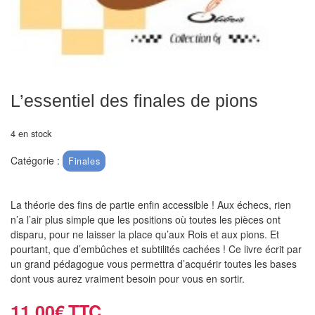
air
Pendules
Echiquier
pour
L’essentiel des finales de pions
aveugles
4 en stock
Logiciels
d'échecs
Catégorie :
Finales
Livres
La théorie des fins de partie enfin accessible ! Aux échecs, rien
en
n’a l’air plus simple que les positions où toutes les pièces ont
anglais
disparu, pour ne laisser la place qu’aux Rois et aux pions. Et
pourtant, que d’embûches et subtilités cachées ! Ce livre écrit par
Livres
un grand pédagogue vous permettra d’acquérir toutes les bases
en
dont vous aurez vraiment besoin pour vous en sortir.
français
11,00
€