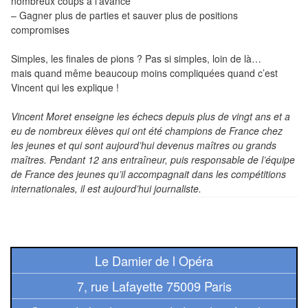
nombreux coups à l’avance
Pour
– Gagner plus de parties et sauver plus de positions
compromises
2
Joueurs
Simples, les finales de pions ? Pas si simples, loin de là…
mais quand même beaucoup moins compliquées quand c’est
Ambiance
Vincent qui les explique !
Coopératif
Vincent Moret enseigne les échecs depuis plus de vingt ans et a
eu de nombreux élèves qui ont été champions de France chez
Gestion
les jeunes et qui sont aujourd’hui devenus maîtres ou grands
maîtres. Pendant 12 ans entraîneur, puis responsable de l’équipe
Escape
de France des jeunes qu’il accompagnait dans les compétitions
internationales, il est aujourd’hui journaliste.
Game
/
Enquête
Jeux
Le Damier de l Opéra
évolutifs
7, rue Lafayette 75009 Paris