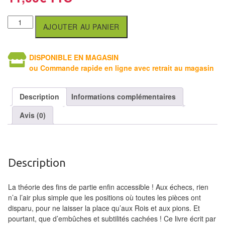
Tables
AJOUTER AU PANIER
Accessoires
Jeux
DISPONIBLE EN MAGASIN
de
ou Commande rapide en ligne avec retrait au magasin
société
Description
Informations complémentaires
Jeux
Avis (0)
de
cartes
à
Collectionner
Description
(TCG)
La théorie des fins de partie enfin accessible ! Aux échecs, rien
Les
n’a l’air plus simple que les positions où toutes les pièces ont
Classiques
disparu, pour ne laisser la place qu’aux Rois et aux pions. Et
pourtant, que d’embûches et subtilités cachées ! Ce livre écrit par