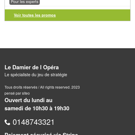
Dames
Pour les experts
Coffrets
Voir toutes les promos
jeux
–
multijeux
Cartes
traditionnelles
Le Damier de l Opéra
Jeu
Le spécialiste du jeu de stratégie
de
Tous droits réservés / All rights reserved. 2023
Dés
pensé par siteo
Ouvert du lundi au
Maquettes
samedi de 10h30 à 19h30
Dames
0148743321
Chinoises