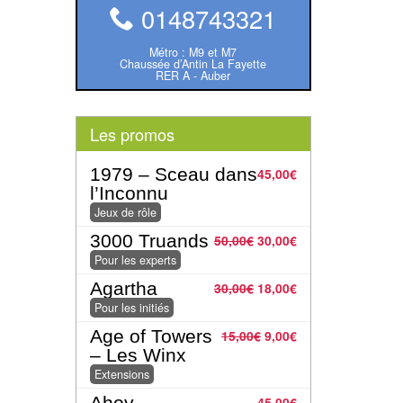
0148743321
Métro : M9 et M7
Chaussée d’Antin La Fayette
RER A - Auber
Les promos
1979 – Sceau dans
45,00
€
l’Inconnu
Jeux de rôle
3000 Truands
50,00
€
30,00
€
Pour les experts
Agartha
30,00
€
18,00
€
Pour les initiés
Age of Towers
15,00
€
9,00
€
– Les Winx
Extensions
Ahoy
45,00
€