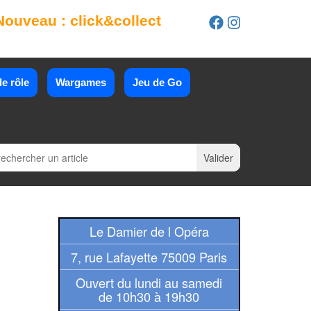
Nouveau : click&collect
e rôle
Wargames
Jeu de Go
Le Damier de l Opéra
7, rue Lafayette 75009 Paris
Ouvert du lundi au samedi
de 10h30 à 19h30