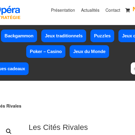
Présentation
Actualités
Contact
Backgammon
Jeux traditionnels
Puzzles
Jeux d
Poker – Casino
Jeux du Monde
ues cadeaux
tés Rivales
Les Cités Rivales