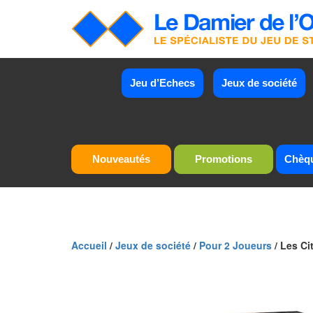
Jeu d’Echecs
Jeux de société
Nouveautés
Promotions
Chèq
Accueil
/
Jeux de société
/
Pour 2 Joueurs
/ Les Ci