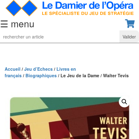
☰ menu
Jeu
d’Echecs
Ensembles
de
collection
Accueil
/
Jeu d’Echecs
/
Livres en
français
/
Biographiques
/ Le Jeu de la Dame / Walter Tevis
Echiquiers
classiques
Pièces
d’échecs
classiques
Coffrets