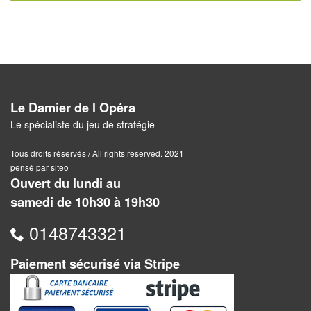
Pour
2
Joueurs
Ambiance
Le Damier de l Opéra
Coopératif
Le spécialiste du jeu de stratégie
Gestion
Tous droits réservés / All rights reserved. 2021
pensé par siteo
Escape
Ouvert du lundi au
Game
samedi de 10h30 à 19h30
/
0148743321
Enquête
Jeux
Paiement sécurisé via Stripe
évolutifs