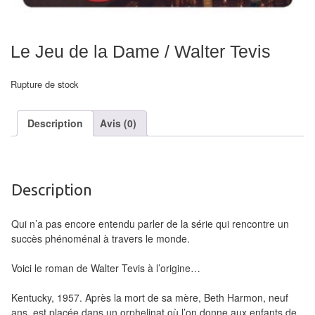
air
Pendules
Le Jeu de la Dame / Walter Tevis
Echiquier
Rupture de stock
pour
aveugles
Description
Avis (0)
Logiciels
d'échecs
Livres
Description
en
Qui n’a pas encore entendu parler de la série qui rencontre un
anglais
succès phénoménal à travers le monde.
Livres
Voici le roman de Walter Tevis à l’origine…
en
français
Kentucky, 1957. Après la mort de sa mère, Beth Harmon, neuf
ans, est placée dans un orphelinat où l’on donne aux enfants de