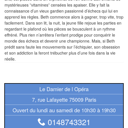
Tables
mystérieuses ”vitamines” censées les apaiser. Elle y fait la
connaissance d’un vieux gardien passionné d’échecs qui lui en
Accessoires
apprend les règles. Beth commence alors à gagner, trop vite, trop
facilement. Dans son lit, la nuit, la jeune fille rejoue les parties en
regardant le plafond où les pièces se bousculent à un rythme
Jeux
effréné. Plus rien n’arrêtera l’enfant prodige pour conquérir le
de
monde des échecs et devenir une championne. Mais, si Beth
société
prédit sans faute les mouvements sur l’échiquier, son obsession
et son addiction la feront trébucher plus d’une fois dans la vie
Jeux
réelle.
de
cartes
à
Le Damier de l Opéra
Collectionner
(TCG)
7, rue Lafayette 75009 Paris
Ouvert du lundi au samedi de 10h30 à 19h30
Les
Classiques
0148743321