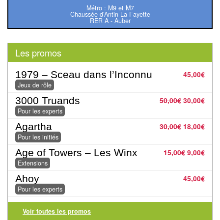
Pour
Métro : M9 et M7
Chaussée d’Antin La Fayette
les
RER A - Auber
enfants
Pour
Les promos
la
1979 – Sceau dans l’Inconnu
45,00
€
famille
Jeux de rôle
Pour
3000 Truands
50,00
€
30,00
€
Pour les experts
les
initiés
Agartha
30,00
€
18,00
€
Pour les initiés
Pour
Age of Towers – Les Winx
15,00
€
9,00
€
les
Extensions
experts
Ahoy
45,00
€
Pour les experts
En
solitaire
Voir toutes les promos