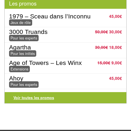
Pour
Les promos
les
1979 – Sceau dans l’Inconnu
45,00
€
enfants
Jeux de rôle
Pour
3000 Truands
50,00
€
30,00
€
la
Pour les experts
famille
Agartha
30,00
€
18,00
€
Pour les initiés
Pour
Age of Towers – Les Winx
15,00
€
9,00
€
les
Extensions
initiés
Ahoy
45,00
€
Pour les experts
Pour
les
Voir toutes les promos
experts
En
solitaire