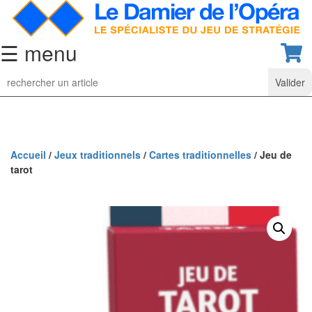
☰ menu
Jeu
d’Echecs
Ensembles
de
collection
Accueil
/
Jeux traditionnels
/
Cartes traditionnelles
/ Jeu de
tarot
Echiquiers
classiques
Pièces
d’échecs
classiques
Coffrets