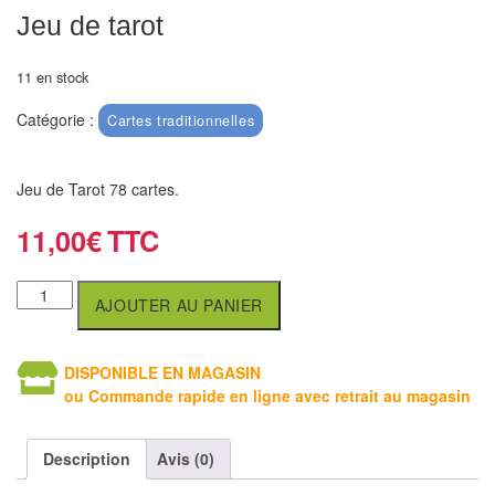
air
Jeu de tarot
Pendules
11 en stock
Echiquier
Catégorie :
Cartes traditionnelles
pour
aveugles
Jeu de Tarot 78 cartes.
Logiciels
11,00
€
d'échecs
Livres
AJOUTER AU PANIER
en
anglais
DISPONIBLE EN MAGASIN
ou Commande rapide en ligne avec retrait au magasin
Livres
en
Description
Avis (0)
français