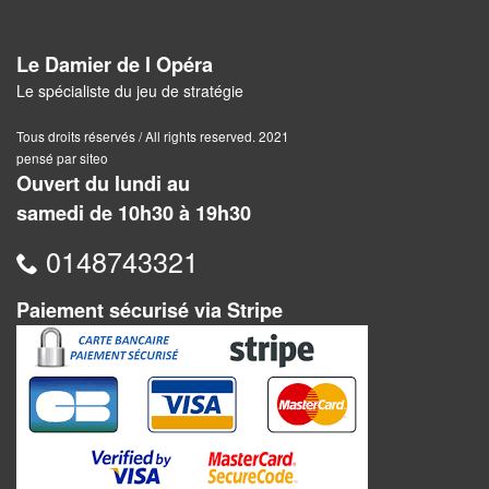
Pour
2
Le Damier de l Opéra
Joueurs
Le spécialiste du jeu de stratégie
Ambiance
Tous droits réservés / All rights reserved. 2021
pensé par siteo
Coopératif
Ouvert du lundi au
samedi de 10h30 à 19h30
Gestion
0148743321
Escape
Game
Paiement sécurisé via Stripe
/
Enquête
Jeux
évolutifs