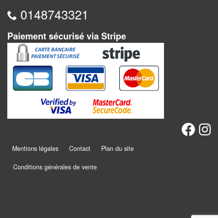
Jeux
0148743321
abstraits
Extensions
Paiement sécurisé via Stripe
Casse-
têtes
Accessoires
Backgammon
Jeux
traditionnels
Mentions légales
Contact
Plan du site
Conditions générales de vente
Dominos
Jeu
de