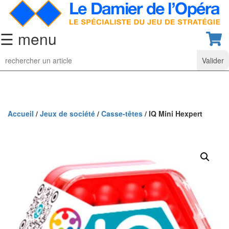
☰ menu
Jeu
d’Echecs
Ensembles
de
collection
Accueil
/
Jeux de société
/
Casse-têtes
/ IQ Mini Hexpert
Echiquiers
classiques
Pièces
d’échecs
classiques
Coffrets