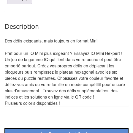
Tables
Accessoires
Description
Jeux
de
Des défis exigeants, mais toujours en format Mini
société
Prêt pour un IQ Mini plus exigeant ? Essayez IQ Mini Hexpert !
Un jeu de la gamme IQ qui tient dans votre poche et peut être
Jeux
emporté partout. Créez vos propres défis en déplaçant les
de
bloqueurs puis remplissez le plateau hexagonal avec les six
cartes
pièces du puzzle restantes. Choisissez votre couleur favorite et
à
défiez vos amis ou votre famille en mode compétitif pour encore
plus d’amusement ! Trouvez des défis supplémentaires, des
Collectionner
indices et les solutions en ligne via le QR code !
(TCG)
Plusieurs coloris disponibles !
Les
Classiques