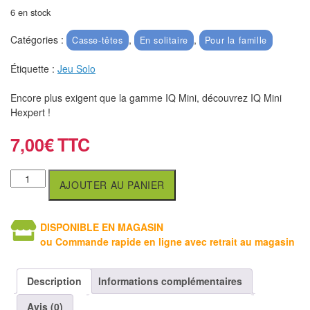
air
6 en stock
Pendules
Catégories :
,
,
Casse-têtes
En solitaire
Pour la famille
Echiquier
Étiquette :
Jeu Solo
pour
Encore plus exigent que la gamme IQ Mini, découvrez IQ Mini
aveugles
Hexpert !
Logiciels
7,00
€
d'échecs
Livres
AJOUTER AU PANIER
en
anglais
DISPONIBLE EN MAGASIN
ou Commande rapide en ligne avec retrait au magasin
Livres
en
Description
Informations complémentaires
français
Avis (0)