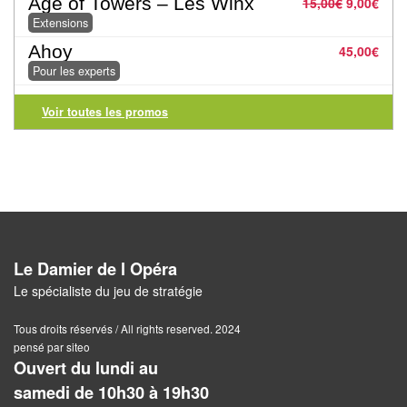
Age of Towers – Les Winx
15,00
€
9,00
€
Pour
Extensions
2
Ahoy
45,00
€
Joueurs
Pour les experts
Ambiance
Voir toutes les promos
Coopératif
Gestion
Escape
Game
Le Damier de l Opéra
/
Le spécialiste du jeu de stratégie
Enquête
Tous droits réservés / All rights reserved. 2024
Jeux
pensé par siteo
évolutifs
Ouvert du lundi au
samedi de 10h30 à 19h30