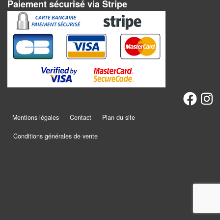
Jeux
Paiement sécurisé via Stripe
abstraits
Extensions
Casse-
têtes
Accessoires
Backgammon
Mentions légales
Contact
Plan du site
Jeux
Conditions générales de vente
traditionnels
Dominos
Jeu
de