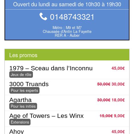
Pour
Ouvert du lundi au samedi de 10h30 à 19h30
les
0148743321
enfants
Métro : M9 et M7
Pour
Chaussée d’Antin La Fayette
RER A - Auber
la
famille
Les promos
Pour
1979 – Sceau dans l’Inconnu
45,00
€
les
Jeux de rôle
initiés
3000 Truands
50,00
€
30,00
€
Pour
Pour les experts
les
Agartha
30,00
€
18,00
€
experts
Pour les initiés
Age of Towers – Les Winx
15,00
€
9,00
€
En
Extensions
solitaire
Ahoy
45,00
€