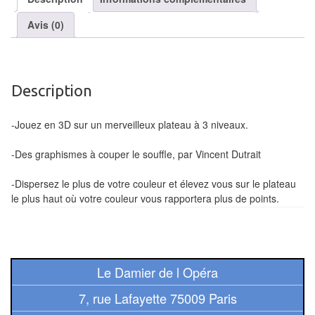
Tables
Avis (0)
Accessoires
Jeux
Description
de
société
-Jouez en 3D sur un merveilleux plateau à 3 niveaux.
Jeux
-Des graphismes à couper le souffle, par Vincent Dutrait
de
cartes
-Dispersez le plus de votre couleur et élevez vous sur le plateau
le plus haut où votre couleur vous rapportera plus de points.
à
Collectionner
(TCG)
Les
Le Damier de l Opéra
Classiques
7, rue Lafayette 75009 Paris