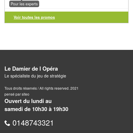
Pour les experts
Pour
2
Voir toutes les promos
Joueurs
Ambiance
Coopératif
Gestion
Le Damier de l Opéra
Escape
Le spécialiste du jeu de stratégie
Game
Tous droits réservés / All rights reserved. 2021
/
pensé par siteo
Enquête
Ouvert du lundi au
samedi de 10h30 à 19h30
Jeux
évolutifs
0148743321