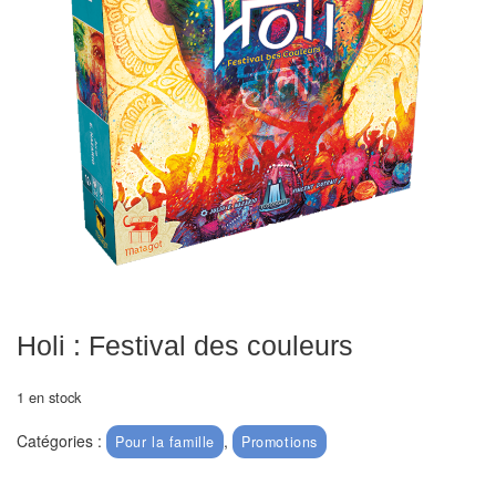
Echiquiers
et
de
voyage
Echiquiers
électroniques
Echiquiers
clubs
Pièces
Ecoles
Holi : Festival des couleurs
&
clubs
1 en stock
Catégories :
,
Pour la famille
Promotions
Echiquiers
muraux/Plein