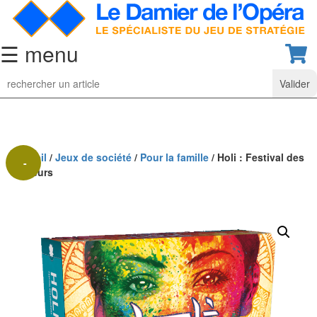
☰ menu
Jeu
d’Echecs
Ensembles
de
collection
Accueil
/
Jeux de société
/
Pour la famille
/ Holi : Festival des
-
couleurs
Echiquiers
40%
classiques
Pièces
d’échecs
classiques
Coffrets