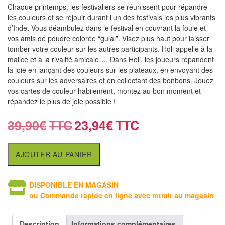
air
Chaque printemps, les festivaliers se réunissent pour répandre
les couleurs et se réjouir durant l’un des festivals les plus vibrants
Pendules
d’Inde. Vous déambulez dans le festival en couvrant la foule et
vos amis de poudre colorée “gulal”. Visez plus haut pour laisser
Echiquier
tomber votre couleur sur les autres participants. Holi appelle à la
malice et à la rivalité amicale…. Dans Holi, les joueurs répandent
pour
la joie en lançant des couleurs sur les plateaux, en envoyant des
aveugles
couleurs sur les adversaires et en collectant des bonbons. Jouez
vos cartes de couleur habilement, montez au bon moment et
Logiciels
répandez le plus de joie possible !
d'échecs
39,90
€
23,94
€
Livres
en
AJOUTER AU PANIER
anglais
Livres
DISPONIBLE EN MAGASIN
ou Commande rapide en ligne avec retrait au magasin
en
français
Description
Informations complémentaires